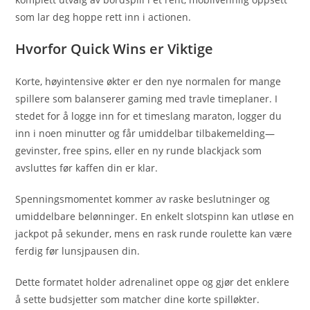
som lar deg hoppe rett inn i actionen.
Hvorfor Quick Wins er Viktige
Korte, høyintensive økter er den nye normalen for mange
spillere som balanserer gaming med travle timeplaner. I
stedet for å logge inn for et timeslang maraton, logger du
inn i noen minutter og får umiddelbar tilbakemelding—
gevinster, free spins, eller en ny runde blackjack som
avsluttes før kaffen din er klar.
Spenningsmomentet kommer av raske beslutninger og
umiddelbare belønninger. En enkelt slotspinn kan utløse en
jackpot på sekunder, mens en rask runde roulette kan være
ferdig før lunsjpausen din.
Dette formatet holder adrenalinet oppe og gjør det enklere
å sette budsjetter som matcher dine korte spilløkter.