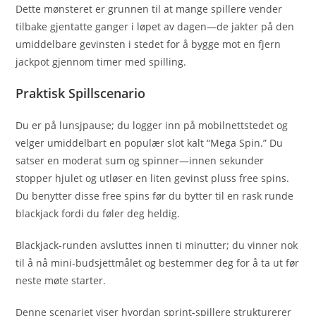
Dette mønsteret er grunnen til at mange spillere vender
tilbake gjentatte ganger i løpet av dagen—de jakter på den
umiddelbare gevinsten i stedet for å bygge mot en fjern
jackpot gjennom timer med spilling.
Praktisk Spillscenario
Du er på lunsjpause; du logger inn på mobilnettstedet og
velger umiddelbart en populær slot kalt “Mega Spin.” Du
satser en moderat sum og spinner—innen sekunder
stopper hjulet og utløser en liten gevinst pluss free spins.
Du benytter disse free spins før du bytter til en rask runde
blackjack fordi du føler deg heldig.
Blackjack-runden avsluttes innen ti minutter; du vinner nok
til å nå mini-budsjettmålet og bestemmer deg for å ta ut før
neste møte starter.
Denne scenariet viser hvordan sprint-spillere strukturerer