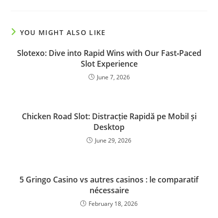
YOU MIGHT ALSO LIKE
Slotexo: Dive into Rapid Wins with Our Fast‑Paced
Slot Experience
June 7, 2026
Chicken Road Slot: Distracție Rapidă pe Mobil și
Desktop
June 29, 2026
5 Gringo Casino vs autres casinos : le comparatif
nécessaire
February 18, 2026