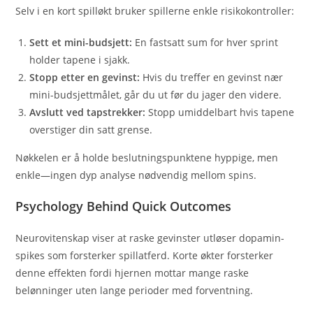
Selv i en kort spilløkt bruker spillerne enkle risikokontroller:
Sett et mini-budsjett:
En fastsatt sum for hver sprint
holder tapene i sjakk.
Stopp etter en gevinst:
Hvis du treffer en gevinst nær
mini-budsjettmålet, går du ut før du jager den videre.
Avslutt ved tapstrekker:
Stopp umiddelbart hvis tapene
overstiger din satt grense.
Nøkkelen er å holde beslutningspunktene hyppige, men
enkle—ingen dyp analyse nødvendig mellom spins.
Psychology Behind Quick Outcomes
Neurovitenskap viser at raske gevinster utløser dopamin-
spikes som forsterker spillatferd. Korte økter forsterker
denne effekten fordi hjernen mottar mange raske
belønninger uten lange perioder med forventning.