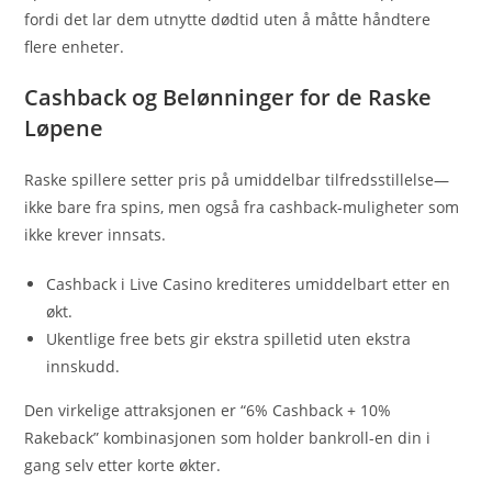
fordi det lar dem utnytte dødtid uten å måtte håndtere
flere enheter.
Cashback og Belønninger for de Raske
Løpene
Raske spillere setter pris på umiddelbar tilfredsstillelse—
ikke bare fra spins, men også fra cashback-muligheter som
ikke krever innsats.
Cashback i Live Casino krediteres umiddelbart etter en
økt.
Ukentlige free bets gir ekstra spilletid uten ekstra
innskudd.
Den virkelige attraksjonen er “6% Cashback + 10%
Rakeback” kombinasjonen som holder bankroll-en din i
gang selv etter korte økter.