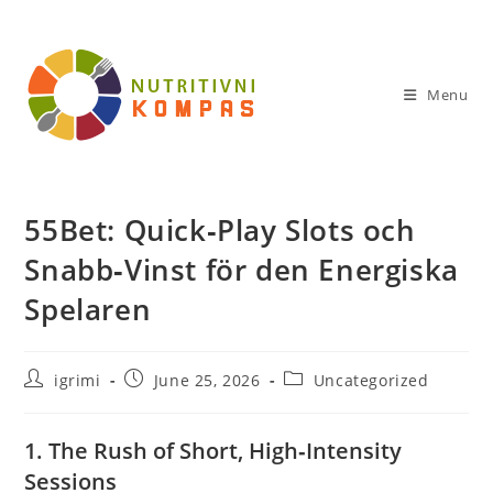
Skip
to
content
Menu
55Bet: Quick‑Play Slots och
Snabb‑Vinst för den Energiska
Spelaren
Post
Post
Post
igrimi
June 25, 2026
Uncategorized
author:
published:
category:
1. The Rush of Short, High‑Intensity
Sessions