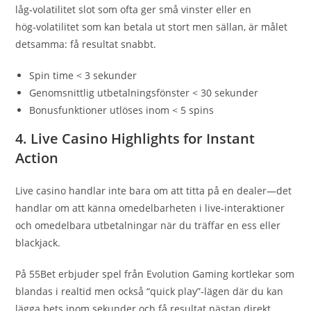
låg‑volatilitet slot som ofta ger små vinster eller en
hög‑volatilitet som kan betala ut stort men sällan, är målet
detsamma: få resultat snabbt.
Spin time < 3 sekunder
Genomsnittlig utbetalningsfönster < 30 sekunder
Bonusfunktioner utlöses inom < 5 spins
4. Live Casino Highlights for Instant
Action
Live casino handlar inte bara om att titta på en dealer—det
handlar om att känna omedelbarheten i live‑interaktioner
och omedelbara utbetalningar när du träffar en ess eller
blackjack.
På 55Bet erbjuder spel från Evolution Gaming kortlekar som
blandas i realtid men också “quick play”‑lägen där du kan
lägga bets inom sekunder och få resultat nästan direkt.