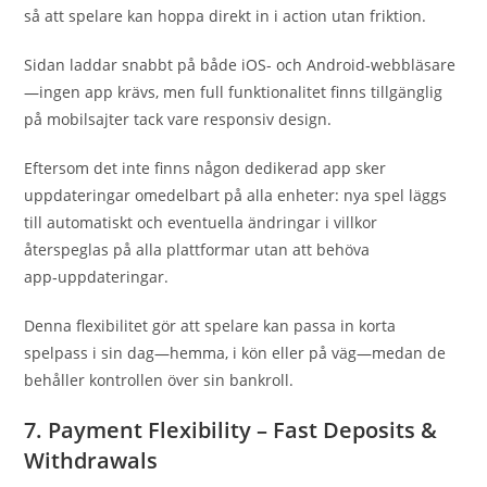
så att spelare kan hoppa direkt in i action utan friktion.
Sidan laddar snabbt på både iOS- och Android‑webbläsare
—ingen app krävs, men full funktionalitet finns tillgänglig
på mobilsajter tack vare responsiv design.
Eftersom det inte finns någon dedikerad app sker
uppdateringar omedelbart på alla enheter: nya spel läggs
till automatiskt och eventuella ändringar i villkor
återspeglas på alla plattformar utan att behöva
app‑uppdateringar.
Denna flexibilitet gör att spelare kan passa in korta
spelpass i sin dag—hemma, i kön eller på väg—medan de
behåller kontrollen över sin bankroll.
7. Payment Flexibility – Fast Deposits &
Withdrawals