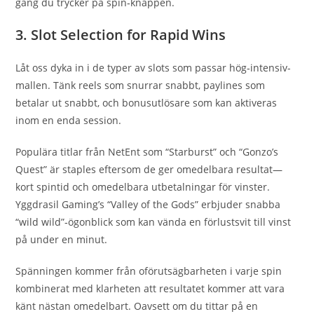
gång du trycker på spin‑knappen.
3. Slot Selection for Rapid Wins
Låt oss dyka in i de typer av slots som passar hög‑intensiv-
mallen. Tänk reels som snurrar snabbt, paylines som
betalar ut snabbt, och bonusutlösare som kan aktiveras
inom en enda session.
Populära titlar från NetEnt som “Starburst” och “Gonzo’s
Quest” är staples eftersom de ger omedelbara resultat—
kort spintid och omedelbara utbetalningar för vinster.
Yggdrasil Gaming’s “Valley of the Gods” erbjuder snabba
“wild wild”‑ögonblick som kan vända en förlustsvit till vinst
på under en minut.
Spänningen kommer från oförutsägbarheten i varje spin
kombinerat med klarheten att resultatet kommer att vara
känt nästan omedelbart. Oavsett om du tittar på en