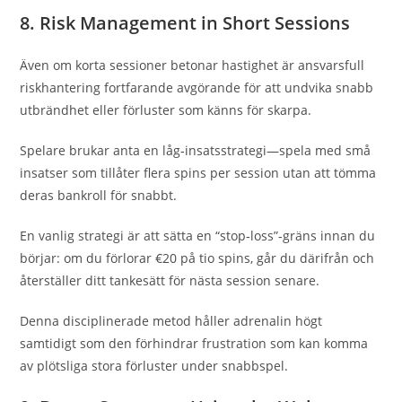
8. Risk Management in Short Sessions
Även om korta sessioner betonar hastighet är ansvarsfull
riskhantering fortfarande avgörande för att undvika snabb
utbrändhet eller förluster som känns för skarpa.
Spelare brukar anta en låg‑insatsstrategi—spela med små
insatser som tillåter flera spins per session utan att tömma
deras bankroll för snabbt.
En vanlig strategi är att sätta en “stop‑loss”‑gräns innan du
börjar: om du förlorar €20 på tio spins, går du därifrån och
återställer ditt tankesätt för nästa session senare.
Denna disciplinerade metod håller adrenalin högt
samtidigt som den förhindrar frustration som kan komma
av plötsliga stora förluster under snabbspel.