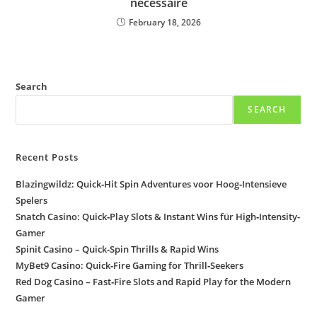
nécessaire
February 18, 2026
Search
SEARCH
Recent Posts
Blazingwildz: Quick‑Hit Spin Adventures voor Hoog‑Intensieve
Spelers
Snatch Casino: Quick‑Play Slots & Instant Wins für High‑Intensity-
Gamer
Spinit Casino – Quick‑Spin Thrills & Rapid Wins
MyBet9 Casino: Quick‑Fire Gaming for Thrill‑Seekers
Red Dog Casino – Fast‑Fire Slots and Rapid Play for the Modern
Gamer