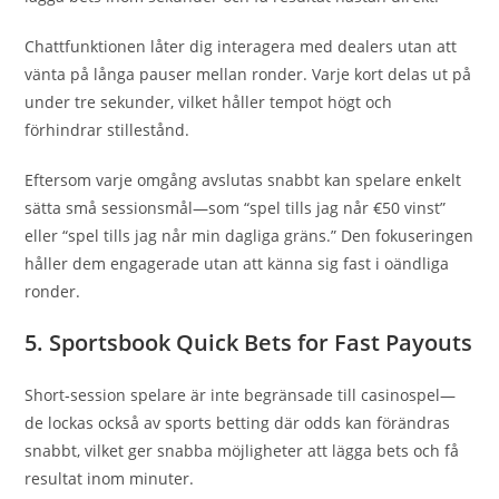
Chattfunktionen låter dig interagera med dealers utan att
vänta på långa pauser mellan ronder. Varje kort delas ut på
under tre sekunder, vilket håller tempot högt och
förhindrar stillestånd.
Eftersom varje omgång avslutas snabbt kan spelare enkelt
sätta små sessionsmål—som “spel tills jag når €50 vinst”
eller “spel tills jag når min dagliga gräns.” Den fokuseringen
håller dem engagerade utan att känna sig fast i oändliga
ronder.
5. Sportsbook Quick Bets for Fast Payouts
Short‑session spelare är inte begränsade till casinospel—
de lockas också av sports betting där odds kan förändras
snabbt, vilket ger snabba möjligheter att lägga bets och få
resultat inom minuter.