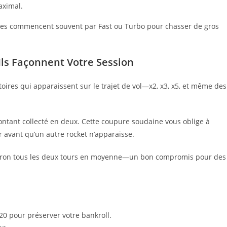
aximal.
enses commencent souvent par Fast ou Turbo pour chasser de gros
Ils Façonnent Votre Session
atoires qui apparaissent sur le trajet de vol—x2, x3, x5, et même des
ontant collecté en deux. Cette coupure soudaine vous oblige à
r avant qu’un autre rocket n’apparaisse.
nviron tous les deux tours en moyenne—un bon compromis pour des
0 pour préserver votre bankroll.