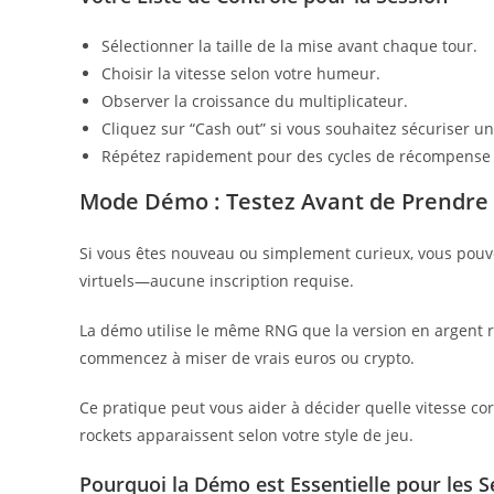
Sélectionner la taille de la mise avant chaque tour.
Choisir la vitesse selon votre humeur.
Observer la croissance du multiplicateur.
Cliquez sur “Cash out” si vous souhaitez sécuriser un g
Répétez rapidement pour des cycles de récompense 
Mode Démo : Testez Avant de Prendre l
Si vous êtes nouveau ou simplement curieux, vous pouv
virtuels—aucune inscription requise.
La démo utilise le même RNG que la version en argent ré
commencez à miser de vrais euros ou crypto.
Ce pratique peut vous aider à décider quelle vitesse co
rockets apparaissent selon votre style de jeu.
Pourquoi la Démo est Essentielle pour les 