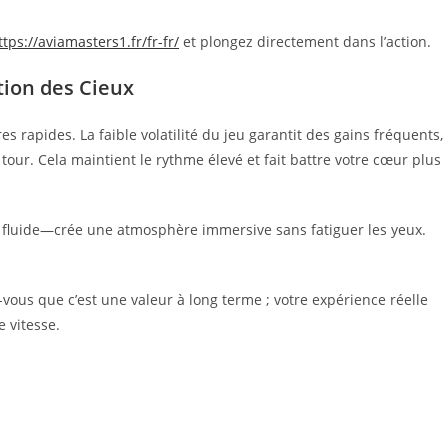
ttps://aviamasters1.fr/fr-fr/
et plongez directement dans l’action.
tion des Cieux
res rapides. La faible volatilité du jeu garantit des gains fréquents,
ur. Cela maintient le rythme élevé et fait battre votre cœur plus
 fluide—crée une atmosphère immersive sans fatiguer les yeux.
vous que c’est une valeur à long terme ; votre expérience réelle
 vitesse.