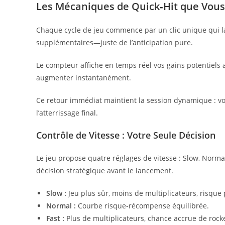
Les Mécaniques de Quick‑Hit que Vous
Chaque cycle de jeu commence par un clic unique qui l
supplémentaires—juste de l’anticipation pure.
Le compteur affiche en temps réel vos gains potentiels a
augmenter instantanément.
Ce retour immédiat maintient la session dynamique : v
l’atterrissage final.
Contrôle de Vitesse : Votre Seule Décision
Le jeu propose quatre réglages de vitesse : Slow, Normal 
décision stratégique avant le lancement.
Slow :
Jeu plus sûr, moins de multiplicateurs, risque 
Normal :
Courbe risque‑récompense équilibrée.
Fast :
Plus de multiplicateurs, chance accrue de rocke