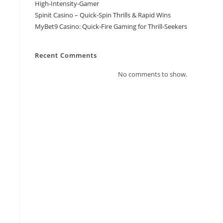
High‑Intensity-Gamer
Spinit Casino – Quick‑Spin Thrills & Rapid Wins
MyBet9 Casino: Quick‑Fire Gaming for Thrill‑Seekers
Recent Comments
No comments to show.