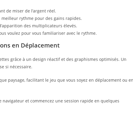
nt de miser de l’argent réel.
e meilleur rythme pour des gains rapides.
apparition des multiplicateurs élevés.
us voulez pour vous familiariser avec le rythme.
sions en Déplacement
ettes grâce à un design réactif et des graphismes optimisés. Un
se si nécessaire.
que paysage, facilitant le jeu que vous soyez en déplacement ou e
 navigateur et commencez une session rapide en quelques