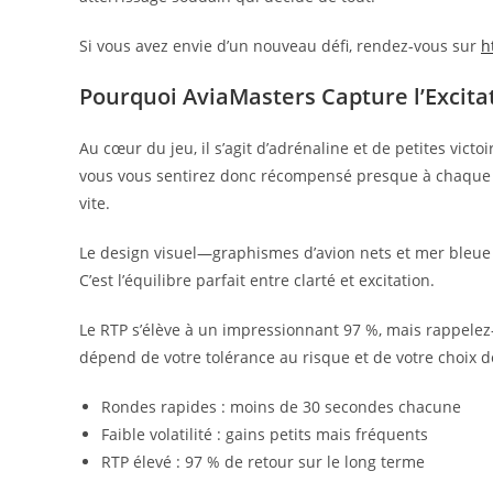
Si vous avez envie d’un nouveau défi, rendez-vous sur
h
Pourquoi AviaMasters Capture l’Excita
Au cœur du jeu, il s’agit d’adrénaline et de petites victoi
vous vous sentirez donc récompensé presque à chaque to
vite.
Le design visuel—graphismes d’avion nets et mer bleue
C’est l’équilibre parfait entre clarté et excitation.
Le RTP s’élève à un impressionnant 97 %, mais rappelez-
dépend de votre tolérance au risque et de votre choix de
Rondes rapides : moins de 30 secondes chacune
Faible volatilité : gains petits mais fréquents
RTP élevé : 97 % de retour sur le long terme