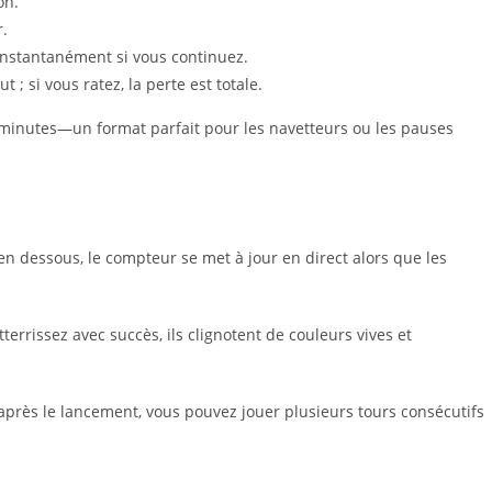
on.
.
instantanément si vous continuez.
 ; si vous ratez, la perte est totale.
x minutes—un format parfait pour les navetteurs ou les pauses
 en dessous, le compteur se met à jour en direct alors que les
errissez avec succès, ils clignotent de couleurs vives et
après le lancement, vous pouvez jouer plusieurs tours consécutifs