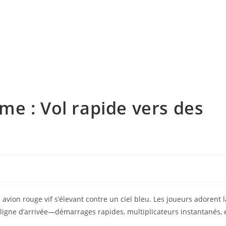
e : Vol rapide vers des
vion rouge vif s’élevant contre un ciel bleu. Les joueurs adorent l
ligne d’arrivée—démarrages rapides, multiplicateurs instantanés, 