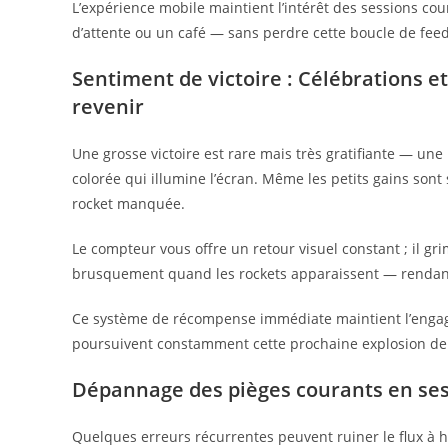
L’expérience mobile maintient l’intérêt des sessions co
d’attente ou un café — sans perdre cette boucle de fee
Sentiment de victoire : Célébrations e
revenir
Une grosse victoire est rare mais très gratifiante — une
colorée qui illumine l’écran. Même les petits gains sont
rocket manquée.
Le compteur vous offre un retour visuel constant ; il g
brusquement quand les rockets apparaissent — rendant
Ce système de récompense immédiate maintient l’engage
poursuivent constamment cette prochaine explosion de 
Dépannage des pièges courants en ses
Quelques erreurs récurrentes peuvent ruiner le flux à h