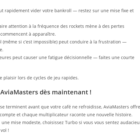
 rapidement vider votre bankroll — restez sur une mise fixe et
aire attention à la fréquence des rockets mène à des pertes
s commencent à apparaître.
l (même si c’est impossible) peut conduire à la frustration —
e.
ures peut causer une fatigue décisionnelle — faites une courte
e plaisir lors de cycles de jeu rapides.
 AviaMasters dès maintenant !
se terminent avant que votre café ne refroidisse, AviaMasters offr
ompte et chaque multiplicateur raconte une nouvelle histoire.
z une mise modeste, choisissez Turbo si vous vous sentez audacieu
vol !