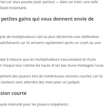
urtes car vous pouvez jouer partout — dans un train, une salle
dback instantané.
t petites gains qui vous donnent envie de
 pile de multiplicateurs x20 ou plus déclenche une célébration
 satisfaisants car ils arrivent rapidement après un crash ou une
rimpe à mesure que les multiplicateurs s’accumulent et chute
 chaque tour comme les hauts et les bas d’une montagne russe.
ment des joueurs lors de nombreuses sessions courtes, car ils
couleurs sans attendre des mois pour un jackpot.
sion courte
aute intensité pour les joueurs impatients :