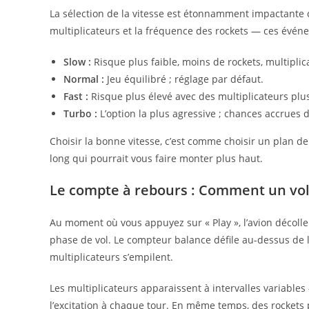
La sélection de la vitesse est étonnamment impactante c
multiplicateurs et la fréquence des rockets — ces évén
Slow :
Risque plus faible, moins de rockets, multiplica
Normal :
Jeu équilibré ; réglage par défaut.
Fast :
Risque plus élevé avec des multiplicateurs plu
Turbo :
L’option la plus agressive ; chances accrues 
Choisir la bonne vitesse, c’est comme choisir un plan de
long qui pourrait vous faire monter plus haut.
Le compte à rebours : Comment un vol
Au moment où vous appuyez sur « Play », l’avion décoll
phase de vol. Le compteur balance défile au-dessus de l’
multiplicateurs s’empilent.
Les multiplicateurs apparaissent à intervalles variables 
l’excitation à chaque tour. En même temps, des rockets