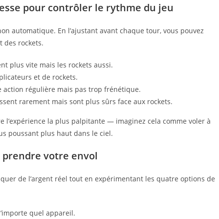
tesse pour contrôler le rythme du jeu
sinon automatique. En l’ajustant avant chaque tour, vous pouvez
t des rockets.
nt plus vite mais les rockets aussi.
icateurs et de rockets.
 action régulière mais pas trop frénétique.
issent rarement mais sont plus sûrs face aux rockets.
fre l’expérience la plus palpitante — imaginez cela comme voler à
s poussant plus haut dans le ciel.
 prendre votre envol
quer de l’argent réel tout en expérimentant les quatre options de
’importe quel appareil.