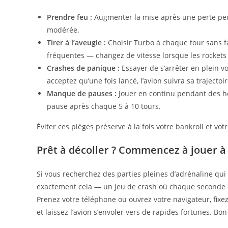
Prendre feu :
Augmenter la mise après une perte peut
modérée.
Tirer à l’aveugle :
Choisir Turbo à chaque tour sans f
fréquentes — changez de vitesse lorsque les rocket
Crashes de panique :
Essayer de s’arrêter en plein vo
acceptez qu’une fois lancé, l’avion suivra sa trajectoir
Manque de pauses :
Jouer en continu pendant des he
pause après chaque 5 à 10 tours.
Éviter ces pièges préserve à la fois votre bankroll et votr
Prêt à décoller ? Commencez à jouer à
Si vous recherchez des parties pleines d’adrénaline qui 
exactement cela — un jeu de crash où chaque seconde c
Prenez votre téléphone ou ouvrez votre navigateur, fixe
et laissez l’avion s’envoler vers de rapides fortunes. Bon 