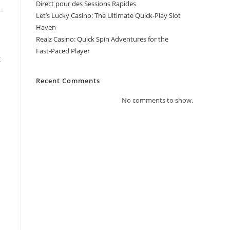
Direct pour des Sessions Rapides
—
Let’s Lucky Casino: The Ultimate Quick‑Play Slot
Haven
Realz Casino: Quick Spin Adventures for the
Fast‑Paced Player
t
Recent Comments
No comments to show.