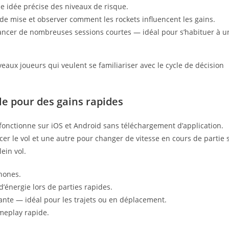
e idée précise des niveaux de risque.
e mise et observer comment les rockets influencent les gains.
lancer de nombreuses sessions courtes — idéal pour s’habituer à u
eaux joueurs qui veulent se familiariser avec le cycle de décision
e pour des gains rapides
fonctionne sur iOS et Android sans téléchargement d’application.
cer le vol et une autre pour changer de vitesse en cours de partie s
ein vol.
hones.
nergie lors de parties rapides.
nte — idéal pour les trajets ou en déplacement.
meplay rapide.