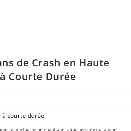
ons de Crash en Haute
 à Courte Durée
e à courte durée
 injecte une touche aéronautique rafraîchissante qui donne