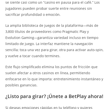
se siente casi como un “casino en pausa para el café.” Los
jugadores pueden probar suerte entre reuniones sin
sacrificar profundidad o emoción.
La amplia biblioteca de juegos de la plataforma—más de
3,800 títulos de proveedores como Pragmatic Play y
Evolution Gaming—garantiza variedad incluso en tiempo
limitado de juego. La interfaz mantiene la navegación
sencilla; toca una vez para girar, otra para activar auto‑spin,
y vuelve a tocar cuando termines.
Este flujo simplificado elimina los puntos de fricción que
suelen afectar a otros casinos en línea, permitiendo
enfocarse en lo que importa: entretenimiento instantáneo y
posibles ganancias.
¿Listo para girar? ¡Únete a BetPlay ahora!
Si deseas emociones rápidas en tu teléfono y quieres