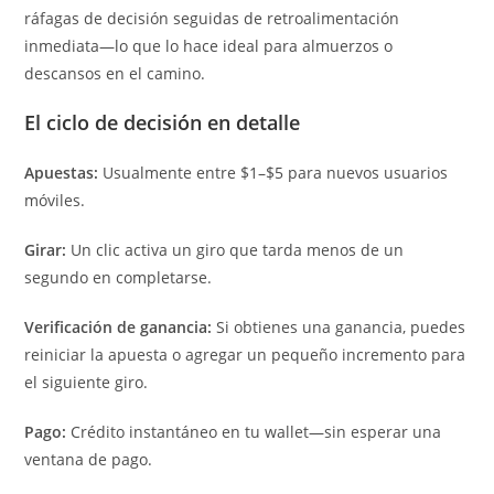
ráfagas de decisión seguidas de retroalimentación
inmediata—lo que lo hace ideal para almuerzos o
descansos en el camino.
El ciclo de decisión en detalle
Apuestas:
Usualmente entre $1–$5 para nuevos usuarios
móviles.
Girar:
Un clic activa un giro que tarda menos de un
segundo en completarse.
Verificación de ganancia:
Si obtienes una ganancia, puedes
reiniciar la apuesta o agregar un pequeño incremento para
el siguiente giro.
Pago:
Crédito instantáneo en tu wallet—sin esperar una
ventana de pago.