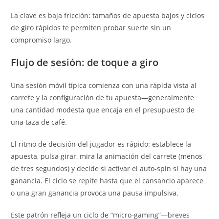
La clave es baja fricción: tamaños de apuesta bajos y ciclos
de giro rápidos te permiten probar suerte sin un
compromiso largo.
Flujo de sesión: de toque a giro
Una sesión móvil típica comienza con una rápida vista al
carrete y la configuración de tu apuesta—generalmente
una cantidad modesta que encaja en el presupuesto de
una taza de café.
El ritmo de decisión del jugador es rápido: establece la
apuesta, pulsa girar, mira la animación del carrete (menos
de tres segundos) y decide si activar el auto‑spin si hay una
ganancia. El ciclo se repite hasta que el cansancio aparece
o una gran ganancia provoca una pausa impulsiva.
Este patrón refleja un ciclo de “micro‑gaming”—breves