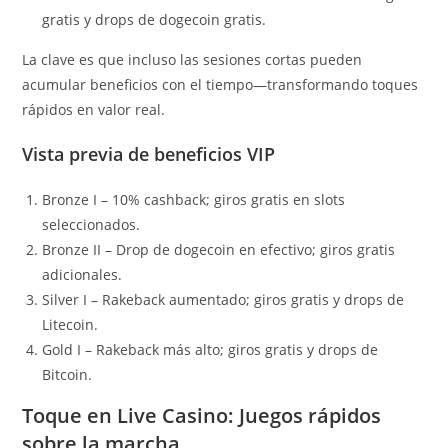
gratis y drops de dogecoin gratis.
La clave es que incluso las sesiones cortas pueden
acumular beneficios con el tiempo—transformando toques
rápidos en valor real.
Vista previa de beneficios VIP
Bronze I – 10% cashback; giros gratis en slots
seleccionados.
Bronze II – Drop de dogecoin en efectivo; giros gratis
adicionales.
Silver I – Rakeback aumentado; giros gratis y drops de
Litecoin.
Gold I – Rakeback más alto; giros gratis y drops de
Bitcoin.
Toque en Live Casino: Juegos rápidos
sobre la marcha