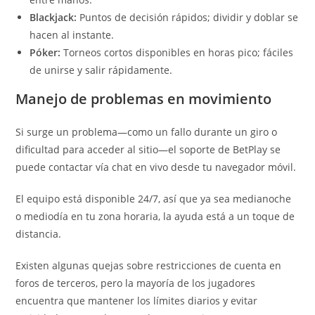
Blackjack:
Puntos de decisión rápidos; dividir y doblar se
hacen al instante.
Póker:
Torneos cortos disponibles en horas pico; fáciles
de unirse y salir rápidamente.
Manejo de problemas en movimiento
Si surge un problema—como un fallo durante un giro o
dificultad para acceder al sitio—el soporte de BetPlay se
puede contactar vía chat en vivo desde tu navegador móvil.
El equipo está disponible 24/7, así que ya sea medianoche
o mediodía en tu zona horaria, la ayuda está a un toque de
distancia.
Existen algunas quejas sobre restricciones de cuenta en
foros de terceros, pero la mayoría de los jugadores
encuentra que mantener los límites diarios y evitar