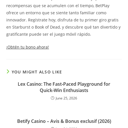
recompensas que se acumulen con el tiempo, BetPlay
ofrece un entorno que se siente tanto familiar como
innovador. Regístrate hoy, disfruta de tu primer giro gratis
en Starburst o Book of Dead, y descubre qué tan divertido y
gratificante puede ser el juego móvil rápido.
¡Obtén tu bono ahora!
YOU MIGHT ALSO LIKE
Lex Casino: The Fast‑Paced Playground for
Quick‑Win Enthusiasts
June 25, 2026
Betify Casino – Avis & Bonus exclusif (2026)