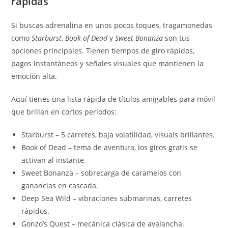
rápidas
Si buscas adrenalina en unos pocos toques, tragamonedas
como
Starburst
,
Book of Dead
y
Sweet Bonanza
son tus
opciones principales. Tienen tiempos de giro rápidos,
pagos instantáneos y señales visuales que mantienen la
emoción alta.
Aquí tienes una lista rápida de títulos amigables para móvil
que brillan en cortos períodos:
Starburst – 5 carretes, baja volatilidad, visuals brillantes.
Book of Dead – tema de aventura, los giros gratis se
activan al instante.
Sweet Bonanza – sobrecarga de caramelos con
ganancias en cascada.
Deep Sea Wild – vibraciones submarinas, carretes
rápidos.
Gonzo’s Quest – mecánica clásica de avalancha.