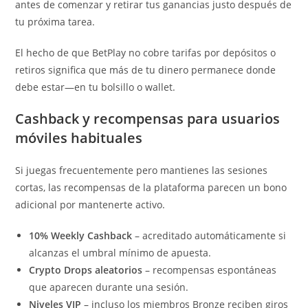
antes de comenzar y retirar tus ganancias justo después de
tu próxima tarea.
El hecho de que BetPlay no cobre tarifas por depósitos o
retiros significa que más de tu dinero permanece donde
debe estar—en tu bolsillo o wallet.
Cashback y recompensas para usuarios
móviles habituales
Si juegas frecuentemente pero mantienes las sesiones
cortas, las recompensas de la plataforma parecen un bono
adicional por mantenerte activo.
10% Weekly Cashback
– acreditado automáticamente si
alcanzas el umbral mínimo de apuesta.
Crypto Drops aleatorios
– recompensas espontáneas
que aparecen durante una sesión.
Niveles VIP
– incluso los miembros Bronze reciben giros