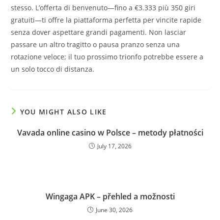
stesso. L’offerta di benvenuto—fino a €3.333 più 350 giri
gratuiti—ti offre la piattaforma perfetta per vincite rapide
senza dover aspettare grandi pagamenti. Non lasciar
passare un altro tragitto o pausa pranzo senza una
rotazione veloce; il tuo prossimo trionfo potrebbe essere a
un solo tocco di distanza.
YOU MIGHT ALSO LIKE
Vavada online casino w Polsce – metody płatności
July 17, 2026
Wingaga APK – přehled a možnosti
June 30, 2026