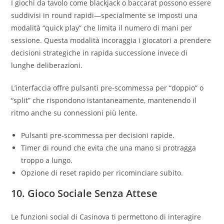
I giochi da tavolo come blackjack o baccarat possono essere
suddivisi in round rapidi—specialmente se imposti una
modalità “quick play” che limita il numero di mani per
sessione. Questa modalità incoraggia i giocatori a prendere
decisioni strategiche in rapida successione invece di
lunghe deliberazioni.
L’interfaccia offre pulsanti pre‑scommessa per “doppio” o
“split” che rispondono istantaneamente, mantenendo il
ritmo anche su connessioni più lente.
Pulsanti pre‑scommessa per decisioni rapide.
Timer di round che evita che una mano si protragga
troppo a lungo.
Opzione di reset rapido per ricominciare subito.
10. Gioco Sociale Senza Attese
Le funzioni social di Casinova ti permettono di interagire