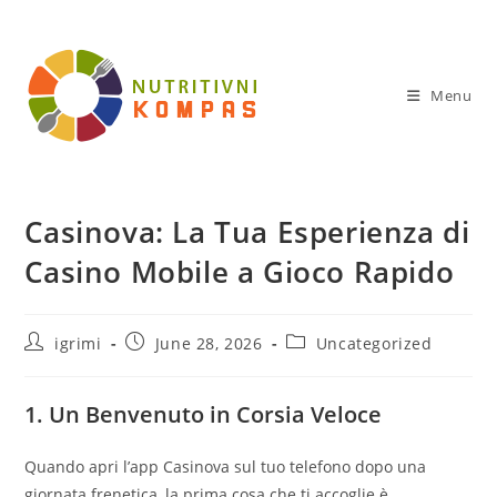
Skip
to
content
Menu
Casinova: La Tua Esperienza di
Casino Mobile a Gioco Rapido
Post
Post
Post
igrimi
June 28, 2026
Uncategorized
author:
published:
category:
1. Un Benvenuto in Corsia Veloce
Quando apri l’app Casinova sul tuo telefono dopo una
giornata frenetica, la prima cosa che ti accoglie è