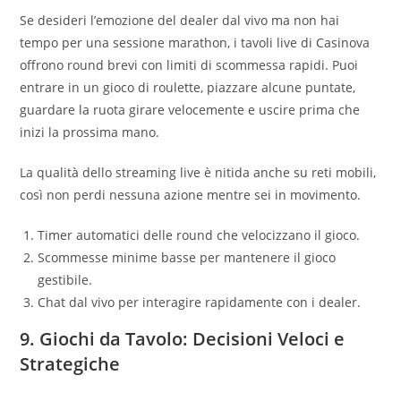
Se desideri l’emozione del dealer dal vivo ma non hai
tempo per una sessione marathon, i tavoli live di Casinova
offrono round brevi con limiti di scommessa rapidi. Puoi
entrare in un gioco di roulette, piazzare alcune puntate,
guardare la ruota girare velocemente e uscire prima che
inizi la prossima mano.
La qualità dello streaming live è nitida anche su reti mobili,
così non perdi nessuna azione mentre sei in movimento.
Timer automatici delle round che velocizzano il gioco.
Scommesse minime basse per mantenere il gioco
gestibile.
Chat dal vivo per interagire rapidamente con i dealer.
9. Giochi da Tavolo: Decisioni Veloci e
Strategiche