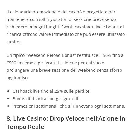
Il calendario promozionale del casinò è progettato per
mantenere coinvolti i giocatori di sessione breve senza
richiedere impegni lunghi. Eventi cashback live e bonus di
ricarica offrono valore immediato che può essere utilizzato
subito.
Un tipico “Weekend Reload Bonus” restituisce il 50% fino a
€500 insieme a giri gratuiti—ideale per chi vuole
prolungare una breve sessione del weekend senza sforzo
aggiuntivo.
Cashback live fino al 25% sulle perdite.
Bonus di ricarica con giri gratuiti.
Promozioni settimanali che si rinnovano ogni settimana.
8. Live Casino: Drop Veloce nell’Azione in
Tempo Reale