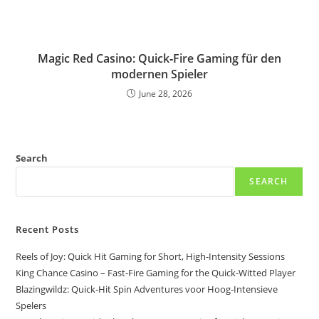
Magic Red Casino: Quick‑Fire Gaming für den
modernen Spieler
June 28, 2026
Search
SEARCH
Recent Posts
Reels of Joy: Quick Hit Gaming for Short, High‑Intensity Sessions
King Chance Casino – Fast‑Fire Gaming for the Quick‑Witted Player
Blazingwildz: Quick‑Hit Spin Adventures voor Hoog‑Intensieve
Spelers