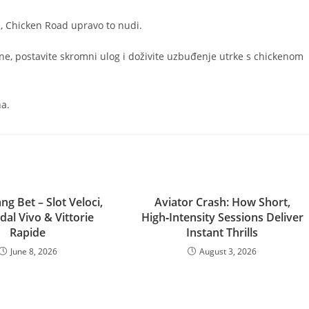
e, Chicken Road upravo to nudi.
ne, postavite skromni ulog i doživite uzbuđenje utrke s chickenom
na.
g Bet – Slot Veloci,
Aviator Crash: How Short,
dal Vivo & Vittorie
High‑Intensity Sessions Deliver
Rapide
Instant Thrills
June 8, 2026
August 3, 2026