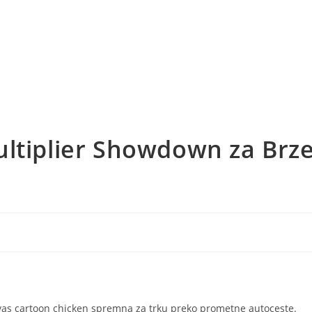
ultiplier Showdown za Brz
e vas cartoon chicken spremna za trku preko prometne autoceste.