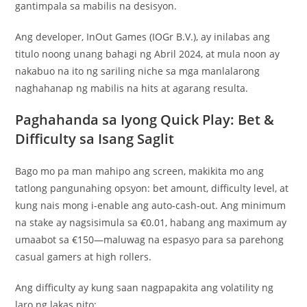
gantimpala sa mabilis na desisyon.
Ang developer, InOut Games (IOGr B.V.), ay inilabas ang
titulo noong unang bahagi ng Abril 2024, at mula noon ay
nakabuo na ito ng sariling niche sa mga manlalarong
naghahanap ng mabilis na hits at agarang resulta.
Paghahanda sa Iyong Quick Play: Bet &
Difficulty sa Isang Saglit
Bago mo pa man mahipo ang screen, makikita mo ang
tatlong pangunahing opsyon: bet amount, difficulty level, at
kung nais mong i-enable ang auto‑cash‑out. Ang minimum
na stake ay nagsisimula sa €0.01, habang ang maximum ay
umaabot sa €150—maluwag na espasyo para sa parehong
casual gamers at high rollers.
Ang difficulty ay kung saan nagpapakita ang volatility ng
laro ng lakas nito: