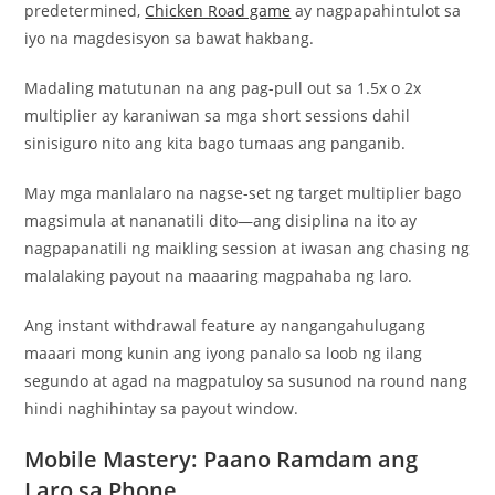
predetermined,
Chicken Road game
ay nagpapahintulot sa
iyo na magdesisyon sa bawat hakbang.
Madaling matutunan na ang pag-pull out sa 1.5x o 2x
multiplier ay karaniwan sa mga short sessions dahil
sinisiguro nito ang kita bago tumaas ang panganib.
May mga manlalaro na nagse-set ng target multiplier bago
magsimula at nananatili dito—ang disiplina na ito ay
nagpapanatili ng maikling session at iwasan ang chasing ng
malalaking payout na maaaring magpahaba ng laro.
Ang instant withdrawal feature ay nangangahulugang
maaari mong kunin ang iyong panalo sa loob ng ilang
segundo at agad na magpatuloy sa susunod na round nang
hindi naghihintay sa payout window.
Mobile Mastery: Paano Ramdam ang
Laro sa Phone