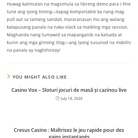
Huwag kalimutan na magsimula sa libreng demo para i-fine
tune ang iyong timing—kapag komportable ka nang mag-
pull out sa tamang sandali, mararanasan mo ang walang
katapusang panalo na naka-stack sa maikling mga session.
Maghanda nang tumawid sa mapanganib na kalsada at
kunin ang mga gintong itlog—ang iyong susunod na mabilis
na panalo ay naghihintay!
YOU MIGHT ALSO LIKE
Casino Vox – Sloturi jocuri de masă și cazinou live
July 18, 2026
Cresus Casino : Maîtrisez le jeu rapide pour des
gains instantanés