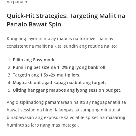
na panalo.
Quick‑Hit Strategies: Targeting Maliit na
Panalo Bawat Spin
Kung ang layunin mo ay mabilis na turnover na may
consistent na maliit na kita, sundin ang routine na ito:
Piliin ang Easy mode.
Pumili ng bet size na 1–2% ng iyong bankroll.
Targetin ang 1.5x–2x multipliers.
Mag-cash out agad kapag naabot ang target.
Uliting hanggang maubos ang iyong session budget.
Ang disiplinadong pamamaraan na ito ay nagpapanatili sa
bawat session na hindi lalampas sa sampung minuto at
binabawasan ang exposure sa volatile spikes na maaaring
huminto sa laro nang mas matagal.