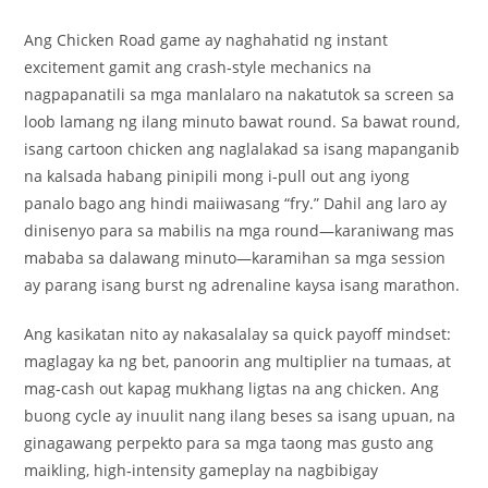
Ang Chicken Road game ay naghahatid ng instant
excitement gamit ang crash‑style mechanics na
nagpapanatili sa mga manlalaro na nakatutok sa screen sa
loob lamang ng ilang minuto bawat round. Sa bawat round,
isang cartoon chicken ang naglalakad sa isang mapanganib
na kalsada habang pinipili mong i-pull out ang iyong
panalo bago ang hindi maiiwasang “fry.” Dahil ang laro ay
dinisenyo para sa mabilis na mga round—karaniwang mas
mababa sa dalawang minuto—karamihan sa mga session
ay parang isang burst ng adrenaline kaysa isang marathon.
Ang kasikatan nito ay nakasalalay sa quick payoff mindset:
maglagay ka ng bet, panoorin ang multiplier na tumaas, at
mag-cash out kapag mukhang ligtas na ang chicken. Ang
buong cycle ay inuulit nang ilang beses sa isang upuan, na
ginagawang perpekto para sa mga taong mas gusto ang
maikling, high‑intensity gameplay na nagbibigay