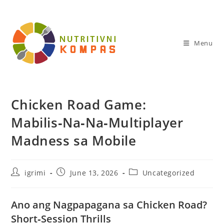
Skip
to
content
Menu
Chicken Road Game:
Mabilis‑Na‑Na‑Multiplayer
Madness sa Mobile
Post
Post
Post
igrimi
June 13, 2026
Uncategorized
author:
published:
category:
Ano ang Nagpapagana sa Chicken Road?
Short‑Session Thrills