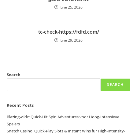
June 25, 2026
tc-check-https://fdfd.com/
June 29, 2026
Search
SEARCH
Recent Posts
Blazingwildz: Quick‑Hit Spin Adventures voor Hoog‑Intensieve
Spelers
Snatch Casino: Quick‑Play Slots & Instant Wins für High‑Intensity-