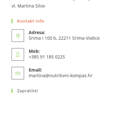
vl. Martina Silov
Kontakt Info
Adresa:
Srima I 100 b, 22211 Srima-Vodice
Mob:
+385 91 185 0225
Email:
Opens
martina@nutritivni-kompas.hr
in
your
Zapratite!
application