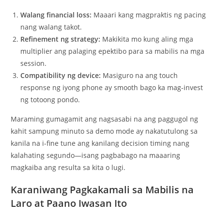
Walang financial loss:
Maaari kang magpraktis ng pacing
nang walang takot.
Refinement ng strategy:
Makikita mo kung aling mga
multiplier ang palaging epektibo para sa mabilis na mga
session.
Compatibility ng device:
Masiguro na ang touch
response ng iyong phone ay smooth bago ka mag-invest
ng totoong pondo.
Maraming gumagamit ang nagsasabi na ang paggugol ng
kahit sampung minuto sa demo mode ay nakatutulong sa
kanila na i-fine tune ang kanilang decision timing nang
kalahating segundo—isang pagbabago na maaaring
magkaiba ang resulta sa kita o lugi.
Karaniwang Pagkakamali sa Mabilis na
Laro at Paano Iwasan Ito