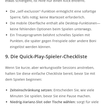
etwas schiefgeht, ist Hilfe nur einen Klick entfernt.
Die „self-exclusion“-Funktion ermöglicht eine sofortige
Sperre, falls nötig; keine Wartezeit erforderlich.
Die mobile Oberfläche enthält alle Desktop‑Funktionen—
keine fehlenden Optionen beim Spielen unterwegs.
Ein Treueprogramm belohnt schnelles Spielen mit
Punkten, die später gegen Freispiele oder andere Boni
eingelöst werden können.
9. Die Quick‑Play‑Spieler‑Checkliste
Wenn Sie kurze, aber wirkungsvolle Sessions anstreben,
halten Sie diese einfache Checkliste bereit, bevor Sie mit
dem Spielen beginnen:
Zeiteinschränkung setzen:
Entscheiden Sie, wie viele
Minuten Sie spielen, bevor Sie eine Pause machen.
Niedrig‑Varianz‑Slot oder Tische wählen:
sorgt für viele