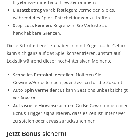
Ergebnisse innerhalb Ihres Zeitrahmens.
Einsatzbetrag vorab festlegen:
vermeiden Sie es,
während des Spiels Entscheidungen zu treffen.
Stop‑Loss kennen:
Begrenzen Sie Verluste auf
handhabbare Grenzen.
Diese Schritte bereit zu haben, nimmt Zögern—Ihr Gehirn
kann sich ganz auf das Spiel konzentrieren, anstatt auf
Logistik während dieser hoch‑intensiven Momente.
Schnelles Protokoll erstellen:
Notieren Sie
Gewinne/Verluste nach jeder Session für die Zukunft.
Auto‑Spin vermeiden:
Es kann Sessions unbeabsichtigt
verlängern.
Auf visuelle Hinweise achten:
Große Gewinnlinien oder
Bonus‑Trigger signalisieren, dass es Zeit ist, intensiver
zu spielen oder etwas zurückzunehmen.
Jetzt Bonus sichern!