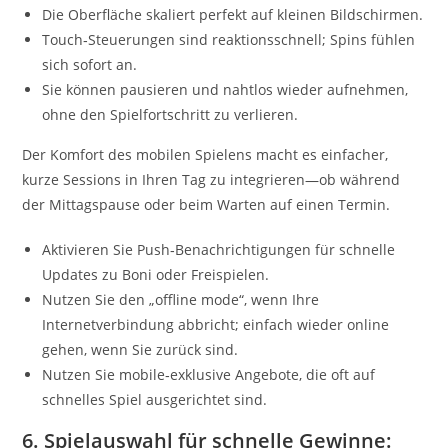
Die Oberfläche skaliert perfekt auf kleinen Bildschirmen.
Touch‑Steuerungen sind reaktionsschnell; Spins fühlen
sich sofort an.
Sie können pausieren und nahtlos wieder aufnehmen,
ohne den Spielfortschritt zu verlieren.
Der Komfort des mobilen Spielens macht es einfacher,
kurze Sessions in Ihren Tag zu integrieren—ob während
der Mittagspause oder beim Warten auf einen Termin.
Aktivieren Sie Push‑Benachrichtigungen für schnelle
Updates zu Boni oder Freispielen.
Nutzen Sie den „offline mode“, wenn Ihre
Internetverbindung abbricht; einfach wieder online
gehen, wenn Sie zurück sind.
Nutzen Sie mobile‑exklusive Angebote, die oft auf
schnelles Spiel ausgerichtet sind.
6. Spielauswahl für schnelle Gewinne: