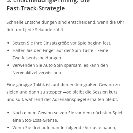
Fast‑Track‑Strategie
Schnelle Entscheidungen sind entscheidend, wenn die Uhr
tickt und jede Sekunde zählt.
Setzen Sie Ihre Einsatzgröße vor Spielbeginn fest.
Halten Sie den Finger auf der Spin‑Taste—keine
Zweifelsentscheidungen.
Verwenden Sie Auto‑Spin sparsam; es kann den
Nervenkitzel verwischen.
Eine gängige Taktik ist, auf den ersten großen Gewinn zu
zielen und dann zu stoppen—so bleibt die Session kurz
und süß, während der Adrenalinspiegel erhalten bleibt.
Nach einem Gewinn setzen Sie vor dem nächsten Spiel
eine Stop‑Loss‑Grenze.
Wenn Sie drei aufeinanderfolgende Verluste haben,