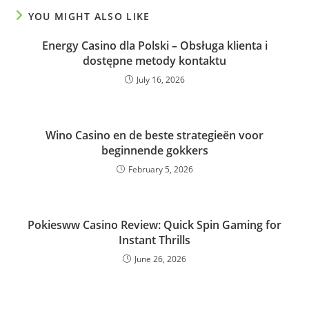
YOU MIGHT ALSO LIKE
Energy Casino dla Polski – Obsługa klienta i
dostępne metody kontaktu
July 16, 2026
Wino Casino en de beste strategieën voor
beginnende gokkers
February 5, 2026
Pokiesww Casino Review: Quick Spin Gaming for
Instant Thrills
June 26, 2026