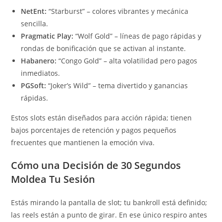
NetEnt:
“Starburst” – colores vibrantes y mecánica
sencilla.
Pragmatic Play:
“Wolf Gold” – líneas de pago rápidas y
rondas de bonificación que se activan al instante.
Habanero:
“Congo Gold” – alta volatilidad pero pagos
inmediatos.
PGSoft:
“Joker’s Wild” – tema divertido y ganancias
rápidas.
Estos slots están diseñados para acción rápida; tienen
bajos porcentajes de retención y pagos pequeños
frecuentes que mantienen la emoción viva.
Cómo una Decisión de 30 Segundos
Moldea Tu Sesión
Estás mirando la pantalla de slot; tu bankroll está definido;
las reels están a punto de girar. En ese único respiro antes