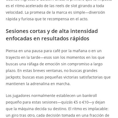
es el ritmo acelerado de las reels de slot girando a toda
velocidad. La promesa de la marca es simple—diversión
rápida y furiosa que te recompensa en el acto.
Sesiones cortas y de alta intensidad
enfocadas en resultados rápidos
Piensa en una pausa para café por la mañana o en un
trayecto en la tarde—esos son los momentos en los que
buscas una ráfaga de emoción sin compromiso a largo
plazo. En estas breves ventanas, no buscas grandes
jackpots; buscas esas pequeñas victorias satisfactorias que
mantienen la adrenalina en marcha.
Los jugadores normalmente establecen un bankroll
pequeño para estas sesiones—quizás €5 o €10—y dejan
que la máquina decida su destino. El ritmo es implacable:
un giro tras otro, cada decisión tomada en una fracción de