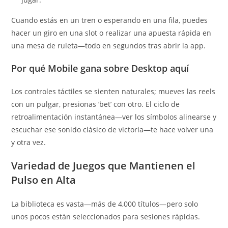
Cuando estás en un tren o esperando en una fila, puedes
hacer un giro en una slot o realizar una apuesta rápida en
una mesa de ruleta—todo en segundos tras abrir la app.
Por qué Mobile gana sobre Desktop aquí
Los controles táctiles se sienten naturales; mueves las reels
con un pulgar, presionas ‘bet’ con otro. El ciclo de
retroalimentación instantánea—ver los símbolos alinearse y
escuchar ese sonido clásico de victoria—te hace volver una
y otra vez.
Variedad de Juegos que Mantienen el
Pulso en Alta
La biblioteca es vasta—más de 4,000 títulos—pero solo
unos pocos están seleccionados para sesiones rápidas.