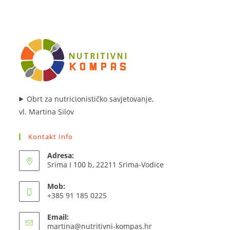
Obrt za nutricionističko savjetovanje,
vl. Martina Silov
Kontakt Info
Adresa:
Srima I 100 b, 22211 Srima-Vodice
Mob:
+385 91 185 0225
Email:
Opens
martina@nutritivni-kompas.hr