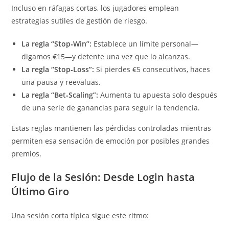
Incluso en ráfagas cortas, los jugadores emplean
estrategias sutiles de gestión de riesgo.
La regla “Stop‑Win”:
Establece un límite personal—
digamos €15—y detente una vez que lo alcanzas.
La regla “Stop‑Loss”:
Si pierdes €5 consecutivos, haces
una pausa y reevaluas.
La regla “Bet‑Scaling”:
Aumenta tu apuesta solo después
de una serie de ganancias para seguir la tendencia.
Estas reglas mantienen las pérdidas controladas mientras
permiten esa sensación de emoción por posibles grandes
premios.
Flujo de la Sesión: Desde Login hasta
Último Giro
Una sesión corta típica sigue este ritmo: