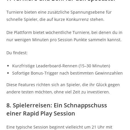
Turniere bieten eine zusätzliche Spannungsebene für
schnelle Spieler, die auf kurze Konkurrenz stehen.
Die Plattform bietet wöchentliche Turniere, bei denen du in
nur wenigen Minuten pro Session Punkte sammeln kannst.
Du findest:
Kurzfristige Leaderboard-Rennen (15–30 Minuten)
Sofortige Bonus-Trigger nach bestimmten Gewinnzahlen
Diese Features richten sich an Spieler, die ihr Glück gegen
andere testen möchten, ohne viel Zeit zu investieren.
8. Spielerreisen: Ein Schnappschuss
einer Rapid Play Session
Eine typische Session beginnt vielleicht um 21 Uhr mit