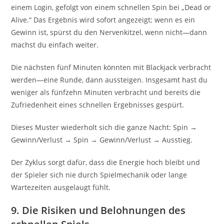
einem Login, gefolgt von einem schnellen Spin bei „Dead or
Alive.“ Das Ergebnis wird sofort angezeigt; wenn es ein
Gewinn ist, spürst du den Nervenkitzel, wenn nicht—dann
machst du einfach weiter.
Die nächsten fünf Minuten könnten mit Blackjack verbracht
werden—eine Runde, dann aussteigen. Insgesamt hast du
weniger als fünfzehn Minuten verbracht und bereits die
Zufriedenheit eines schnellen Ergebnisses gespürt.
Dieses Muster wiederholt sich die ganze Nacht: Spin →
Gewinn/Verlust → Spin → Gewinn/Verlust → Ausstieg.
Der Zyklus sorgt dafür, dass die Energie hoch bleibt und
der Spieler sich nie durch Spielmechanik oder lange
Wartezeiten ausgelaugt fühlt.
9. Die Risiken und Belohnungen des