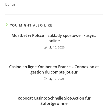
Bonus!
YOU MIGHT ALSO LIKE
Mostbet w Polsce – zakłady sportowe i kasyna
online
July 15, 2026
Casino en ligne Yonibet en France – Connexion et
gestion du compte joueur
July 17, 2026
Robocat Casino: Schnelle Slot-Action für
Sofortgewinne