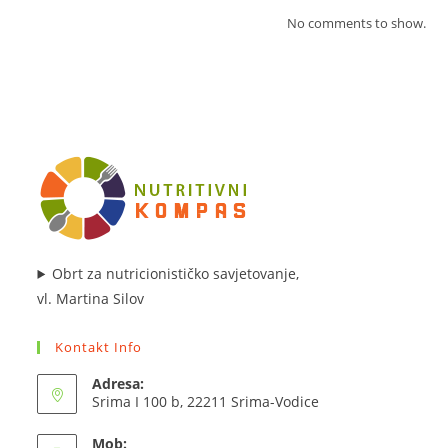
No comments to show.
Obrt za nutricionističko savjetovanje,
vl. Martina Silov
Kontakt Info
Adresa:
Srima I 100 b, 22211 Srima-Vodice
Mob: