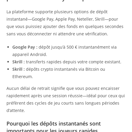
La plateforme supporte plusieurs options de dépôt
instantané—Google Pay, Apple Pay, Neteller, Skrill—pour
que vous puissiez ajouter des fonds en quelques secondes
sans vous déconnecter ni attendre une vérification.
Google Pay :
dépôt jusqu’à 500 € instantanément via
appareil Android.
Skrill :
transferts rapides depuis votre compte existant.
Skrill :
dépôts crypto instantanés via Bitcoin ou
Ethereum.
Aucun délai de retrait signifie que vous pouvez encaisser
rapidement après une session réussie—idéal pour ceux qui
préfèrent des cycles de jeu courts sans longues périodes
d’attente.
Pourquoi les dépôts instantanés sont
importants pour les joueurs rapides