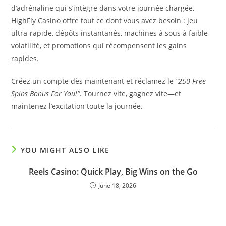
d’adrénaline qui s’intègre dans votre journée chargée,
HighFly Casino offre tout ce dont vous avez besoin : jeu
ultra-rapide, dépôts instantanés, machines à sous à faible
volatilité, et promotions qui récompensent les gains
rapides.
Créez un compte dès maintenant et réclamez le
“250 Free
Spins Bonus For You!”
. Tournez vite, gagnez vite—et
maintenez l’excitation toute la journée.
YOU MIGHT ALSO LIKE
Reels Casino: Quick Play, Big Wins on the Go
June 18, 2026