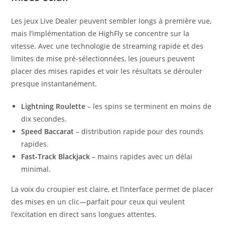
Les jeux Live Dealer peuvent sembler longs à première vue,
mais l’implémentation de HighFly se concentre sur la
vitesse. Avec une technologie de streaming rapide et des
limites de mise pré-sélectionnées, les joueurs peuvent
placer des mises rapides et voir les résultats se dérouler
presque instantanément.
Lightning Roulette
– les spins se terminent en moins de
dix secondes.
Speed Baccarat
– distribution rapide pour des rounds
rapides.
Fast‑Track Blackjack
– mains rapides avec un délai
minimal.
La voix du croupier est claire, et l’interface permet de placer
des mises en un clic—parfait pour ceux qui veulent
l’excitation en direct sans longues attentes.