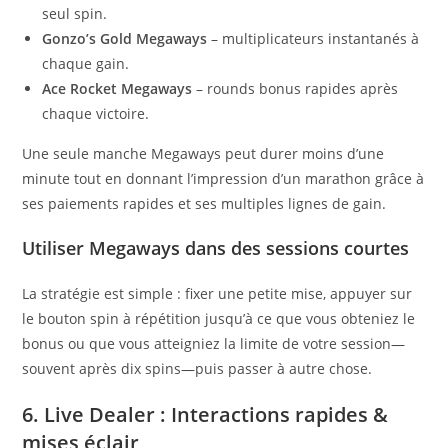
seul spin.
Gonzo’s Gold Megaways
– multiplicateurs instantanés à
chaque gain.
Ace Rocket Megaways
– rounds bonus rapides après
chaque victoire.
Une seule manche Megaways peut durer moins d’une
minute tout en donnant l’impression d’un marathon grâce à
ses paiements rapides et ses multiples lignes de gain.
Utiliser Megaways dans des sessions courtes
La stratégie est simple : fixer une petite mise, appuyer sur
le bouton spin à répétition jusqu’à ce que vous obteniez le
bonus ou que vous atteigniez la limite de votre session—
souvent après dix spins—puis passer à autre chose.
6. Live Dealer : Interactions rapides &
mises éclair