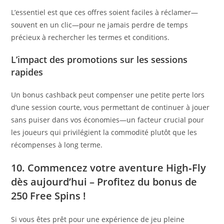
L’essentiel est que ces offres soient faciles à réclamer—
souvent en un clic—pour ne jamais perdre de temps
précieux à rechercher les termes et conditions.
L’impact des promotions sur les sessions
rapides
Un bonus cashback peut compenser une petite perte lors
d’une session courte, vous permettant de continuer à jouer
sans puiser dans vos économies—un facteur crucial pour
les joueurs qui privilégient la commodité plutôt que les
récompenses à long terme.
10. Commencez votre aventure High‑Fly
dès aujourd’hui – Profitez du bonus de
250 Free Spins !
Si vous êtes prêt pour une expérience de jeu pleine