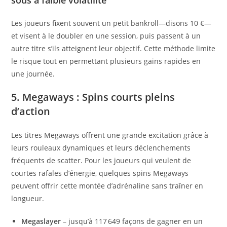
sous à faible volatilité
Les joueurs fixent souvent un petit bankroll—disons 10 €—
et visent à le doubler en une session, puis passent à un
autre titre s’ils atteignent leur objectif. Cette méthode limite
le risque tout en permettant plusieurs gains rapides en
une journée.
5. Megaways : Spins courts pleins
d’action
Les titres Megaways offrent une grande excitation grâce à
leurs rouleaux dynamiques et leurs déclenchements
fréquents de scatter. Pour les joueurs qui veulent de
courtes rafales d’énergie, quelques spins Megaways
peuvent offrir cette montée d’adrénaline sans traîner en
longueur.
Megaslayer
– jusqu’à 117 649 façons de gagner en un