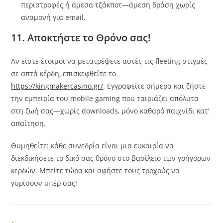
περιστροφές ή άμεσα τζάκποτ—άμεση δράση χωρίς
αναμονή για email.
11. Αποκτήστε το Θρόνο σας!
Αν είστε έτοιμοι να μετατρέψετε αυτές τις fleeting στιγμές
σε απτά κέρδη, επισκεφθείτε το
https://kingmakercasino.gr/
. Εγγραφείτε σήμερα και ζήστε
την εμπειρία του mobile gaming που ταιριάζει απόλυτα
στη ζωή σας—χωρίς downloads, μόνο καθαρό παιχνίδι κατ’
απαίτηση.
Θυμηθείτε: κάθε συνεδρία είναι μια ευκαιρία να
διεκδικήσετε το δικό σας θρόνο στο βασίλειο των γρήγορων
κερδών. Μπείτε τώρα και αφήστε τους τροχούς να
γυρίσουν υπέρ σας!