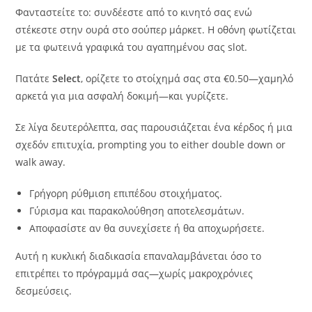
Φανταστείτε το: συνδέεστε από το κινητό σας ενώ
στέκεστε στην ουρά στο σούπερ μάρκετ. Η οθόνη φωτίζεται
με τα φωτεινά γραφικά του αγαπημένου σας slot.
Πατάτε
Select
, ορίζετε το στοίχημά σας στα €0.50—χαμηλό
αρκετά για μια ασφαλή δοκιμή—και γυρίζετε.
Σε λίγα δευτερόλεπτα, σας παρουσιάζεται ένα κέρδος ή μια
σχεδόν επιτυχία, prompting you to either double down or
walk away.
Γρήγορη ρύθμιση επιπέδου στοιχήματος.
Γύρισμα και παρακολούθηση αποτελεσμάτων.
Αποφασίστε αν θα συνεχίσετε ή θα αποχωρήσετε.
Αυτή η κυκλική διαδικασία επαναλαμβάνεται όσο το
επιτρέπει το πρόγραμμά σας—χωρίς μακροχρόνιες
δεσμεύσεις.