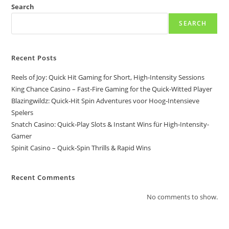
Search
SEARCH
Recent Posts
Reels of Joy: Quick Hit Gaming for Short, High‑Intensity Sessions
King Chance Casino – Fast‑Fire Gaming for the Quick‑Witted Player
Blazingwildz: Quick‑Hit Spin Adventures voor Hoog‑Intensieve
Spelers
Snatch Casino: Quick‑Play Slots & Instant Wins für High‑Intensity-
Gamer
Spinit Casino – Quick‑Spin Thrills & Rapid Wins
Recent Comments
No comments to show.