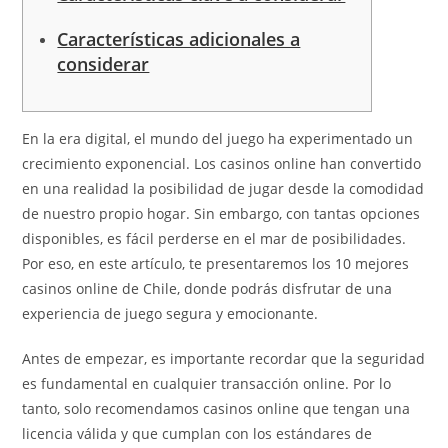
Características adicionales a
considerar
En la era digital, el mundo del juego ha experimentado un
crecimiento exponencial. Los casinos online han convertido
en una realidad la posibilidad de jugar desde la comodidad
de nuestro propio hogar. Sin embargo, con tantas opciones
disponibles, es fácil perderse en el mar de posibilidades.
Por eso, en este artículo, te presentaremos los 10 mejores
casinos online de Chile, donde podrás disfrutar de una
experiencia de juego segura y emocionante.
Antes de empezar, es importante recordar que la seguridad
es fundamental en cualquier transacción online. Por lo
tanto, solo recomendamos casinos online que tengan una
licencia válida y que cumplan con los estándares de