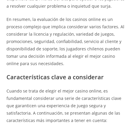
a resolver cualquier problema o inquietud que surja.
En resumen, la evaluación de los casinos online es un
proceso complejo que implica considerar varios factores. Al
considerar la licencia y regulación, variedad de juegos,
promociones, seguridad, confiabilidad, servicio al cliente y
disponibilidad de soporte, los jugadores chilenos pueden
tomar una decisión informada al elegir el mejor casino
online para sus necesidades.
Características clave a considerar
Cuando se trata de elegir el mejor casino online, es
fundamental considerar una serie de características clave
que garanticen una experiencia de juego segura y
satisfactoria. A continuación, se presentan algunas de las
características más importantes a tener en cuenta: