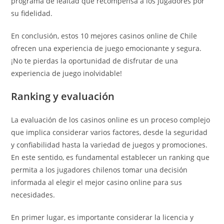
programa de lealtad que recompensa a los jugadores por
su fidelidad.
En conclusión, estos 10 mejores casinos online de Chile
ofrecen una experiencia de juego emocionante y segura.
¡No te pierdas la oportunidad de disfrutar de una
experiencia de juego inolvidable!
Ranking y evaluación
La evaluación de los casinos online es un proceso complejo
que implica considerar varios factores, desde la seguridad
y confiabilidad hasta la variedad de juegos y promociones.
En este sentido, es fundamental establecer un ranking que
permita a los jugadores chilenos tomar una decisión
informada al elegir el mejor casino online para sus
necesidades.
En primer lugar, es importante considerar la licencia y