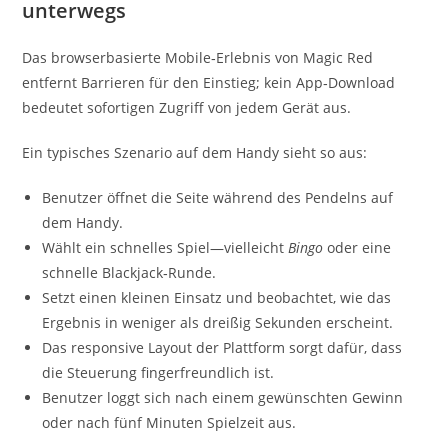
unterwegs
Das browserbasierte Mobile‑Erlebnis von Magic Red
entfernt Barrieren für den Einstieg; kein App‑Download
bedeutet sofortigen Zugriff von jedem Gerät aus.
Ein typisches Szenario auf dem Handy sieht so aus:
Benutzer öffnet die Seite während des Pendelns auf
dem Handy.
Wählt ein schnelles Spiel—vielleicht
Bingo
oder eine
schnelle Blackjack‑Runde.
Setzt einen kleinen Einsatz und beobachtet, wie das
Ergebnis in weniger als dreißig Sekunden erscheint.
Das responsive Layout der Plattform sorgt dafür, dass
die Steuerung fingerfreundlich ist.
Benutzer loggt sich nach einem gewünschten Gewinn
oder nach fünf Minuten Spielzeit aus.