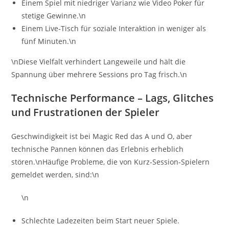
Einem Spiel mit niedriger Varianz wie Video Poker für
stetige Gewinne.\n
Einem Live‑Tisch für soziale Interaktion in weniger als
fünf Minuten.\n
\nDiese Vielfalt verhindert Langeweile und hält die
Spannung über mehrere Sessions pro Tag frisch.\n
Technische Performance – Lags, Glitches
und Frustrationen der Spieler
Geschwindigkeit ist bei Magic Red das A und O, aber
technische Pannen können das Erlebnis erheblich
stören.\nHäufige Probleme, die von Kurz‑Session‑Spielern
gemeldet werden, sind:\n
\n
Schlechte Ladezeiten beim Start neuer Spiele.