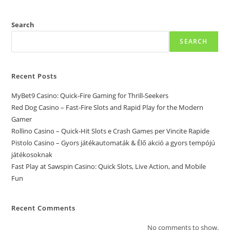
Search
SEARCH
Recent Posts
MyBet9 Casino: Quick‑Fire Gaming for Thrill‑Seekers
Red Dog Casino – Fast‑Fire Slots and Rapid Play for the Modern
Gamer
Rollino Casino – Quick‑Hit Slots e Crash Games per Vincite Rapide
Pistolo Casino – Gyors játékautomaták & Élő akció a gyors tempójú
játékosoknak
Fast Play at Sawspin Casino: Quick Slots, Live Action, and Mobile
Fun
Recent Comments
No comments to show.