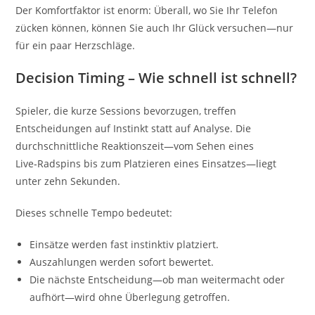
Der Komfortfaktor ist enorm: Überall, wo Sie Ihr Telefon
zücken können, können Sie auch Ihr Glück versuchen—nur
für ein paar Herzschläge.
Decision Timing – Wie schnell ist schnell?
Spieler, die kurze Sessions bevorzugen, treffen
Entscheidungen auf Instinkt statt auf Analyse. Die
durchschnittliche Reaktionszeit—vom Sehen eines
Live‑Radspins bis zum Platzieren eines Einsatzes—liegt
unter zehn Sekunden.
Dieses schnelle Tempo bedeutet:
Einsätze werden fast instinktiv platziert.
Auszahlungen werden sofort bewertet.
Die nächste Entscheidung—ob man weitermacht oder
aufhört—wird ohne Überlegung getroffen.