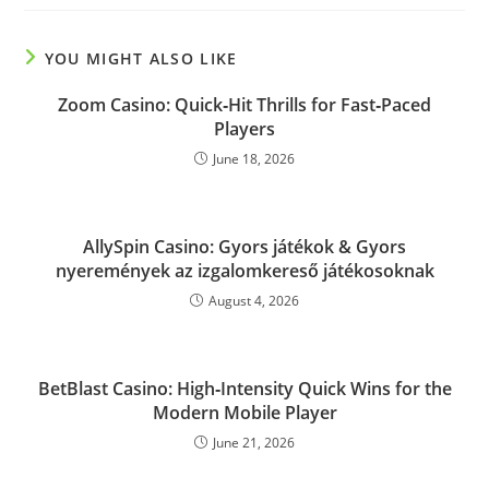
YOU MIGHT ALSO LIKE
Zoom Casino: Quick‑Hit Thrills for Fast‑Paced
Players
June 18, 2026
AllySpin Casino: Gyors játékok & Gyors
nyeremények az izgalomkereső játékosoknak
August 4, 2026
BetBlast Casino: High‑Intensity Quick Wins for the
Modern Mobile Player
June 21, 2026