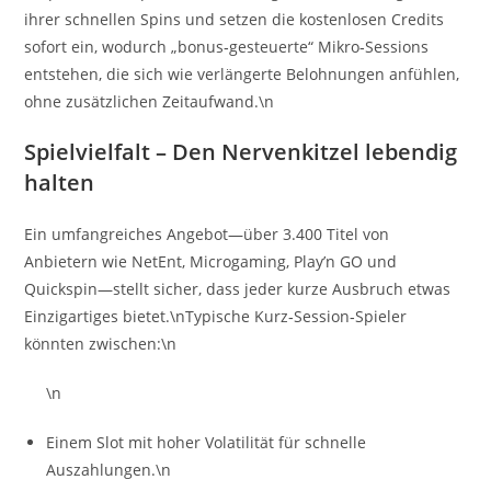
ihrer schnellen Spins und setzen die kostenlosen Credits
sofort ein, wodurch „bonus‑gesteuerte“ Mikro‑Sessions
entstehen, die sich wie verlängerte Belohnungen anfühlen,
ohne zusätzlichen Zeitaufwand.\n
Spielvielfalt – Den Nervenkitzel lebendig
halten
Ein umfangreiches Angebot—über 3.400 Titel von
Anbietern wie NetEnt, Microgaming, Play’n GO und
Quickspin—stellt sicher, dass jeder kurze Ausbruch etwas
Einzigartiges bietet.\nTypische Kurz‑Session‑Spieler
könnten zwischen:\n
\n
Einem Slot mit hoher Volatilität für schnelle
Auszahlungen.\n