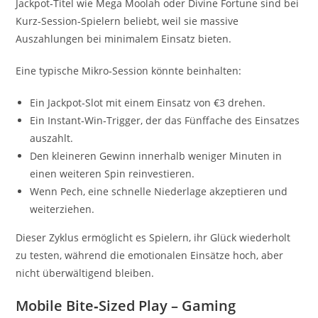
Jackpot‑Titel wie Mega Moolah oder Divine Fortune sind bei
Kurz‑Session‑Spielern beliebt, weil sie massive
Auszahlungen bei minimalem Einsatz bieten.
Eine typische Mikro‑Session könnte beinhalten:
Ein Jackpot‑Slot mit einem Einsatz von €3 drehen.
Ein Instant‑Win‑Trigger, der das Fünffache des Einsatzes
auszahlt.
Den kleineren Gewinn innerhalb weniger Minuten in
einen weiteren Spin reinvestieren.
Wenn Pech, eine schnelle Niederlage akzeptieren und
weiterziehen.
Dieser Zyklus ermöglicht es Spielern, ihr Glück wiederholt
zu testen, während die emotionalen Einsätze hoch, aber
nicht überwältigend bleiben.
Mobile Bite‑Sized Play – Gaming