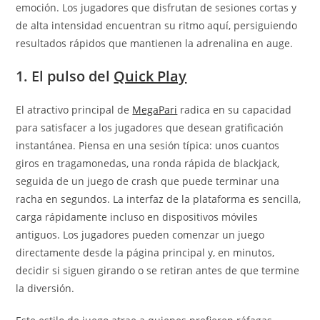
emoción. Los jugadores que disfrutan de sesiones cortas y
de alta intensidad encuentran su ritmo aquí, persiguiendo
resultados rápidos que mantienen la adrenalina en auge.
1. El pulso del
Quick Play
El atractivo principal de
MegaPari
radica en su capacidad
para satisfacer a los jugadores que desean gratificación
instantánea. Piensa en una sesión típica: unos cuantos
giros en tragamonedas, una ronda rápida de blackjack,
seguida de un juego de crash que puede terminar una
racha en segundos. La interfaz de la plataforma es sencilla,
carga rápidamente incluso en dispositivos móviles
antiguos. Los jugadores pueden comenzar un juego
directamente desde la página principal y, en minutos,
decidir si siguen girando o se retiran antes de que termine
la diversión.