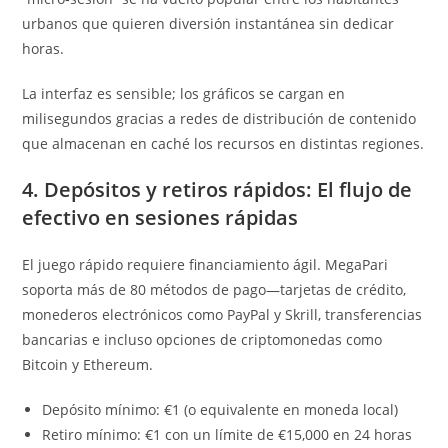
urbanos que quieren diversión instantánea sin dedicar
horas.
La interfaz es sensible; los gráficos se cargan en
milisegundos gracias a redes de distribución de contenido
que almacenan en caché los recursos en distintas regiones.
4. Depósitos y retiros rápidos: El flujo de
efectivo en sesiones rápidas
El juego rápido requiere financiamiento ágil. MegaPari
soporta más de 80 métodos de pago—tarjetas de crédito,
monederos electrónicos como PayPal y Skrill, transferencias
bancarias e incluso opciones de criptomonedas como
Bitcoin y Ethereum.
Depósito mínimo: €1 (o equivalente en moneda local)
Retiro mínimo: €1 con un límite de €15,000 en 24 horas