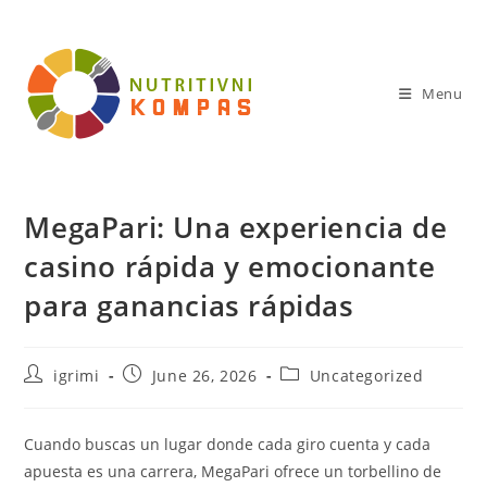
Skip
to
content
Menu
MegaPari: Una experiencia de
casino rápida y emocionante
para ganancias rápidas
Post
Post
Post
igrimi
June 26, 2026
Uncategorized
author:
published:
category:
Cuando buscas un lugar donde cada giro cuenta y cada
apuesta es una carrera, MegaPari ofrece un torbellino de