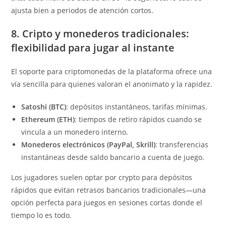
ajusta bien a periodos de atención cortos.
8. Cripto y monederos tradicionales:
flexibilidad para jugar al instante
El soporte para criptomonedas de la plataforma ofrece una
vía sencilla para quienes valoran el anonimato y la rapidez.
Satoshi (BTC)
: depósitos instantáneos, tarifas mínimas.
Ethereum (ETH)
: tiempos de retiro rápidos cuando se
vincula a un monedero interno.
Monederos electrónicos (PayPal, Skrill)
: transferencias
instantáneas desde saldo bancario a cuenta de juego.
Los jugadores suelen optar por crypto para depósitos
rápidos que evitan retrasos bancarios tradicionales—una
opción perfecta para juegos en sesiones cortas donde el
tiempo lo es todo.