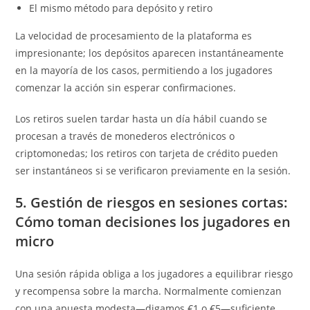
El mismo método para depósito y retiro
La velocidad de procesamiento de la plataforma es
impresionante; los depósitos aparecen instantáneamente
en la mayoría de los casos, permitiendo a los jugadores
comenzar la acción sin esperar confirmaciones.
Los retiros suelen tardar hasta un día hábil cuando se
procesan a través de monederos electrónicos o
criptomonedas; los retiros con tarjeta de crédito pueden
ser instantáneos si se verificaron previamente en la sesión.
5. Gestión de riesgos en sesiones cortas:
Cómo toman decisiones los jugadores en
micro
Una sesión rápida obliga a los jugadores a equilibrar riesgo
y recompensa sobre la marcha. Normalmente comienzan
con una apuesta modesta—digamos €1 o €5—suficiente