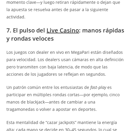
momento clave—y luego retiran rápidamente o dejan que
la apuesta se resuelva antes de pasar a la siguiente
actividad.
7. El pulso del
Live Casino
: manos rápidas
y rondas veloces
Los juegos con dealer en vivo en MegaPari están diseñados
para velocidad. Los dealers usan cámaras en alta definición
pero transmiten con baja latencia, de modo que las
acciones de los jugadores se reflejan en segundos.
Un patrón común entre los entusiastas de
fast‑play
es
participar en múltiples rondas cortas—por ejemplo, cinco
manos de blackjack—antes de cambiar a una
tragamonedas o volver a apostar en deportes.
Esta mentalidad de “cazar jackpots” mantiene la energía
alta; cada mano se decide en 30–45 segundos, lo cual se