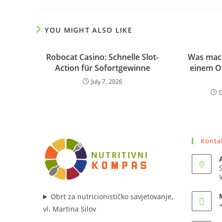
YOU MIGHT ALSO LIKE
Robocat Casino: Schnelle Slot-
Was mach
Action für Sofortgewinne
einem O
July 7, 2026
Konta
Obrt za nutricionističko savjetovanje,
vl. Martina Silov