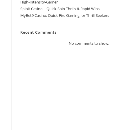
High‑Intensity-Gamer
Spinit Casino – Quick‑Spin Thrills & Rapid Wins
MyBet9 Casino: Quick‑Fire Gaming for Thrill‑Seekers
Recent Comments
No comments to show.