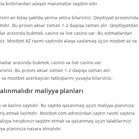
 ilə birbirlərdən əlaqəli məlumatlar təqdim edir.
sini ən kolay şəkildə yerinə yetirə bilərsiniz. Qeydiyyat prosesində
ımdır. Bu proses əksər zaman 1-2 dəqiqə zaman alır. Qeydiyyatdan
lər arasında bukmek, casino və live casino var. Bu xidmətlərdən
siniz. Mostbet AZ rəsmi saytında əlaqə saxlamaq üçün mosbet az və
mətlər arasında bukmek, casino və live casino var.
lərsiniz. Bu proses əksər zaman 1-2 dəqiqə zaman alır.
ə mostbet azerbaycan tətbiqlərini yuxayla bilərsiniz.
lınmalıdır maliyyə planları
 ve kazino saytıdır. Bu saytda qazanmaq üçün maliyyə planınıza
giriş etmək lazımdır. Mostbet.com adresindən saytın rəsmi saytına
aliyyə hesabınızı təqdim etmək və qazanmaq üçün tələblərinizi
ə planınıza nəzərə almalıdır.