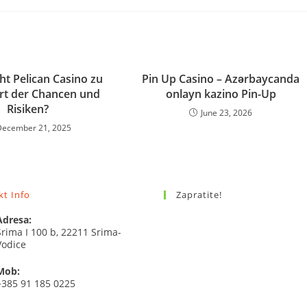
t Pelican Casino zu
Pin Up Casino – Azərbaycanda
rt der Chancen und
onlayn kazino Pin-Up
Risiken?
June 23, 2026
December 21, 2025
kt Info
Zapratite!
Adresa:
Srima I 100 b, 22211 Srima-
Vodice
Mob:
+385 91 185 0225