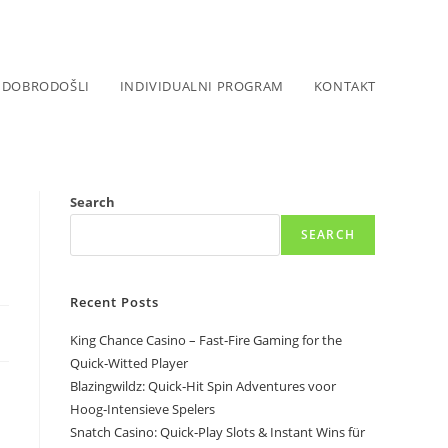
DOBRODOŠLI
INDIVIDUALNI PROGRAM
KONTAKT
Search
SEARCH
Recent Posts
King Chance Casino – Fast‑Fire Gaming for the
Quick‑Witted Player
Blazingwildz: Quick‑Hit Spin Adventures voor
Hoog‑Intensieve Spelers
Snatch Casino: Quick‑Play Slots & Instant Wins für