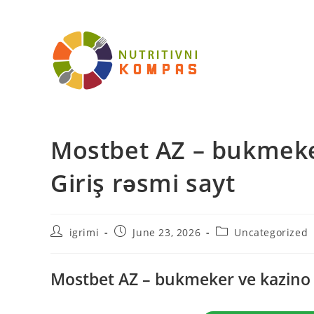
Skip
to
content
Mostbet AZ – bukmeke
Giriş rəsmi sayt
Post
Post
Post
igrimi
June 23, 2026
Uncategorized
author:
published:
category:
Mostbet AZ – bukmeker ve kazino 