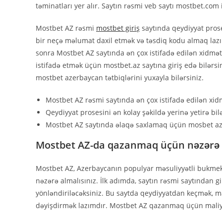
təminatları yer alır. Saytın rəsmi veb saytı mostbet.com
Mostbet AZ rəsmi
mostbet giriş
saytında qeydiyyat prose
bir neçə məlumat daxil etmək və təsdiq kodu almaq laz
sonra Mostbet AZ saytında ən çox istifadə edilən xidmət
istifadə etmək üçün mostbet.az saytına giriş edə bilər
mostbet azerbaycan tətbiqlərini yuxayla bilərsiniz.
Mostbet AZ rəsmi saytında ən çox istifadə edilən xid
Qeydiyyat prosesini ən kolay şəkildə yerinə yetirə bi
Mostbet AZ saytında əlaqə saxlamaq üçün mosbet az v
Mostbet AZ-da qazanmaq üçün nəzərə a
Mostbet AZ, Azerbaycanın populyar məsuliyyətli bukmek
nəzərə almalısınız. İlk adımda, saytın rəsmi saytından 
yönləndiriləcəksiniz. Bu saytda qeydiyyatdan keçmək, m
dəyişdirmək lazımdır. Mostbet AZ qazanmaq üçün maliyy