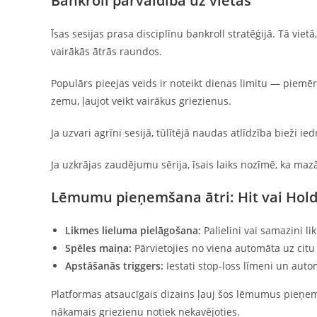
Bankroll pārvaldība uz vietas
Īsas sesijas prasa disciplīnu bankroll stratēģijā. Tā viet
vairākās ātrās raundos.
Populārs pieejas veids ir noteikt dienas limitu — piemē
zemu, ļaujot veikt vairākus griezienus.
Ja uzvari agrīni sesijā, tūlītējā naudas atlīdzība bieži ie
Ja uzkrājas zaudējumu sērija, īsais laiks nozīmē, ka maz
Lēmumu pieņemšana ātri: Hit vai Hol
Likmes lieluma pielāgošana:
Palielini vai samazini l
Spēles maiņa:
Pārvietojies no viena automāta uz citu 
Apstāšanās triggers:
Iestati stop-loss līmeni un autom
Platformas atsaucīgais dizains ļauj šos lēmumus pieņemt
nākamais griezienu notiek nekavējoties.