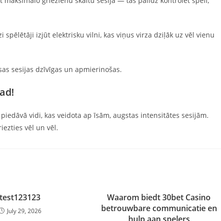
t maksimālo griezienu skaitu sesijā — tas palīdz kontrolēt spēli,
spēlētāji izjūt elektrisku vilni, kas viņus virza dziļāk uz vēl vienu
īsas sesijas dzīvīgas un apmierinošas.
ad!
 piedāvā vidi, kas veidota ap īsām, augstas intensitātes sesijām.
iezties vēl un vēl.
test123123
Waarom biedt 30bet Casino
betrouwbare communicatie en
July 29, 2026
hulp aan spelers