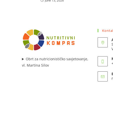
June 13, 2026
Konta
Obrt za nutricionističko savjetovanje,
vl. Martina Silov