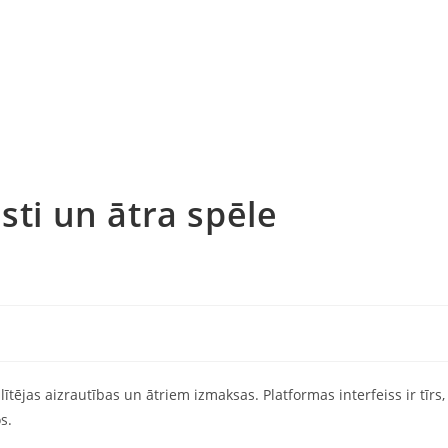
sti un ātra spēle
lītējas aizrautības un ātriem izmaksas. Platformas interfeiss ir tīrs,
s.