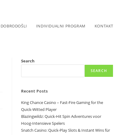
DOBRODOŠLI
INDIVIDUALNI PROGRAM
KONTAKT
Search
SEARCH
Recent Posts
King Chance Casino – Fast‑Fire Gaming for the
Quick‑Witted Player
Blazingwildz: Quick‑Hit Spin Adventures voor
Hoog‑Intensieve Spelers
Snatch Casino: Quick‑Play Slots & Instant Wins für