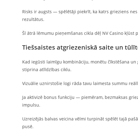
Risks ir augsts — spēlētāji piekrīt, ka katrs grieziens ne
rezultātus.
Šī ātrā lēmumu pieņemšanas cikla dēļ NV Casino kļūst 
Tiešsaistes atgriezeniskā saite un tūlī
Kad iegūsti laimīgu kombināciju, monētu čīkstēšana un g
stiprina atlīdzības ciklu.
Vizuālie uznirstošie logi rāda tavu laimesta summu reāll
Ja aktivizē bonus funkciju — piemēram, bezmaksas griezi
impulsu.
Uzreizējās balvas veicina vēlmi turpināt spēlēt tajā pašā 
pusē.