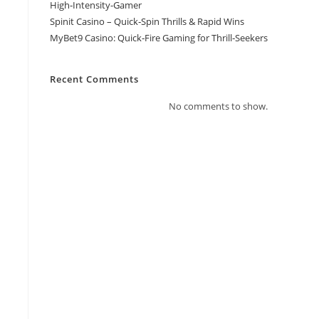
High‑Intensity-Gamer
Spinit Casino – Quick‑Spin Thrills & Rapid Wins
MyBet9 Casino: Quick‑Fire Gaming for Thrill‑Seekers
Recent Comments
No comments to show.