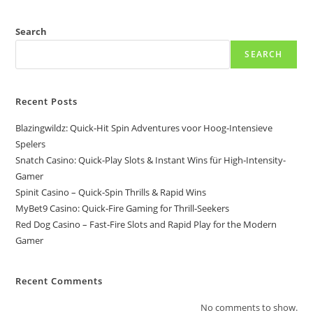
Search
SEARCH
Recent Posts
Blazingwildz: Quick‑Hit Spin Adventures voor Hoog‑Intensieve
Spelers
Snatch Casino: Quick‑Play Slots & Instant Wins für High‑Intensity-
Gamer
Spinit Casino – Quick‑Spin Thrills & Rapid Wins
MyBet9 Casino: Quick‑Fire Gaming for Thrill‑Seekers
Red Dog Casino – Fast‑Fire Slots and Rapid Play for the Modern
Gamer
Recent Comments
No comments to show.