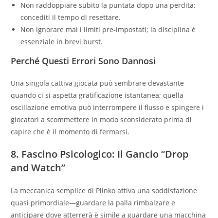
Non raddoppiare subito la puntata dopo una perdita;
concediti il tempo di resettare.
Non ignorare mai i limiti pre‑impostati; la disciplina è
essenziale in brevi burst.
Perché Questi Errori Sono Dannosi
Una singola cattiva giocata può sembrare devastante
quando ci si aspetta gratificazione istantanea; quella
oscillazione emotiva può interrompere il flusso e spingere i
giocatori a scommettere in modo sconsiderato prima di
capire che è il momento di fermarsi.
8. Fascino Psicologico: Il Gancio “Drop
and Watch”
La meccanica semplice di Plinko attiva una soddisfazione
quasi primordiale—guardare la palla rimbalzare e
anticipare dove atterrerà è simile a guardare una macchina