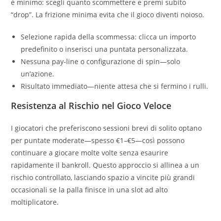
è minimo: scegli quanto scommettere e premi subito
“drop”. La frizione minima evita che il gioco diventi noioso.
Selezione rapida della scommessa: clicca un importo
predefinito o inserisci una puntata personalizzata.
Nessuna pay‑line o configurazione di spin—solo
un’azione.
Risultato immediato—niente attesa che si fermino i rulli.
Resistenza al Rischio nel Gioco Veloce
I giocatori che preferiscono sessioni brevi di solito optano
per puntate moderate—spesso €1–€5—così possono
continuare a giocare molte volte senza esaurire
rapidamente il bankroll. Questo approccio si allinea a un
rischio controllato, lasciando spazio a vincite più grandi
occasionali se la palla finisce in una slot ad alto
moltiplicatore.