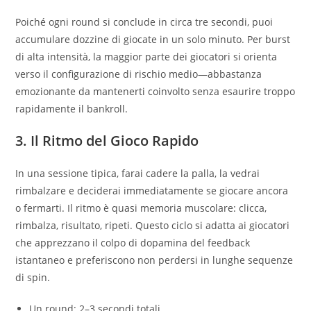
Poiché ogni round si conclude in circa tre secondi, puoi
accumulare dozzine di giocate in un solo minuto. Per burst
di alta intensità, la maggior parte dei giocatori si orienta
verso il configurazione di rischio medio—abbastanza
emozionante da mantenerti coinvolto senza esaurire troppo
rapidamente il bankroll.
3. Il Ritmo del Gioco Rapido
In una sessione tipica, farai cadere la palla, la vedrai
rimbalzare e deciderai immediatamente se giocare ancora
o fermarti. Il ritmo è quasi memoria muscolare: clicca,
rimbalza, risultato, ripeti. Questo ciclo si adatta ai giocatori
che apprezzano il colpo di dopamina del feedback
istantaneo e preferiscono non perdersi in lunghe sequenze
di spin.
Un round: 2–3 secondi totali.