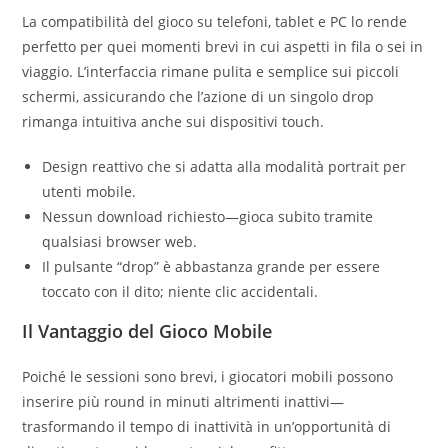
La compatibilità del gioco su telefoni, tablet e PC lo rende
perfetto per quei momenti brevi in cui aspetti in fila o sei in
viaggio. L’interfaccia rimane pulita e semplice sui piccoli
schermi, assicurando che l’azione di un singolo drop
rimanga intuitiva anche sui dispositivi touch.
Design reattivo che si adatta alla modalità portrait per
utenti mobile.
Nessun download richiesto—gioca subito tramite
qualsiasi browser web.
Il pulsante “drop” è abbastanza grande per essere
toccato con il dito; niente clic accidentali.
Il Vantaggio del Gioco Mobile
Poiché le sessioni sono brevi, i giocatori mobili possono
inserire più round in minuti altrimenti inattivi—
trasformando il tempo di inattività in un’opportunità di