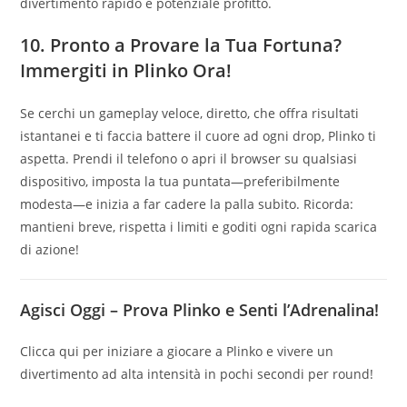
divertimento rapido e potenziale profitto.
10. Pronto a Provare la Tua Fortuna?
Immergiti in Plinko Ora!
Se cerchi un gameplay veloce, diretto, che offra risultati
istantanei e ti faccia battere il cuore ad ogni drop, Plinko ti
aspetta. Prendi il telefono o apri il browser su qualsiasi
dispositivo, imposta la tua puntata—preferibilmente
modesta—e inizia a far cadere la palla subito. Ricorda:
mantieni breve, rispetta i limiti e goditi ogni rapida scarica
di azione!
Agisci Oggi – Prova Plinko e Senti l’Adrenalina!
Clicca qui per iniziare a giocare a Plinko e vivere un
divertimento ad alta intensità in pochi secondi per round!