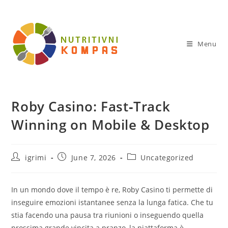
Skip
to
content
Menu
Roby Casino: Fast‑Track
Winning on Mobile & Desktop
Post
Post
Post
igrimi
June 7, 2026
Uncategorized
author:
published:
category:
In un mondo dove il tempo è re, Roby Casino ti permette di
inseguire emozioni istantanee senza la lunga fatica. Che tu
stia facendo una pausa tra riunioni o inseguendo quella
prossima grande vincita a pranzo, la piattaforma è