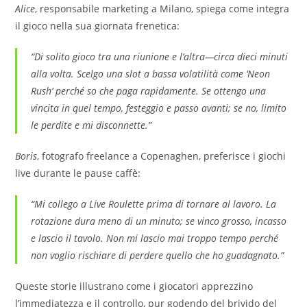
Alice
, responsabile marketing a Milano, spiega come integra
il gioco nella sua giornata frenetica:
“Di solito gioco tra una riunione e l’altra—circa dieci minuti
alla volta. Scelgo una slot a bassa volatilità come ‘Neon
Rush’ perché so che paga rapidamente. Se ottengo una
vincita in quel tempo, festeggio e passo avanti; se no, limito
le perdite e mi disconnette.”
Boris
, fotografo freelance a Copenaghen, preferisce i giochi
live durante le pause caffè:
“Mi collego a Live Roulette prima di tornare al lavoro. La
rotazione dura meno di un minuto; se vinco grosso, incasso
e lascio il tavolo. Non mi lascio mai troppo tempo perché
non voglio rischiare di perdere quello che ho guadagnato.”
Queste storie illustrano come i giocatori apprezzino
l’immediatezza e il controllo, pur godendo del brivido del