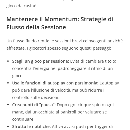
gioco da casinò.
Mantenere il Momentum: Strategie di
Flusso della Sessione
Un flusso fluido rende le sessioni brevi coinvolgenti anziché
affrettate. I giocatori spesso seguono questi passaggi:
Scegli un gioco per sessione:
Evita di cambiare titolo;
concentra l’energia nel padroneggiare il ritmo di un
gioco.
Usa le funzioni di autoplay con parsimonia:
L’autoplay
può dare l’illusione di velocità, ma può ridurre il
controllo sulle decisioni.
Crea punti di “pausa”:
Dopo ogni cinque spin o ogni
mano, dai un’occhiata al bankroll per valutare se
continuare.
Sfrutta le notifiche:
Attiva avvisi push per trigger di