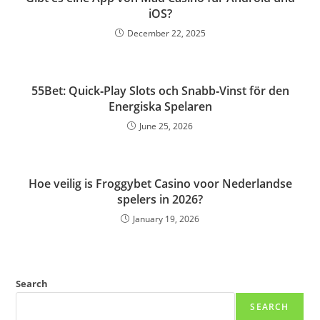
iOS?
December 22, 2025
55Bet: Quick‑Play Slots och Snabb‑Vinst för den
Energiska Spelaren
June 25, 2026
Hoe veilig is Froggybet Casino voor Nederlandse
spelers in 2026?
January 19, 2026
Search
SEARCH