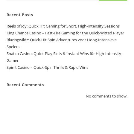
Recent Posts
Reels of Joy: Quick Hit Gaming for Short, High‑Intensity Sessions
King Chance Casino – Fast‑Fire Gaming for the Quick‑Witted Player
Blazingwildz: Quick‑Hit Spin Adventures voor Hoog‑Intensieve
Spelers
Snatch Casino: Quick‑Play Slots & Instant Wins für High‑Intensity-
Gamer
Spinit Casino – Quick‑Spin Thrills & Rapid Wins
Recent Comments
No comments to show.