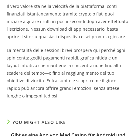
Il vero valore sta nella velocità della piattaforma: conti
finanziati istantaneamente tramite crypto o fiat, puoi
iniziare a girare i rulli in pochi secondi dopo aver effettuato
l’iscrizione. Nessun download di app necessario; basta
aprire il sito su qualsiasi dispositivo e sei pronto a giocare.
La mentalità delle sessioni brevi prospera qui perché ogni
spin conta: goditi pagamenti rapidi, grafica nitida e un
layout intuitivo che mantiene la concentrazione fino allo
scadere del tempo—o fino al raggiungimento del tuo
obiettivo di vincita. Entra subito e scopri come il gioco
rapido può ancora offrire grandi emozioni senza attese
lunghe o impegni tediosi.
YOU MIGHT ALSO LIKE
Gibt es eine App von Mad Casino für Android und