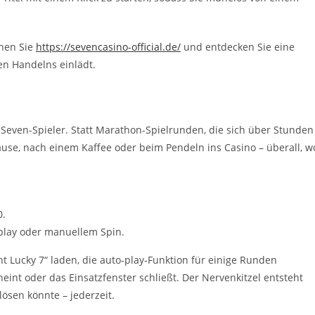
chen Sie
https://sevencasino-official.de/
und entdecken Sie eine
en Handelns einlädt.
r Seven-Spieler. Statt Marathon-Spielrunden, die sich über Stunden
ause, nach einem Kaffee oder beim Pendeln ins Casino – überall, w
0.
play oder manuellem Spin.
ant Lucky 7“ laden, die auto‑play‑Funktion für einige Runden
eint oder das Einsatzfenster schließt. Der Nervenkitzel entsteht
ösen könnte – jederzeit.