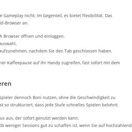
Gameplay nicht; im Gegenteil, es bietet Flexibilität. Das
id-Browser an.
ach Browser öffnen und einloggen.
lauswahl.
r aufzunehmen, nachdem Sie den Tab geschlossen haben.
iner Kaffeepause auf ihr Handy zugreifen, fast sofort mit dem
eren
Spieler dennoch Boni nutzen, ohne die Geschwindigkeit zu
 so strukturiert, dass jede Stufe schnelles Spielen belohnt:
us aus, der sofort genutzt werden kann.
alb weniger Sessions gut zu schaffen ist, wenn Sie auf hochzahlen