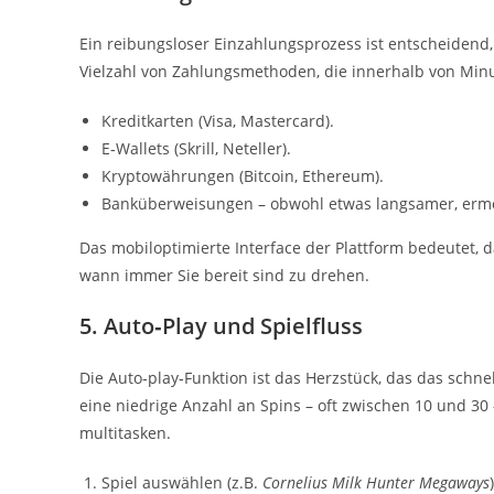
Ein reibungsloser Einzahlungsprozess ist entscheidend,
Vielzahl von Zahlungsmethoden, die innerhalb von Min
Kreditkarten (Visa, Mastercard).
E‑Wallets (Skrill, Neteller).
Kryptowährungen (Bitcoin, Ethereum).
Banküberweisungen – obwohl etwas langsamer, ermög
Das mobiloptimierte Interface der Plattform bedeutet, d
wann immer Sie bereit sind zu drehen.
5. Auto‑Play und Spielfluss
Die Auto‑play‑Funktion ist das Herzstück, das das schn
eine niedrige Anzahl an Spins – oft zwischen 10 und 30
multitasken.
Spiel auswählen (z.B.
Cornelius Milk Hunter Megaways
)