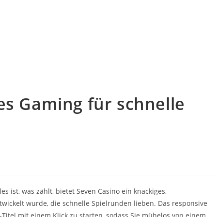
es Gaming für schnelle
es ist, was zählt, bietet Seven Casino ein knackiges,
ntwickelt wurde, die schnelle Spielrunden lieben. Das responsive
s-Titel mit einem Klick zu starten, sodass Sie mühelos von einem