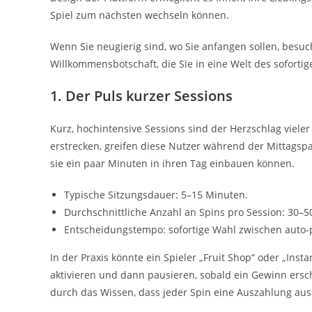
Spiel zum nächsten wechseln können.
Wenn Sie neugierig sind, wo Sie anfangen sollen, besu
Willkommensbotschaft, die Sie in eine Welt des sofortig
1. Der Puls kurzer Sessions
Kurz, hochintensive Sessions sind der Herzschlag viele
erstrecken, greifen diese Nutzer während der Mittagsp
sie ein paar Minuten in ihren Tag einbauen können.
Typische Sitzungsdauer: 5–15 Minuten.
Durchschnittliche Anzahl an Spins pro Session: 30–5
Entscheidungstempo: sofortige Wahl zwischen auto‑
In der Praxis könnte ein Spieler „Fruit Shop“ oder „Inst
aktivieren und dann pausieren, sobald ein Gewinn ersch
durch das Wissen, dass jeder Spin eine Auszahlung ausl