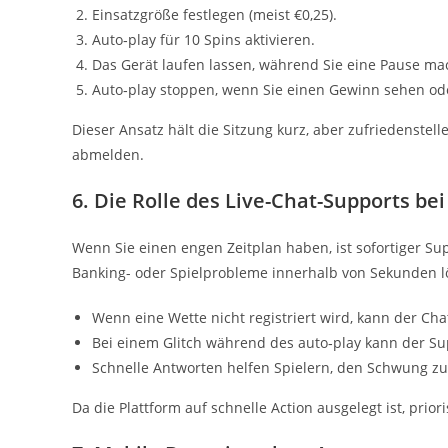
Einsatzgröße festlegen (meist €0,25).
Auto‑play für 10 Spins aktivieren.
Das Gerät laufen lassen, während Sie eine Pause m
Auto‑play stoppen, wenn Sie einen Gewinn sehen ode
Dieser Ansatz hält die Sitzung kurz, aber zufriedenstel
abmelden.
6. Die Rolle des Live-Chat-Supports be
Wenn Sie einen engen Zeitplan haben, ist sofortiger Sup
Banking- oder Spielprobleme innerhalb von Sekunden l
Wenn eine Wette nicht registriert wird, kann der Chat
Bei einem Glitch während des auto‑play kann der Su
Schnelle Antworten helfen Spielern, den Schwung zu
Da die Plattform auf schnelle Action ausgelegt ist, prio