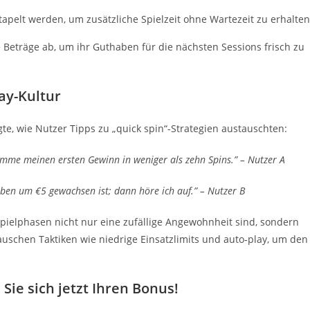
pelt werden, um zusätzliche Spielzeit ohne Wartezeit zu erhalten
 Beträge ab, um ihr Guthaben für die nächsten Sessions frisch zu
ay-Kultur
e, wie Nutzer Tipps zu „quick spin“-Strategien austauschten:
komme meinen ersten Gewinn in weniger als zehn Spins.” – Nutzer A
aben um €5 gewachsen ist; dann höre ich auf.” – Nutzer B
pielphasen nicht nur eine zufällige Angewohnheit sind, sondern
tauschen Taktiken wie niedrige Einsatzlimits und auto‑play, um den
Sie sich jetzt Ihren Bonus!