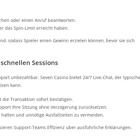
achen oder einen Anruf beantworten.
r das Spin-Limit erreicht haben.
lend, sodass Spieler einen Gewinn erzielen können, bevor sie sich
i schnellen Sessions
port unbezahlbar. Seven Casino bietet 24/7 Live-Chat, der typisch
ösen kann.
 die Transaktion sofort bestätigen.
pport Ihre Sitzung ohne Verzögerung zurücksetzen.
 halten und unnötige Ausfallzeiten zu vermeiden.
risieren Support-Teams Effizienz über ausführliche Erklärungen.