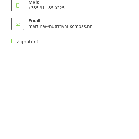
Mob:
+385 91 185 0225
Email:
Opens
martina@nutritivni-kompas.hr
in
your
Zapratite!
application