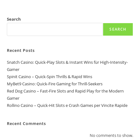
Search
SEARCH
Recent Posts
Snatch Casino: Quick‑Play Slots & Instant Wins für High‑Intensity-
Gamer
Spinit Casino – Quick‑Spin Thrills & Rapid Wins
MyBet9 Casino: Quick‑Fire Gaming for Thrill‑Seekers
Red Dog Casino – Fast‑Fire Slots and Rapid Play for the Modern
Gamer
Rollino Casino – Quick‑Hit Slots e Crash Games per Vincite Rapide
Recent Comments
No comments to show.