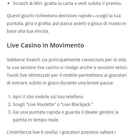
Scratch & Win: gratta la carta e vedi subito il premio.
Questi giochi richiedono decisioni rapide—scegli la tua
puntata, gira o gratta, poi passa avanti o gioca di nuovo in
base alla tua vincita.
Live Casino in Movimento
Sebbene Snatch sia principalmente conosciuto per le slot,
la sua sezione live casino si rivolge anche a sessioni veloci.
Tavoli live ottimizzati per il mobile permettono ai giocatori
di entrare subito in gioco durante una breve pausa.
Apri il sito mobile sul tuo telefono.
Scegli “Live Roulette” o “Live Blackjack.”
Fai una puntata rapida e guarda il dealer gestire la
partita in tempo reale.
L’interfaccia live è snella; i giocatori possono saltare i