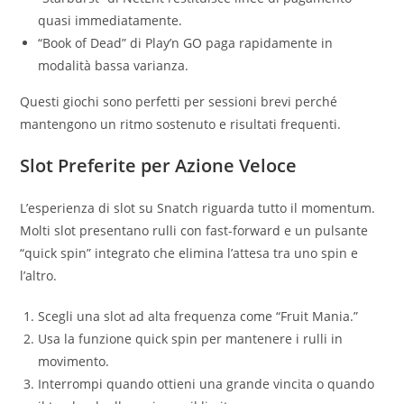
quasi immediatamente.
“Book of Dead” di Play’n GO paga rapidamente in
modalità bassa varianza.
Questi giochi sono perfetti per sessioni brevi perché
mantengono un ritmo sostenuto e risultati frequenti.
Slot Preferite per Azione Veloce
L’esperienza di slot su Snatch riguarda tutto il momentum.
Molti slot presentano rulli con fast-forward e un pulsante
“quick spin” integrato che elimina l’attesa tra uno spin e
l’altro.
Scegli una slot ad alta frequenza come “Fruit Mania.”
Usa la funzione quick spin per mantenere i rulli in
movimento.
Interrompi quando ottieni una grande vincita o quando