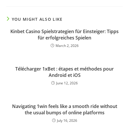
YOU MIGHT ALSO LIKE
Kinbet Casino Spielstrategien für Einsteiger: Tipps
für erfolgreiches Spielen
March 2, 2026
Télécharger 1xBet : étapes et méthodes pour
Android et iOS
June 12, 2026
Navigating 1win feels like a smooth ride without
the usual bumps of online platforms
July 16, 2026