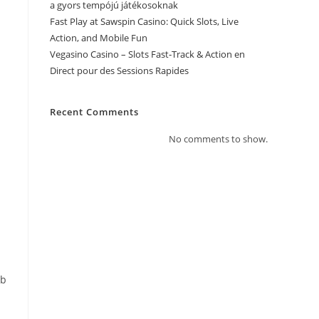
a gyors tempójú játékosoknak
Fast Play at Sawspin Casino: Quick Slots, Live
Action, and Mobile Fun
Vegasino Casino – Slots Fast‑Track & Action en
Direct pour des Sessions Rapides
Recent Comments
No comments to show.
Ob