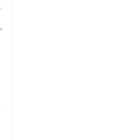
.
en
o
.