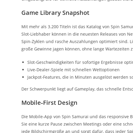
Game Library Snapshot
Mit mehr als 3.200 Titeln ist das Katalog von Spin Samur
Slot‑Liebhaber können in die neuesten Releases von NetE
Spin‑Zyklen und rasche Auszahlungen optimiert sind. Li
große Gewinne jagen können, ohne lange Wartezeiten 
Slot‑Geschwindigkeiten für sofortige Ergebnisse opti
Live‑Dealer‑Spiele mit schnellen Wettoptionen
Jackpot‑Features, die in Minuten ausgelöst werden s
Der Schwerpunkt liegt auf Gameplay, das schnelle Ents
Mobile‑First Design
Die Mobile‑App von Spin Samurai und das responsive Bro
Sie eine kurze Pause zwischen Meetings oder eine schne
jede Bildschirmgröße an und sorgt dafür, dass jeder Spin