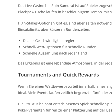
Das Live‑Casino bei Spin Samurai ist auf Spieler zuges
Blackjack‑Tische laufen in beschleunigtem Tempo, mit sc
High‑Stakes‑Optionen gibt es, sind aber selten notwend
Einsatzlimits, aber kürzeren Rundenzeiten.
Dealer‑Geschwindigkeitsregler
Schnell‑Wett‑Optionen für schnelle Runden
Schnelle Auszahlung nach jeder Hand
Das Ergebnis ist eine lebendige Atmosphäre, in der jed
Tournaments and Quick Rewards
Wenn Sie einen Wettbewerbsvorteil innerhalb eines en
ideal. Viele Events laufen zeitlich begrenzt—fünf ode
Die Struktur belohnt entschlossenes Spiel: schnelle Sp
Poker‑Varianten führen zu einer Platzierung auf der Bes