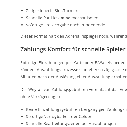
Zeitgesteuerte Slot‑Turniere
Schnelle Punktesammelmechanismen
Sofortige Preisvergabe nach Rundenende
Dieses Format hält den Adrenalinspiegel hoch, während 
Zahlungs‑Komfort für schnelle Spieler
Sofortige Einzahlungen per Karte oder E‑Wallets bedeute
können. Auszahlungsprozesse sind ebenso zügig—die mei
Minuten nach der Auslösung einer Auszahlung erhalten
Der Wegfall von Zahlungsgebühren vereinfacht das Erle
ohne Verzögerungen.
Keine Einzahlungsgebühren bei gängigen Zahlungs
Sofortige Verfügbarkeit der Gelder
Schnelle Bearbeitungszeiten bei Auszahlungen