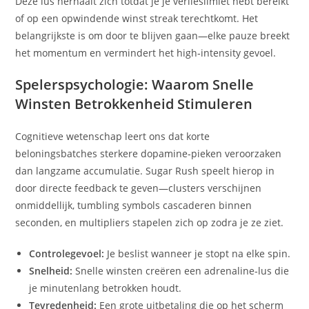
Deze lus herhaalt zich totdat je je verlieslimiet hebt bereikt
of op een opwindende winst streak terechtkomt. Het
belangrijkste is om door te blijven gaan—elke pauze breekt
het momentum en vermindert het high‑intensity gevoel.
Spelerspsychologie: Waarom Snelle
Winsten Betrokkenheid Stimuleren
Cognitieve wetenschap leert ons dat korte
beloningsbatches sterkere dopamine‑pieken veroorzaken
dan langzame accumulatie. Sugar Rush speelt hierop in
door directe feedback te geven—clusters verschijnen
onmiddellijk, tumbling symbols cascaderen binnen
seconden, en multipliers stapelen zich op zodra je ze ziet.
Controlegevoel:
Je beslist wanneer je stopt na elke spin.
Snelheid:
Snelle winsten creëren een adrenaline‑lus die
je minutenlang betrokken houdt.
Tevredenheid:
Een grote uitbetaling die op het scherm