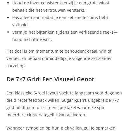
Houd de inzet consistent tenzij je een grote winst
behaalt die het vertrouwen versterkt.
Pas alleen aan nadat je een set snelle spins hebt
voltooid.
Vermijd het bijtanken tijdens een verliezende reeks—
houd het ritme vast.
Het doel is om momentum te behouden: draai, win of
verlies, en bepaal onmiddellijk je volgende zet zonder
aarzeling.
De 7×7 Grid: Een Visueel Genot
Een klassieke 5‑reel layout voelt te langzaam voor degenen
die directe feedback willen.
Sugar Rush
’s uitgebreide 7×7
grid biedt een full‑screen spektakel waar elke spin
meerdere clusters tegelijk kan activeren.
Wanneer symbolen op hun plek vallen, zul je opmerken: