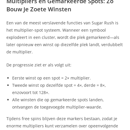
Multipliers en Gemarkeerde Spots: Zo
Bouw Je Zoete Winsten
Een van de meest verslavende functies van Sugar Rush is
het multiplier‑spot systeem. Wanneer een symbool
explodeert in een cluster, wordt die plek gemarkeerd—als
later opnieuw een winst op diezelfde plek landt, verdubbelt
de multiplier.
De progressie ziet er als volgt uit:
Eerste winst op een spot = 2× multiplier.
Tweede winst op dezelfde spot = 4×, derde = 8×,
enzovoort tot 128×.
Alle winsten die op gemarkeerde spots landen,
ontvangen de toegevoegde multiplier‑waarde.
Tijdens free spins blijven deze markers bestaan, zodat je
enorme multipliers kunt verzamelen over opeenvolgende