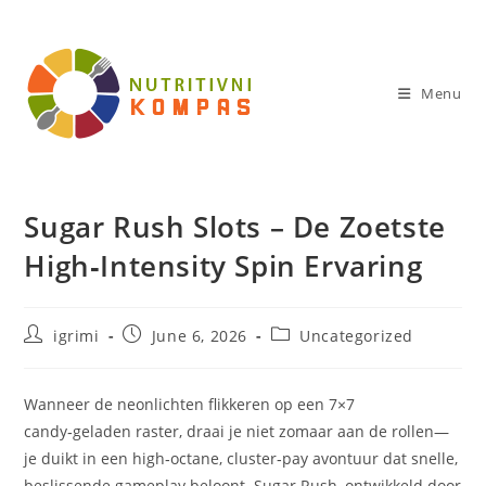
Skip
to
content
Menu
Sugar Rush Slots – De Zoetste
High‑Intensity Spin Ervaring
Post
Post
Post
igrimi
June 6, 2026
Uncategorized
author:
published:
category:
Wanneer de neonlichten flikkeren op een 7×7
candy‑geladen raster, draai je niet zomaar aan de rollen—
je duikt in een high‑octane, cluster‑pay avontuur dat snelle,
beslissende gameplay beloont. Sugar Rush, ontwikkeld door