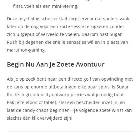
flitst, voelt als een mini‑viering.
Deze psychologische cocktail zorgt ervoor dat spelers vaak
later op de dag voor een korte sessie terugkeren zonder
zich uitgeput of verveeld te voelen. Daarom past Sugar
Rush bij degenen die snelle sensaties willen in plaats van
marathon‑gaming.
Begin Nu Aan Je Zoete Avontuur
Als je op zoek bent naar een directe golf van opwinding met
de kans op enorme uitbetalingen elke paar spins, is Sugar
Rush’s high‑intensity ontwerp precies wat je nodig hebt.
Pak je telefoon of tablet, stel een bescheiden inzet in, en
laat de candy chaos beginnen—je volgende zoete winst kan
slechts één klik verwijderd zijn!