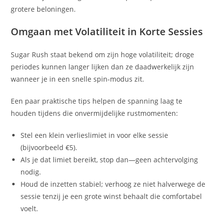
grotere beloningen.
Omgaan met Volatiliteit in Korte Sessies
Sugar Rush staat bekend om zijn hoge volatiliteit; droge
periodes kunnen langer lijken dan ze daadwerkelijk zijn
wanneer je in een snelle spin‑modus zit.
Een paar praktische tips helpen de spanning laag te
houden tijdens die onvermijdelijke rustmomenten:
Stel een klein verlieslimiet in voor elke sessie
(bijvoorbeeld €5).
Als je dat limiet bereikt, stop dan—geen achtervolging
nodig.
Houd de inzetten stabiel; verhoog ze niet halverwege de
sessie tenzij je een grote winst behaalt die comfortabel
voelt.