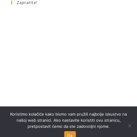
Zapratite!
application
Koristimo kolačiće kako bismo vam pružili najbolje iskustvo na
našoj web stranici. Ako nastavite koristiti ovu stranicu,
pretpostavit ćemo da ste zadovoljni njome.
Ok