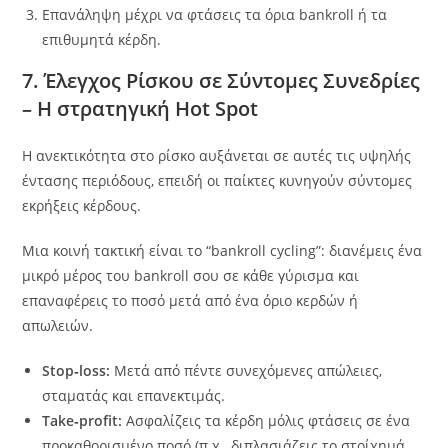
Επανάληψη μέχρι να φτάσεις τα όρια bankroll ή τα
επιθυμητά κέρδη.
7. Έλεγχος Ρίσκου σε Σύντομες Συνεδρίες
– Η στρατηγική Hot Spot
Η ανεκτικότητα στο ρίσκο αυξάνεται σε αυτές τις υψηλής
έντασης περιόδους, επειδή οι παίκτες κυνηγούν σύντομες
εκρήξεις κέρδους.
Μια κοινή τακτική είναι το “bankroll cycling”: διανέμεις ένα
μικρό μέρος του bankroll σου σε κάθε γύρισμα και
επαναφέρεις το ποσό μετά από ένα όριο κερδών ή
απωλειών.
Stop‑loss:
Μετά από πέντε συνεχόμενες απώλειες,
σταματάς και επανεκτιμάς.
Take‑profit:
Ασφαλίζεις τα κέρδη μόλις φτάσεις σε ένα
προκαθορισμένο ποσό (π.χ., διπλασιάζεις το στοίχημά