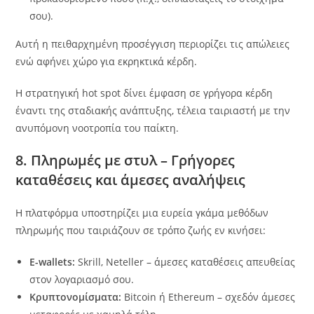
σου).
Αυτή η πειθαρχημένη προσέγγιση περιορίζει τις απώλειες
ενώ αφήνει χώρο για εκρηκτικά κέρδη.
Η στρατηγική hot spot δίνει έμφαση σε γρήγορα κέρδη
έναντι της σταδιακής ανάπτυξης, τέλεια ταιριαστή με την
ανυπόμονη νοοτροπία του παίκτη.
8. Πληρωμές με στυλ – Γρήγορες
καταθέσεις και άμεσες αναλήψεις
Η πλατφόρμα υποστηρίζει μια ευρεία γκάμα μεθόδων
πληρωμής που ταιριάζουν σε τρόπο ζωής εν κινήσει:
E-wallets:
Skrill, Neteller – άμεσες καταθέσεις απευθείας
στον λογαριασμό σου.
Κρυπτονομίσματα:
Bitcoin ή Ethereum – σχεδόν άμεσες