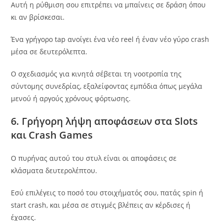
Αυτή η ρύθμιση σου επιτρέπει να μπαίνεις σε δράση όπου
κι αν βρίσκεσαι.
Ένα γρήγορο tap ανοίγει ένα νέο reel ή έναν νέο γύρο crash
μέσα σε δευτερόλεπτα.
Ο σχεδιασμός για κινητά σέβεται τη νοοτροπία της
σύντομης συνεδρίας, εξαλείφοντας εμπόδια όπως μεγάλα
μενού ή αργούς χρόνους φόρτωσης.
6. Γρήγορη λήψη αποφάσεων στα Slots
και Crash Games
Ο πυρήνας αυτού του στυλ είναι οι αποφάσεις σε
κλάσματα δευτερολέπτου.
Εσύ επιλέγεις το ποσό του στοιχήματός σου, πατάς spin ή
start crash, και μέσα σε στιγμές βλέπεις αν κέρδισες ή
έχασες.