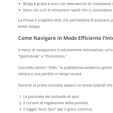
Bingo e gratta e vinci con meccaniche di rivelazione 
Keno con cicli di estrazione rapidi che si concludono
La chiave è scegliere titoli che permettano di piazzare u
breve tempo.
Come Navigare in Modo Efficiente l’Int
Il menu di navigazione è volutamente minimalista: un’ic
“Sportsbook,” e “Promotions.”
Una volta dentro “Slots,” la piattaforma evidenzia gioch
vittoria o una perdita in tempi record.
Durante la prima sessione appare un breve tutorial che 
La posizione del pulsante di spin.
Il cursore di regolazione della puntata.
Il toggle “Auto Spin” per il gioco continuo.