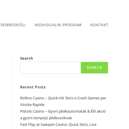
DOBRODOŠLI
INDIVIDUALNI PROGRAM
KONTAKT
Search
SEARCH
Recent Posts
Rollino Casino – Quick‑Hit Slots e Crash Games per
Vincite Rapide
Pistolo Casino – Gyors játékautomaták & Élő akció
a gyors tempójú játékosoknak
Fast Play at Sawspin Casino: Quick Slots, Live