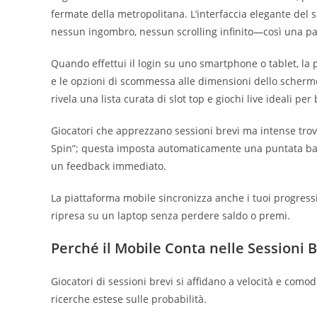
fermate della metropolitana. L’interfaccia elegante del s
nessun ingombro, nessun scrolling infinito—così una par
Quando effettui il login su uno smartphone o tablet, la p
e le opzioni di scommessa alle dimensioni dello schermo
rivela una lista curata di slot top e giochi live ideali per
Giocatori che apprezzano sessioni brevi ma intense tro
Spin”; questa imposta automaticamente una puntata bass
un feedback immediato.
La piattaforma mobile sincronizza anche i tuoi progressi
ripresa su un laptop senza perdere saldo o premi.
Perché il Mobile Conta nelle Sessioni B
Giocatori di sessioni brevi si affidano a velocità e co
ricerche estese sulle probabilità.