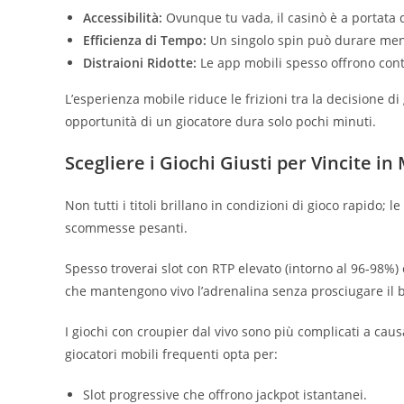
Accessibilità:
Ovunque tu vada, il casinò è a portata d
Efficienza di Tempo:
Un singolo spin può durare meno
Distraioni Ridotte:
Le app mobili spesso offrono contr
L’esperienza mobile riduce le frizioni tra la decisione di
opportunità di un giocatore dura solo pochi minuti.
Scegliere i Giochi Giusti per Vincite i
Non tutti i titoli brillano in condizioni di gioco rapido; 
scommesse pesanti.
Spesso troverai slot con RTP elevato (intorno al 96‑98%) 
che mantengono vivo l’adrenalina senza prosciugare il b
I giochi con croupier dal vivo sono più complicati a causa
giocatori mobili frequenti opta per:
Slot progressive che offrono jackpot istantanei.