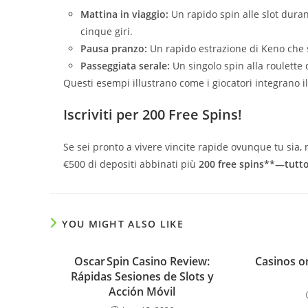
Mattina in viaggio:
Un rapido spin alle slot dura
cinque giri.
Pausa pranzo:
Un rapido estrazione di Keno che 
Passeggiata serale:
Un singolo spin alla roulette
Questi esempi illustrano come i giocatori integrano i
Iscriviti per 200 Free Spins!
Se sei pronto a vivere vincite rapide ovunque tu sia, r
€500 di depositi abbinati più
200 free spins**—tutto
YOU MIGHT ALSO LIKE
Oscar Spin Casino Review:
Casinos o
Rápidas Sesiones de Slots y
Acción Móvil