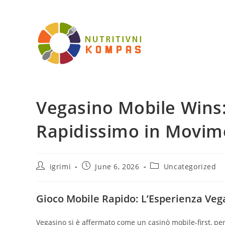
Skip
to
content
Vegasino Mobile Wins:
Rapidissimo in Movim
Post
Post
Post
igrimi
June 6, 2026
Uncategorized
author:
published:
category:
Gioco Mobile Rapido: L’Esperienza Veg
Vegasino si è affermato come un casinò mobile‑first, per