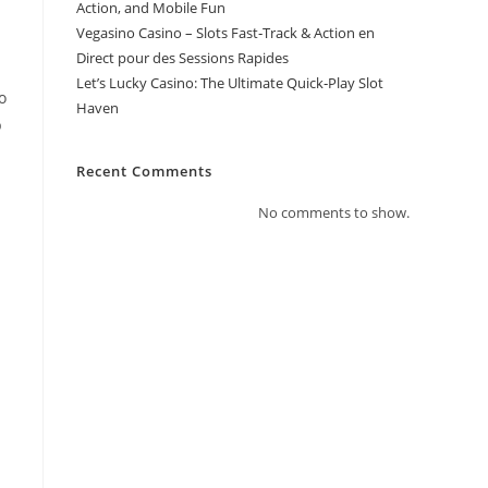
Action, and Mobile Fun
Vegasino Casino – Slots Fast‑Track & Action en
Direct pour des Sessions Rapides
Let’s Lucky Casino: The Ultimate Quick‑Play Slot
o
Haven
p
Recent Comments
No comments to show.