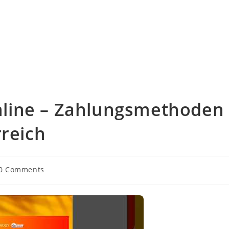
line – Zahlungsmethoden
rreich
0 Comments
ments: