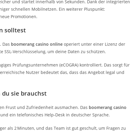
peicher und startet innerhalb von Sekunden. Dank der integrierten
eniger schnellen Mobilnetzen. Ein weiterer Pluspunkt:
 neue Promotionen.
n solltest
t. Das
boomerang casino online
operiert unter einer Lizenz der
e SSL‑Verschlüsselung, um deine Daten zu schützen.
ngiges Prüfungsunternehmen (eCOGRA) kontrolliert. Das sorgt für
terreichische Nutzer bedeutet das, dass das Angebot legal und
 du sie brauchst
hen Frust und Zufriedenheit ausmachen. Das
boomerang casino
 und ein telefonisches Help‑Desk in deutscher Sprache.
iger als 2 Minuten, und das Team ist gut geschult, um Fragen zu