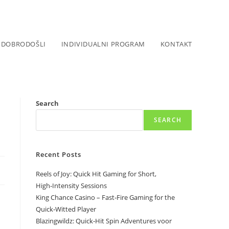
DOBRODOŠLI
INDIVIDUALNI PROGRAM
KONTAKT
Search
SEARCH
Recent Posts
Reels of Joy: Quick Hit Gaming for Short,
High‑Intensity Sessions
King Chance Casino – Fast‑Fire Gaming for the
Quick‑Witted Player
Blazingwildz: Quick‑Hit Spin Adventures voor