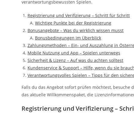
verantwortungsbewussten Spielen.
Registrierung und Verifizierung – Schritt für Schritt
Wichtige Punkte bei der Registrierung
Bonusangebote – Was du wirklich wissen musst
Bonusbedingungen im Überblick
Zahlungsmethoden – Ein‑ und Auszahlung in Österr
Mobile Nutzung und App – Spielen unterwegs
Sicherheit & Lizenz – Auf was du achten solltest
Kundenservice & Support – Hilfe, wenn du sie brauc
Verantwortungsvolles Spielen – Tipps für den siche
Falls du das Angebot sofort prüfen möchtest, besuche das
das aktuelle Willkommenspaket, die Lizenzinformationen 
Registrierung und Verifizierung – Schrit