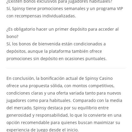
¿Existen bonos exclusivos para jugadores habituales?
Sí, Spinsy tiene promociones semanales y un programa VIP
con recompensas individualizadas.
¿Es obligatorio hacer un primer depósito para acceder al
bono?
Sí, los bonos de bienvenida están condicionados a
depósitos, aunque la plataforma también ofrece
promociones sin depósito en ocasiones puntuales.
En conclusión, la bonificación actual de Spinsy Casino
ofrece una propuesta sólida, con montos competitivos,
condiciones claras y una oferta variada tanto para nuevos
jugadores como para habituales. Comparado con la media
del mercado, Spinsy destaca por su equilibrio entre
generosidad y responsabilidad, lo que lo convierte en una
opción recomendable para quienes buscan maximizar su
experiencia de juego desde el inicio.