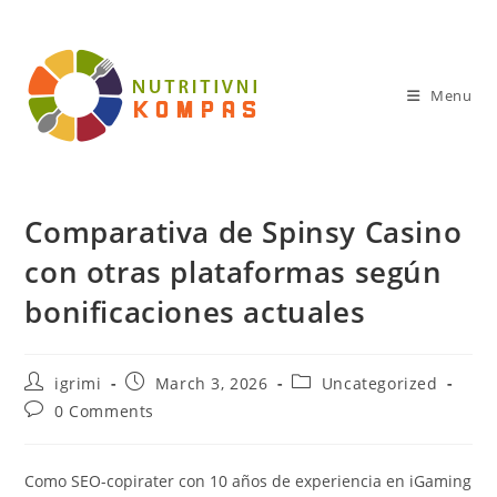
Skip
to
content
Menu
Comparativa de Spinsy Casino
con otras plataformas según
bonificaciones actuales
Post
Post
Post
igrimi
March 3, 2026
Uncategorized
author:
published:
category:
Post
0 Comments
comments:
Como SEO-copirater con 10 años de experiencia en iGaming