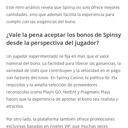
Este mini-análisis revela que Spinsy no solo ofrece mejores
cantidades, sino que además facilita la experiencia para
cumplir con las exigencias del bono.
¿Vale la pena aceptar los bonos de Spinsy
desde la perspectiva del jugador?
Un jugador experimentado se fija en más que el valor
nominal del bono. La facilidad para liberar las ganancias, la
variedad de slots que contribuyen y la velocidad en el pago
son factores decisivos. En Spinsy Casino, la política de 35x
requisitos y la amplia selección de proveedores
reconocidos (como Play’n GO, NetEnt y Pragmatic Play)
hacen que la experiencia de apostar el bono sea realista y
atractiva.
Por otro lado, la plataforma también ofrece promociones
exclusivas basadas en niveles VIP, que muchas veces