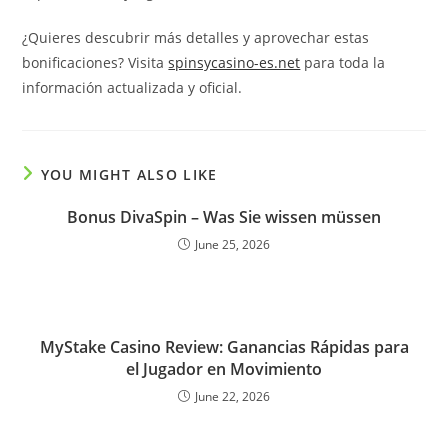
¿Quieres descubrir más detalles y aprovechar estas
bonificaciones? Visita
spinsycasino-es.net
para toda la
información actualizada y oficial.
YOU MIGHT ALSO LIKE
Bonus DivaSpin – Was Sie wissen müssen
June 25, 2026
MyStake Casino Review: Ganancias Rápidas para
el Jugador en Movimiento
June 22, 2026