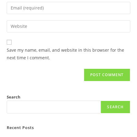
name
Enter
or
your
username
email
Enter
to
address
your
comment
to
website
comment
URL
Save my name, email, and website in this browser for the
(optional)
next time I comment.
Search
SEARCH
Recent Posts