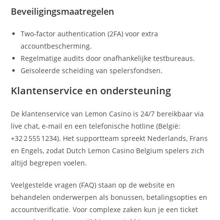
Beveiligingsmaatregelen
Two‑factor authentication (2FA) voor extra
accountbescherming.
Regelmatige audits door onafhankelijke testbureaus.
Geïsoleerde scheiding van spelersfondsen.
Klantenservice en ondersteuning
De klantenservice van Lemon Casino is 24/7 bereikbaar via
live chat, e‑mail en een telefonische hotline (België:
+32 2 555 1234). Het supportteam spreekt Nederlands, Frans
en Engels, zodat Dutch Lemon Casino Belgium spelers zich
altijd begrepen voelen.
Veelgestelde vragen (FAQ) staan op de website en
behandelen onderwerpen als bonussen, betalingsopties en
accountverificatie. Voor complexe zaken kun je een ticket