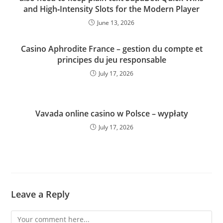
and High‑Intensity Slots for the Modern Player
June 13, 2026
Casino Aphrodite France – gestion du compte et
principes du jeu responsable
July 17, 2026
Vavada online casino w Polsce – wypłaty
July 17, 2026
Leave a Reply
Comment