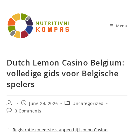
Skip
to
content
Menu
Dutch Lemon Casino Belgium:
volledige gids voor Belgische
spelers
Post
Post
Post
June 24, 2026
Uncategorized
author:
published:
category:
Post
0 Comments
comments:
Registratie en eerste stappen bij Lemon Casino