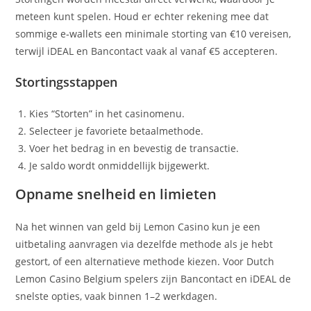
meteen kunt spelen. Houd er echter rekening mee dat
sommige e‑wallets een minimale storting van €10 vereisen,
terwijl iDEAL en Bancontact vaak al vanaf €5 accepteren.
Stortingsstappen
Kies “Storten” in het casinomenu.
Selecteer je favoriete betaalmethode.
Voer het bedrag in en bevestig de transactie.
Je saldo wordt onmiddellijk bijgewerkt.
Opname snelheid en limieten
Na het winnen van geld bij Lemon Casino kun je een
uitbetaling aanvragen via dezelfde methode als je hebt
gestort, of een alternatieve methode kiezen. Voor Dutch
Lemon Casino Belgium spelers zijn Bancontact en iDEAL de
snelste opties, vaak binnen 1–2 werkdagen.