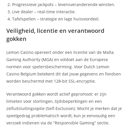
Progressieve jackpots – levensveranderende winsten.
Live dealer – real‑time interactie.
Tafelspellen – strategie en lage huisvoordeel.
Veiligheid, licentie en verantwoord
gokken
Lemon Casino opereert onder een licentie van de Malta
Gaming Authority (MGA) en voldoet aan de Europese
normen voor spelersbescherming. Voor Dutch Lemon
Casino Belgium betekent dit dat jouw gegevens en fondsen
worden beschermd met 128‑bit SSL‑encryptie.
Verantwoord gokken wordt actief gepromoot: er zijn
limieten voor stortingen, tijdsbeperkingen en een
zelfuitsluitingsoptie (Self‑Exclusion). Mocht je merken dat je
speelgedrag problematisch wordt, kun je eenvoudig een
verzoek indienen via de “Responsible Gaming” sectie.