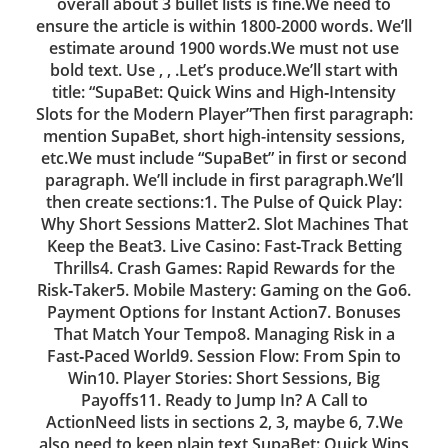
overall about 3 bullet lists is fine.We need to
ensure the article is within 1800-2000 words. We’ll
estimate around 1900 words.We must not use
bold text. Use , , .Let’s produce.We’ll start with
title: “SupaBet: Quick Wins and High‑Intensity
Slots for the Modern Player”Then first paragraph:
mention SupaBet, short high-intensity sessions,
etc.We must include “SupaBet” in first or second
paragraph. We’ll include in first paragraph.We’ll
then create sections:1. The Pulse of Quick Play:
Why Short Sessions Matter2. Slot Machines That
Keep the Beat3. Live Casino: Fast‑Track Betting
Thrills4. Crash Games: Rapid Rewards for the
Risk‑Taker5. Mobile Mastery: Gaming on the Go6.
Payment Options for Instant Action7. Bonuses
That Match Your Tempo8. Managing Risk in a
Fast‑Paced World9. Session Flow: From Spin to
Win10. Player Stories: Short Sessions, Big
Payoffs11. Ready to Jump In? A Call to
ActionNeed lists in sections 2, 3, maybe 6, 7.We
also need to keep plain text SupaBet: Quick Wins