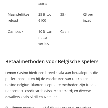
spins
Maandelijkse
25 % tot
35×
€3 per
reload
€100
inzet
Cashback
10 % van
Geen
—
netto
verlies
Betaalmethoden voor Belgische spelers
Lemon Casino biedt een breed scala aan betaalopties die
perfect aansluiten bij de voorkeuren van Dutch Lemon
Casino Belgium klanten. Populaire methoden zijn iDEAL,
Bancontact, creditcards (Visa, Mastercard) en diverse
e‑wallets zoals Skrill en Neteller.
Stortingen worden meestal direct verwerkt, waardoor je