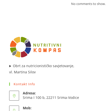
No comments to show.
Obrt za nutricionističko savjetovanje,
vl. Martina Silov
Kontakt Info
Adresa:
Srima I 100 b, 22211 Srima-Vodice
Mob: