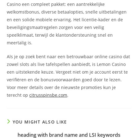
Casino een compleet pakket: een aantrekkelijke
welkomstbonus, diverse betaalopties, snelle uitbetalingen
en een solide mobiele ervaring. Het licentie‑kader en de
beveiligingsmaatregelen zorgen voor een veilig
speelklimaat, terwijl de klantondersteuning snel en
meertalig is.
Als je op zoek bent naar een betrouwbaar online casino dat
zowel slots als live tafelspellen aanbiedt, is Lemon Casino
een uitstekende keuze. Vergeet niet om je account eerst te
verifiëren en de bonusvoorwaarden goed door te lezen.
Voor meer details over de nieuwste promoties kun je
terecht op
citrusspinsbe.com
.
YOU MIGHT ALSO LIKE
heading with brand name and LSI keywords