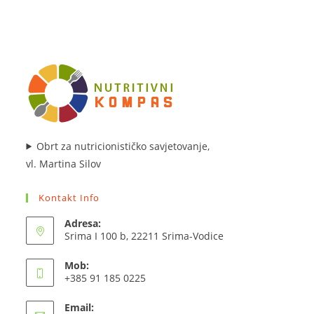
Obrt za nutricionističko savjetovanje,
vl. Martina Silov
Kontakt Info
Adresa:
Srima I 100 b, 22211 Srima-Vodice
Mob:
+385 91 185 0225
Email: