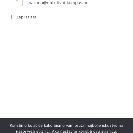
Opens
martina@nutritivni-kompas.hr
in
your
Zapratite!
application
Koristimo kolačiće kako bismo vam pružili najbolje iskustvo na
našoj web stranici. Ako nastavite koristiti ovu stranicu,