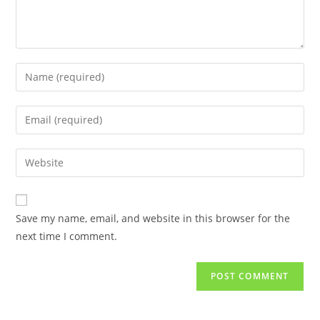
Enter
your
name
Enter
or
your
username
email
Enter
to
address
your
comment
to
website
comment
URL
Save my name, email, and website in this browser for the
(optional)
next time I comment.