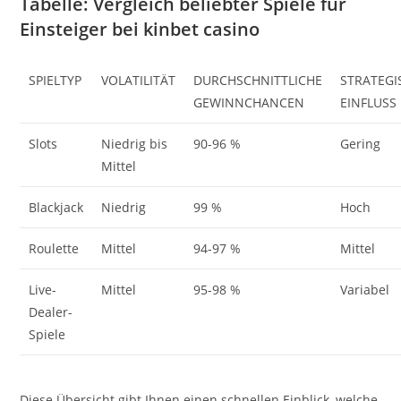
Tabelle: Vergleich beliebter Spiele für
Einsteiger bei kinbet casino
SPIELTYP
VOLATILITÄT
DURCHSCHNITTLICHE
STRATEGI
GEWINNCHANCEN
EINFLUSS
Slots
Niedrig bis
90-96 %
Gering
Mittel
Blackjack
Niedrig
99 %
Hoch
Roulette
Mittel
94-97 %
Mittel
Live-
Mittel
95-98 %
Variabel
Dealer-
Spiele
Diese Übersicht gibt Ihnen einen schnellen Einblick, welche