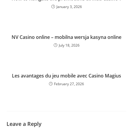
January 3, 2026
NV Casino online – mobilna wersja kasyna online
July 18, 2026
Les avantages du jeu mobile avec Casino Magius
February 27, 2026
Leave a Reply