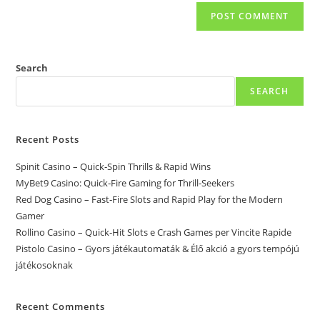
Search
SEARCH
Recent Posts
Spinit Casino – Quick‑Spin Thrills & Rapid Wins
MyBet9 Casino: Quick‑Fire Gaming for Thrill‑Seekers
Red Dog Casino – Fast‑Fire Slots and Rapid Play for the Modern
Gamer
Rollino Casino – Quick‑Hit Slots e Crash Games per Vincite Rapide
Pistolo Casino – Gyors játékautomaták & Élő akció a gyors tempójú
játékosoknak
Recent Comments