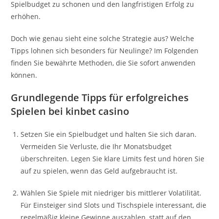
Spielbudget zu schonen und den langfristigen Erfolg zu
erhöhen.
Doch wie genau sieht eine solche Strategie aus? Welche
Tipps lohnen sich besonders für Neulinge? Im Folgenden
finden Sie bewährte Methoden, die Sie sofort anwenden
können.
Grundlegende Tipps für erfolgreiches
Spielen bei kinbet casino
Setzen Sie ein Spielbudget und halten Sie sich daran.
Vermeiden Sie Verluste, die Ihr Monatsbudget
überschreiten. Legen Sie klare Limits fest und hören Sie
auf zu spielen, wenn das Geld aufgebraucht ist.
Wählen Sie Spiele mit niedriger bis mittlerer Volatilität.
Für Einsteiger sind Slots und Tischspiele interessant, die
regelmäßig kleine Gewinne auszahlen, statt auf den