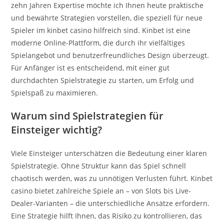
zehn Jahren Expertise möchte ich Ihnen heute praktische
und bewährte Strategien vorstellen, die speziell für neue
Spieler im kinbet casino hilfreich sind. Kinbet ist eine
moderne Online-Plattform, die durch ihr vielfältiges
Spielangebot und benutzerfreundliches Design überzeugt.
Für Anfänger ist es entscheidend, mit einer gut
durchdachten Spielstrategie zu starten, um Erfolg und
Spielspaß zu maximieren.
Warum sind Spielstrategien für
Einsteiger wichtig?
Viele Einsteiger unterschätzen die Bedeutung einer klaren
Spielstrategie. Ohne Struktur kann das Spiel schnell
chaotisch werden, was zu unnötigen Verlusten führt. Kinbet
casino bietet zahlreiche Spiele an – von Slots bis Live-
Dealer-Varianten – die unterschiedliche Ansätze erfordern.
Eine Strategie hilft Ihnen, das Risiko zu kontrollieren, das