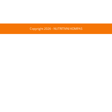
Copyright 2026 - NUTRITIVNI KOMPAS