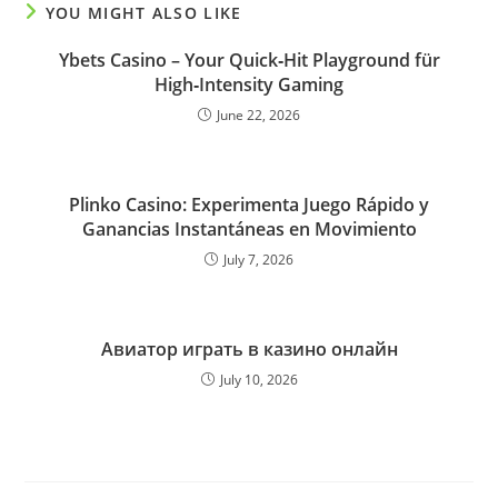
YOU MIGHT ALSO LIKE
Ybets Casino – Your Quick‑Hit Playground für
High‑Intensity Gaming
June 22, 2026
Plinko Casino: Experimenta Juego Rápido y
Ganancias Instantáneas en Movimiento
July 7, 2026
Авиатор играть в казино онлайн
July 10, 2026