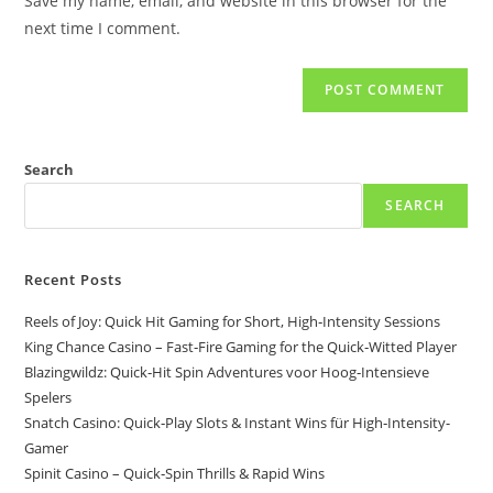
Save my name, email, and website in this browser for the
(optional)
next time I comment.
Search
SEARCH
Recent Posts
Reels of Joy: Quick Hit Gaming for Short, High‑Intensity Sessions
King Chance Casino – Fast‑Fire Gaming for the Quick‑Witted Player
Blazingwildz: Quick‑Hit Spin Adventures voor Hoog‑Intensieve
Spelers
Snatch Casino: Quick‑Play Slots & Instant Wins für High‑Intensity-
Gamer
Spinit Casino – Quick‑Spin Thrills & Rapid Wins