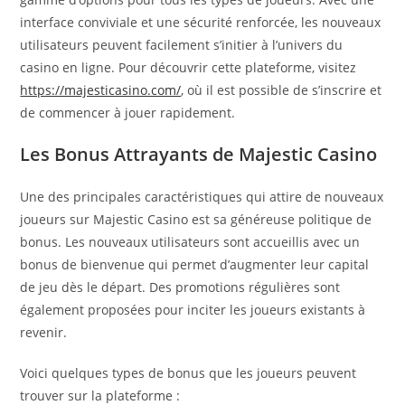
interface conviviale et une sécurité renforcée, les nouveaux
utilisateurs peuvent facilement s’initier à l’univers du
casino en ligne. Pour découvrir cette plateforme, visitez
https://majesticasino.com/
, où il est possible de s’inscrire et
de commencer à jouer rapidement.
Les Bonus Attrayants de Majestic Casino
Une des principales caractéristiques qui attire de nouveaux
joueurs sur Majestic Casino est sa généreuse politique de
bonus. Les nouveaux utilisateurs sont accueillis avec un
bonus de bienvenue qui permet d’augmenter leur capital
de jeu dès le départ. Des promotions régulières sont
également proposées pour inciter les joueurs existants à
revenir.
Voici quelques types de bonus que les joueurs peuvent
trouver sur la plateforme :