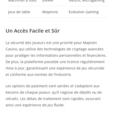
Machines à sous
Élevée
NetEnt, Microgaming
Jeux de table
Moyenne
Evolution Gaming
Un Accès Facile et Sûr
La sécurité des joueurs est une priorité pour Majestic
Casino, qui utilise des technologies de cryptage avancées
pour protéger les informations personnelles et financières.
De plus, la plateforme possède une licence régulièrement
mise à jour, garantissant une expérience de jeu sécurisée
et conforme aux normes de l’industrie.
Les options de paiement sont variées et s’adaptent aux
besoins de chaque joueur, qu’il s’agisse de dépôts ou de
retraits. Les délais de traitement sont rapides, assurant
ainsi une expérience de jeu fluide.