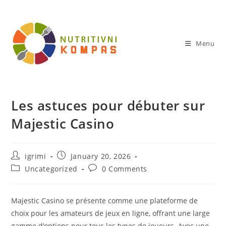
Skip
to
content
Menu
Les astuces pour débuter sur
Majestic Casino
Post
Post
igrimi
January 20, 2026
author:
published:
Post
Post
Uncategorized
0 Comments
category:
comments:
Majestic Casino se présente comme une plateforme de
choix pour les amateurs de jeux en ligne, offrant une large
gamme d’options pour tous les types de joueurs. Avec une