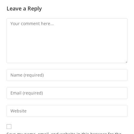
Leave a Reply
Comment
Enter
your
name
Enter
or
your
username
email
Enter
to
address
your
comment
to
website
comment
URL