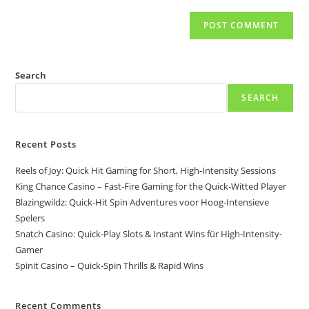
Search
SEARCH
Recent Posts
Reels of Joy: Quick Hit Gaming for Short, High‑Intensity Sessions
King Chance Casino – Fast‑Fire Gaming for the Quick‑Witted Player
Blazingwildz: Quick‑Hit Spin Adventures voor Hoog‑Intensieve
Spelers
Snatch Casino: Quick‑Play Slots & Instant Wins für High‑Intensity-
Gamer
Spinit Casino – Quick‑Spin Thrills & Rapid Wins
Recent Comments