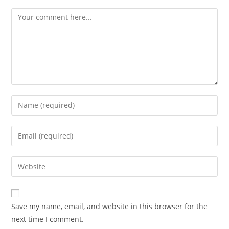
Comment
Enter
your
name
Enter
or
your
username
email
Enter
to
address
your
comment
to
website
comment
URL
Save my name, email, and website in this browser for the
(optional)
next time I comment.