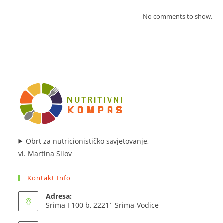
No comments to show.
Obrt za nutricionističko savjetovanje,
vl. Martina Silov
Kontakt Info
Adresa:
Srima I 100 b, 22211 Srima-Vodice