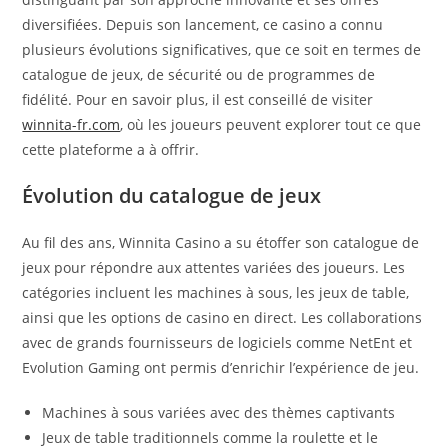
diversifiées. Depuis son lancement, ce casino a connu
plusieurs évolutions significatives, que ce soit en termes de
catalogue de jeux, de sécurité ou de programmes de
fidélité. Pour en savoir plus, il est conseillé de visiter
winnita-fr.com
, où les joueurs peuvent explorer tout ce que
cette plateforme a à offrir.
Évolution du catalogue de jeux
Au fil des ans, Winnita Casino a su étoffer son catalogue de
jeux pour répondre aux attentes variées des joueurs. Les
catégories incluent les machines à sous, les jeux de table,
ainsi que les options de casino en direct. Les collaborations
avec de grands fournisseurs de logiciels comme NetEnt et
Evolution Gaming ont permis d’enrichir l’expérience de jeu.
Machines à sous variées avec des thèmes captivants
Jeux de table traditionnels comme la roulette et le