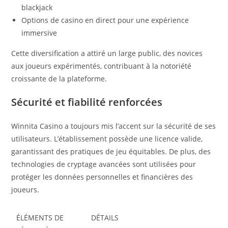
blackjack
Options de casino en direct pour une expérience
immersive
Cette diversification a attiré un large public, des novices
aux joueurs expérimentés, contribuant à la notoriété
croissante de la plateforme.
Sécurité et fiabilité renforcées
Winnita Casino a toujours mis l’accent sur la sécurité de ses
utilisateurs. L’établissement possède une licence valide,
garantissant des pratiques de jeu équitables. De plus, des
technologies de cryptage avancées sont utilisées pour
protéger les données personnelles et financières des
joueurs.
ÉLÉMENTS DE
DÉTAILS