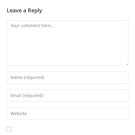
Leave a Reply
Comment
Enter
your
name
Enter
or
your
username
email
Enter
to
address
your
comment
to
website
comment
URL