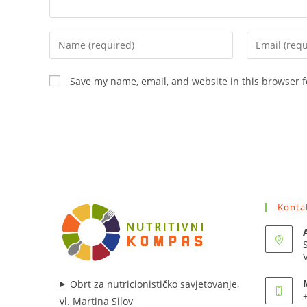
Enter
Enter
your
your
name
email
Save my name, email, and website in this browser f
or
address
username
to
to
comment
comment
Konta
Obrt za nutricionističko savjetovanje,
vl. Martina Silov