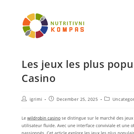
Skip
to
content
Les jeux les plus popu
Casino
Post
Post
Post
igrimi
December 25, 2025
Uncatego
author:
published:
category:
Le
wildrobin casino
se distingue sur le marché des jeux
utilisateur fluide. Avec une interface conviviale et une off
passionnés. Cet article explore les jeux les plus popula