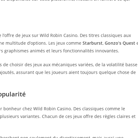
l’offre de jeux sur Wild Robin Casino. Des titres classiques aux
ne multitude d’options. Les jeux comme
Starburst
,
Gonzo’s Quest
e
s graphismes animés et leurs fonctionnalités innovantes.
 de choisir des jeux aux mécaniques variées, de la volatilité basse
ajoutés, assurant que les joueurs aient toujours quelque chose de
opularité
ur bonheur chez Wild Robin Casino. Des classiques comme le
lusieurs variantes. Chacun de ces jeux offre des règles claires et
recherchent non seulement du divertissement, mais aussi une