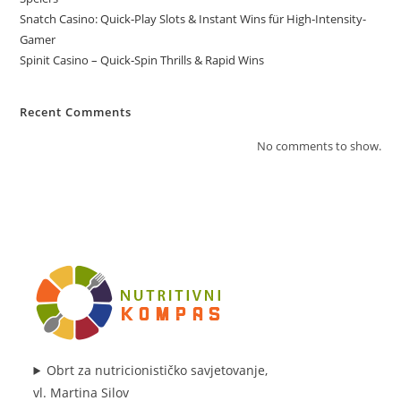
Snatch Casino: Quick‑Play Slots & Instant Wins für High‑Intensity-
Gamer
Spinit Casino – Quick‑Spin Thrills & Rapid Wins
Recent Comments
No comments to show.
Obrt za nutricionističko savjetovanje,
vl. Martina Silov