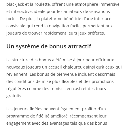
blackjack et la roulette, offrent une atmosphère immersive
et interactive, idéale pour les amateurs de sensations
fortes. De plus, la plateforme bénéficie d’une interface
conviviale qui rend la navigation facile, permettant aux
joueurs de trouver rapidement leurs jeux préférés.
Un système de bonus attractif
La structure des bonus a été mise à jour pour offrir aux
nouveaux joueurs un accueil chaleureux ainsi qu’à ceux qui
reviennent. Les bonus de bienvenue incluent désormais
des conditions de mise plus flexibles et des promotions
régulières comme des remises en cash et des tours
gratuits.
Les joueurs fidèles peuvent également profiter d’un
programme de fidélité amélioré, récompensant leur
engagement avec des avantages tels que des bonus