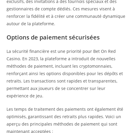
exclusifs, des invitations à des tournois spéciaux et des
gestionnaires de compte dédiés. Ces mesures visent à
renforcer la fidélité et à créer une communauté dynamique
autour de la plateforme.
Options de paiement sécurisées
La sécurité financière est une priorité pour Bet On Red
Casino. En 2023, la plateforme a introduit de nouvelles
méthodes de paiement, incluant les cryptomonnaies,
renforçant ainsi les options disponibles pour les dépôts et
retraits. Les transactions sont rapides et transparentes,
permettant aux joueurs de se concentrer sur leur
expérience de jeu.
Les temps de traitement des paiements ont également été
optimisés, garantissant des retraits plus rapides. Voici un
aperçu des principales méthodes de paiement qui sont
maintenant acceptées :