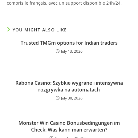
compris le français, avec un support disponible 24h/24.
YOU MIGHT ALSO LIKE
Trusted TMGm options for Indian traders
July 13, 2026
Rabona Casino: Szybkie wygrane i intensywna
rozgrywka na automatach
July 30, 2026
Monster Win Casino Bonusbedingungen im
Check: Was kann man erwarten?