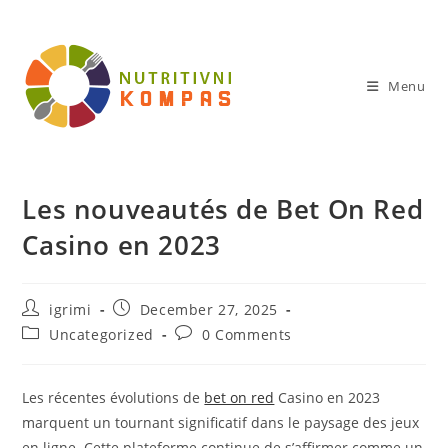
Skip
to
content
Menu
Les nouveautés de Bet On Red
Casino en 2023
Post
Post
igrimi
December 27, 2025
author:
published:
Post
Post
Uncategorized
0 Comments
category:
comments:
Les récentes évolutions de
bet on red
Casino en 2023
marquent un tournant significatif dans le paysage des jeux
en ligne. Cette plateforme continue de s’affirmer comme un