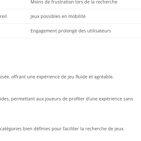
Moins de frustration lors de la recherche
reil
Jeux possibles en mobilité
Engagement prolongé des utilisateurs
sée, offrant une expérience de jeu fluide et agréable.
des, permettant aux joueurs de profiter d’une expérience sans
 catégories bien définies pour faciliter la recherche de jeux.