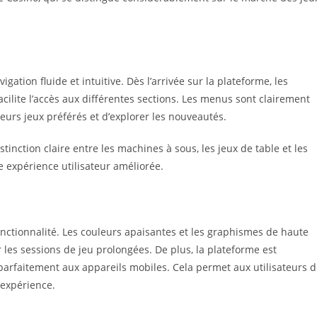
gation fluide et intuitive. Dès l’arrivée sur la plateforme, les
acilite l’accès aux différentes sections. Les menus sont clairement
eurs jeux préférés et d’explorer les nouveautés.
tinction claire entre les machines à sous, les jeux de table et les
e expérience utilisateur améliorée.
onctionnalité. Les couleurs apaisantes et les graphismes de haute
 les sessions de jeu prolongées. De plus, la plateforme est
 parfaitement aux appareils mobiles. Cela permet aux utilisateurs 
’expérience.