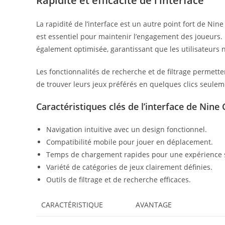
Rapidité et efficacité de l’interface
La rapidité de l’interface est un autre point fort de N
est essentiel pour maintenir l’engagement des joueurs. 
également optimisée, garantissant que les utilisateurs
Les fonctionnalités de recherche et de filtrage permett
de trouver leurs jeux préférés en quelques clics seulem
Caractéristiques clés de l’interface de Nine
Navigation intuitive avec un design fonctionnel.
Compatibilité mobile pour jouer en déplacement.
Temps de chargement rapides pour une expérience s
Variété de catégories de jeux clairement définies.
Outils de filtrage et de recherche efficaces.
CARACTÉRISTIQUE
AVANTAGE