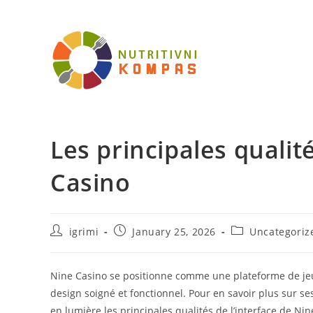
Skip
to
content
Les principales qualit
Casino
Post
Post
Post
igrimi
January 25, 2026
Uncategoriz
author:
published:
category:
Nine Casino se positionne comme une plateforme de jeu
design soigné et fonctionnel. Pour en savoir plus sur ses
en lumière les principales qualités de l’interface de N