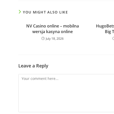
YOU MIGHT ALSO LIKE
NV Casino online – mobilna
HugoBets
wersja kasyna online
Big 
July 18, 2026
Leave a Reply
Comment