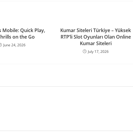
 Mobile: Quick Play,
Kumar Siteleri Türkiye – Yüksek
Thrills on the Go
RTP’li Slot Oyunları Olan Online
Kumar Siteleri
June 24, 2026
July 17, 2026