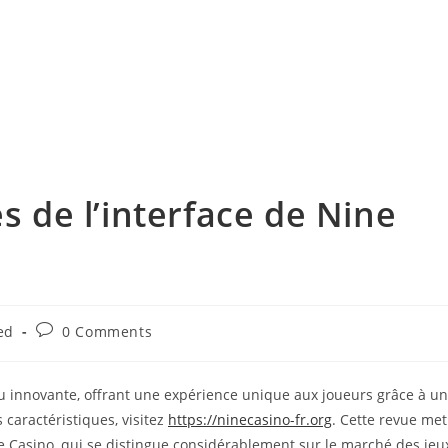
és de l’interface de Nine
Post
ed
0 Comments
comments:
 innovante, offrant une expérience unique aux joueurs grâce à un
 caractéristiques, visitez
https://ninecasino-fr.org
. Cette revue met
ine Casino, qui se distingue considérablement sur le marché des jeu