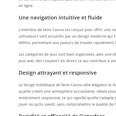
en ligne.
Une navigation intuitive et fluide
L’interface de Nine Casino est conçue pour offrir une navi
utilisateurs sont accueillis par un design moderne qui f
définis, permettant aux joueurs de trouver rapidement l
Les catégories de jeux sont bien organisées, avec une dis
jeux avec des croupiers en direct, ce qui contribue à un
Design attrayant et responsive
Le design esthétique de Nine Casino allie élégance et f
qualité créent une atmosphère accueillante, idéale pour
entièrement responsive, ce qui signifie qu’elle s’adapte
jouer où qu’ils soient, sans compromettre la qualité de l