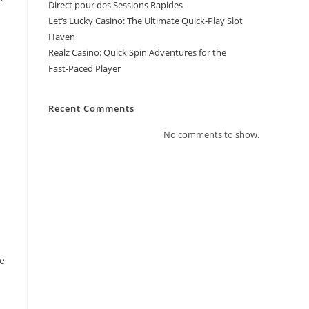
Direct pour des Sessions Rapides
Let’s Lucky Casino: The Ultimate Quick‑Play Slot
Haven
Realz Casino: Quick Spin Adventures for the
Fast‑Paced Player
Recent Comments
No comments to show.
de