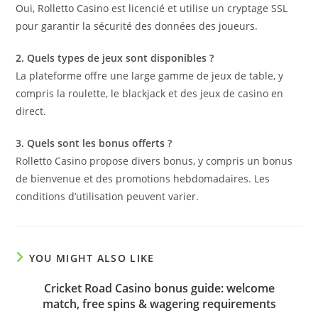
Oui, Rolletto Casino est licencié et utilise un cryptage SSL
pour garantir la sécurité des données des joueurs.
2. Quels types de jeux sont disponibles ?
La plateforme offre une large gamme de jeux de table, y
compris la roulette, le blackjack et des jeux de casino en
direct.
3. Quels sont les bonus offerts ?
Rolletto Casino propose divers bonus, y compris un bonus
de bienvenue et des promotions hebdomadaires. Les
conditions d’utilisation peuvent varier.
YOU MIGHT ALSO LIKE
Cricket Road Casino bonus guide: welcome
match, free spins & wagering requirements