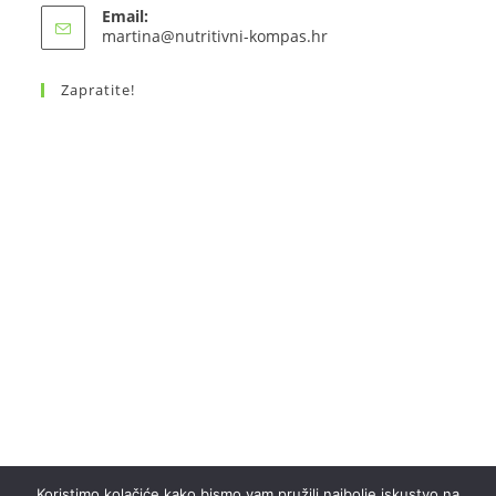
Email:
Opens
martina@nutritivni-kompas.hr
in
your
Zapratite!
application
Koristimo kolačiće kako bismo vam pružili najbolje iskustvo na