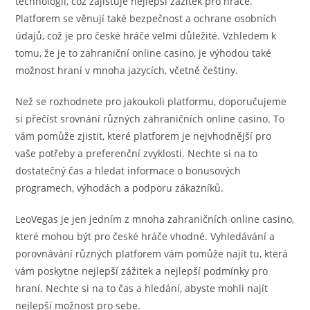
technologií, což zajišťuje nejlepší zážitek pro hráče.
Platforem se věnují také bezpečnost a ochrane osobních
údajů, což je pro české hráče velmi důležité. Vzhledem k
tomu, že je to zahraniční online casino, je výhodou také
možnost hraní v mnoha jazycích, včetně češtiny.
Než se rozhodnete pro jakoukoli platformu, doporučujeme
si přečíst srovnání různých zahraničních online casino. To
vám pomůže zjistit, které platforem je nejvhodnější pro
vaše potřeby a preferenční zvyklosti. Nechte si na to
dostatečný čas a hledat informace o bonusových
programech, výhodách a podporu zákazníků.
LeoVegas je jen jedním z mnoha zahraničních online casino,
které mohou být pro české hráče vhodné. Vyhledávání a
porovnávání různých platforem vám pomůže najít tu, která
vám poskytne nejlepší zážitek a nejlepší podmínky pro
hraní. Nechte si na to čas a hledání, abyste mohli najít
nejlepší možnost pro sebe.