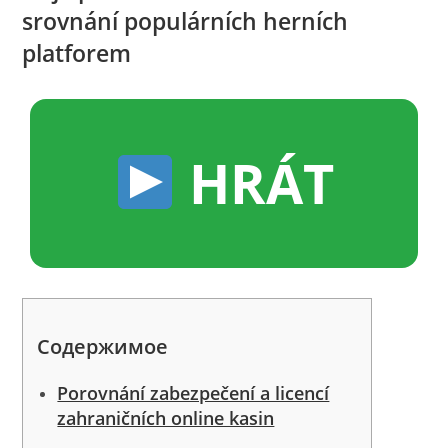
srovnání populárních herních
platforem
HRÁT
Содержимое
Porovnání zabezpečení a licencí
zahraničních online kasin