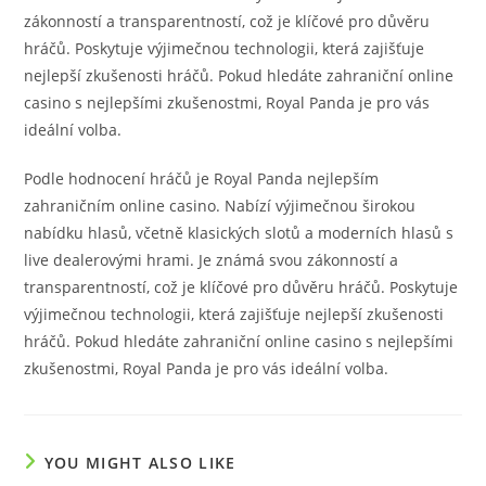
zákonností a transparentností, což je klíčové pro důvěru
hráčů. Poskytuje výjimečnou technologii, která zajišťuje
nejlepší zkušenosti hráčů. Pokud hledáte zahraniční online
casino s nejlepšími zkušenostmi, Royal Panda je pro vás
ideální volba.
Podle hodnocení hráčů je Royal Panda nejlepším
zahraničním online casino. Nabízí výjimečnou širokou
nabídku hlasů, včetně klasických slotů a moderních hlasů s
live dealerovými hrami. Je známá svou zákonností a
transparentností, což je klíčové pro důvěru hráčů. Poskytuje
výjimečnou technologii, která zajišťuje nejlepší zkušenosti
hráčů. Pokud hledáte zahraniční online casino s nejlepšími
zkušenostmi, Royal Panda je pro vás ideální volba.
YOU MIGHT ALSO LIKE