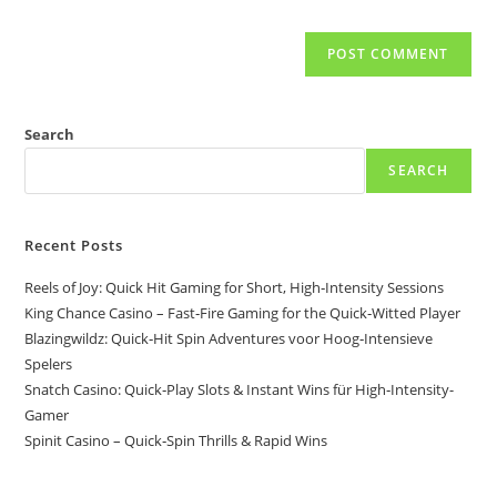
Search
SEARCH
Recent Posts
Reels of Joy: Quick Hit Gaming for Short, High‑Intensity Sessions
King Chance Casino – Fast‑Fire Gaming for the Quick‑Witted Player
Blazingwildz: Quick‑Hit Spin Adventures voor Hoog‑Intensieve
Spelers
Snatch Casino: Quick‑Play Slots & Instant Wins für High‑Intensity-
Gamer
Spinit Casino – Quick‑Spin Thrills & Rapid Wins