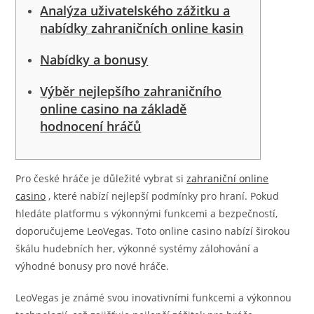
Analýza uživatelského zážitku a
nabídky zahraničních online kasin
Nabídky a bonusy
Výběr nejlepšího zahraničního
online casino na základě
hodnocení hráčů
Pro české hráče je důležité vybrat si
zahraniční online
casino
, které nabízí nejlepší podmínky pro hraní. Pokud
hledáte platformu s výkonnými funkcemi a bezpečností,
doporučujeme LeoVegas. Toto online casino nabízí širokou
škálu hudebních her, výkonné systémy zálohování a
výhodné bonusy pro nové hráče.
LeoVegas je známé svou inovativními funkcemi a výkonnou