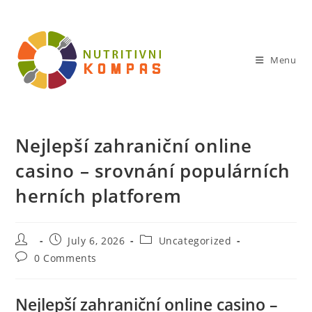
Skip
to
content
Menu
Nejlepší zahraniční online
casino – srovnání populárních
herních platforem
Post
Post
Post
July 6, 2026
Uncategorized
author:
published:
category:
Post
0 Comments
comments:
Nejlepší zahraniční online casino –