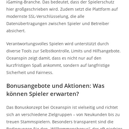
iGaming-Branche. Das bedeutet, dass der Spielerschutz
hier großgeschrieben wird. Zudem setzt die Plattform auf
modernste SSL-Verschlüsselung, die alle
Datenübertragungen zwischen Spieler und Betreiber
absichert.
Verantwortungsvolles Spielen wird unterstützt durch
diverse Tools zur Selbstkontrolle, Limits und Hilfsangebote.
Oceanspin zeigt damit, dass es nicht nur auf den
kurzfristigen Spaß ankommt, sondern auf langfristige
Sicherheit und Fairness.
Bonusangebote und Aktionen: Was
können Spieler erwarten?
Das Bonuskonzept bei Oceanspin ist vielseitig und richtet
sich an verschiedene Zielgruppen – von Neukunden bis zu
treuen Stammspielern. Besonders transparent sind die
Bedingungen für den „Willkommensbonus“, der oft niedrige