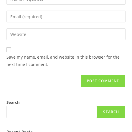
your
name
Enter
or
your
username
email
Enter
to
address
your
comment
to
website
comment
URL
Save my name, email, and website in this browser for the
(optional)
next time I comment.
Search
SEARCH
Recent Posts