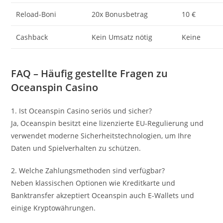
Reload-Boni
20x Bonusbetrag
10 €
Cashback
Kein Umsatz nötig
Keine
FAQ – Häufig gestellte Fragen zu
Oceanspin Casino
1. Ist Oceanspin Casino seriös und sicher?
Ja, Oceanspin besitzt eine lizenzierte EU-Regulierung und
verwendet moderne Sicherheitstechnologien, um Ihre
Daten und Spielverhalten zu schützen.
2. Welche Zahlungsmethoden sind verfügbar?
Neben klassischen Optionen wie Kreditkarte und
Banktransfer akzeptiert Oceanspin auch E-Wallets und
einige Kryptowährungen.