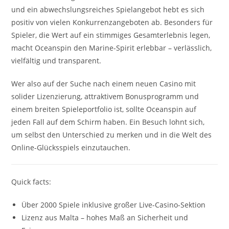
und ein abwechslungsreiches Spielangebot hebt es sich
positiv von vielen Konkurrenzangeboten ab. Besonders für
Spieler, die Wert auf ein stimmiges Gesamterlebnis legen,
macht Oceanspin den Marine-Spirit erlebbar – verlässlich,
vielfältig und transparent.
Wer also auf der Suche nach einem neuen Casino mit
solider Lizenzierung, attraktivem Bonusprogramm und
einem breiten Spieleportfolio ist, sollte Oceanspin auf
jeden Fall auf dem Schirm haben. Ein Besuch lohnt sich,
um selbst den Unterschied zu merken und in die Welt des
Online-Glücksspiels einzutauchen.
Quick facts:
Über 2000 Spiele inklusive großer Live-Casino-Sektion
Lizenz aus Malta – hohes Maß an Sicherheit und