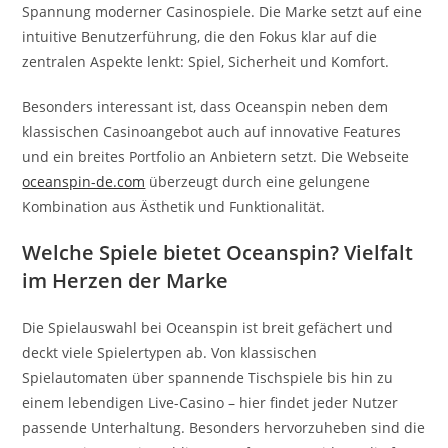
Spannung moderner Casinospiele. Die Marke setzt auf eine
intuitive Benutzerführung, die den Fokus klar auf die
zentralen Aspekte lenkt: Spiel, Sicherheit und Komfort.
Besonders interessant ist, dass Oceanspin neben dem
klassischen Casinoangebot auch auf innovative Features
und ein breites Portfolio an Anbietern setzt. Die Webseite
oceanspin-de.com
überzeugt durch eine gelungene
Kombination aus Ästhetik und Funktionalität.
Welche Spiele bietet Oceanspin? Vielfalt
im Herzen der Marke
Die Spielauswahl bei Oceanspin ist breit gefächert und
deckt viele Spielertypen ab. Von klassischen
Spielautomaten über spannende Tischspiele bis hin zu
einem lebendigen Live-Casino – hier findet jeder Nutzer
passende Unterhaltung. Besonders hervorzuheben sind die