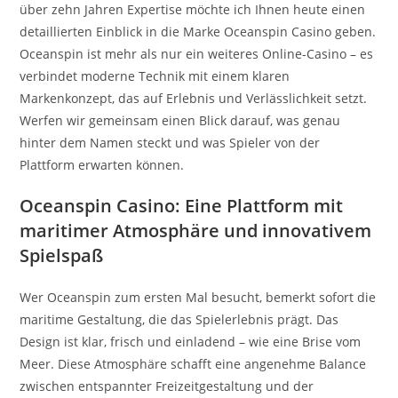
über zehn Jahren Expertise möchte ich Ihnen heute einen
detaillierten Einblick in die Marke Oceanspin Casino geben.
Oceanspin ist mehr als nur ein weiteres Online-Casino – es
verbindet moderne Technik mit einem klaren
Markenkonzept, das auf Erlebnis und Verlässlichkeit setzt.
Werfen wir gemeinsam einen Blick darauf, was genau
hinter dem Namen steckt und was Spieler von der
Plattform erwarten können.
Oceanspin Casino: Eine Plattform mit
maritimer Atmosphäre und innovativem
Spielspaß
Wer Oceanspin zum ersten Mal besucht, bemerkt sofort die
maritime Gestaltung, die das Spielerlebnis prägt. Das
Design ist klar, frisch und einladend – wie eine Brise vom
Meer. Diese Atmosphäre schafft eine angenehme Balance
zwischen entspannter Freizeitgestaltung und der