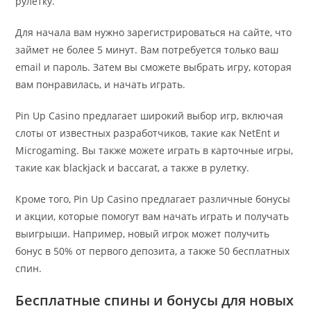
рулетку.
Для начала вам нужно зарегистрироваться на сайте, что
займет не более 5 минут. Вам потребуется только ваш
email и пароль. Затем вы сможете выбрать игру, которая
вам понравилась, и начать играть.
Pin Up Casino предлагает широкий выбор игр, включая
слоты от известных разработчиков, такие как NetEnt и
Microgaming. Вы также можете играть в карточные игры,
такие как blackjack и baccarat, а также в рулетку.
Кроме того, Pin Up Casino предлагает различные бонусы
и акции, которые помогут вам начать играть и получать
выигрыши. Например, новый игрок может получить
бонус в 50% от первого депозита, а также 50 бесплатных
спин.
Бесплатные спины и бонусы для новых