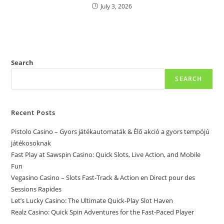
July 3, 2026
Search
SEARCH
Recent Posts
Pistolo Casino – Gyors játékautomaták & Élő akció a gyors tempójú
játékosoknak
Fast Play at Sawspin Casino: Quick Slots, Live Action, and Mobile
Fun
Vegasino Casino – Slots Fast‑Track & Action en Direct pour des
Sessions Rapides
Let’s Lucky Casino: The Ultimate Quick‑Play Slot Haven
Realz Casino: Quick Spin Adventures for the Fast‑Paced Player