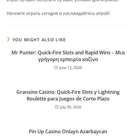
Начните играть сегодня и наслаждайтесь игрой!
YOU MIGHT ALSO LIKE
Mr Punter: Quick‑Fire Slots and Rapid Wins – Μια
γρήγορη εμπειρία καζίνο
June 12, 2026
Gransino Casino: Quick‑Fire Slots y Lightning
Roulette para Juegos de Corto Plazo
July 30, 2026
Pin Up Casino Onlayn Azərbaycan