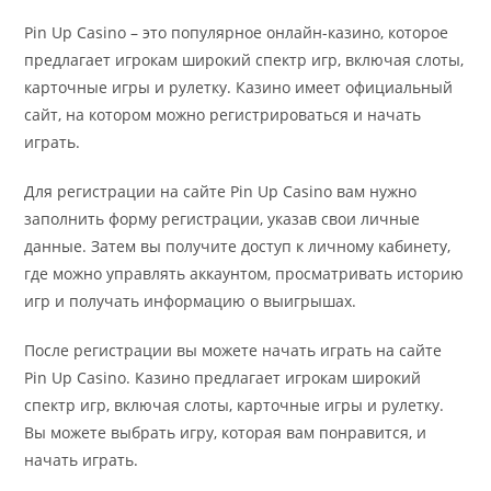
Pin Up Casino – это популярное онлайн-казино, которое
предлагает игрокам широкий спектр игр, включая слоты,
карточные игры и рулетку. Казино имеет официальный
сайт, на котором можно регистрироваться и начать
играть.
Для регистрации на сайте Pin Up Casino вам нужно
заполнить форму регистрации, указав свои личные
данные. Затем вы получите доступ к личному кабинету,
где можно управлять аккаунтом, просматривать историю
игр и получать информацию о выигрышах.
После регистрации вы можете начать играть на сайте
Pin Up Casino. Казино предлагает игрокам широкий
спектр игр, включая слоты, карточные игры и рулетку.
Вы можете выбрать игру, которая вам понравится, и
начать играть.