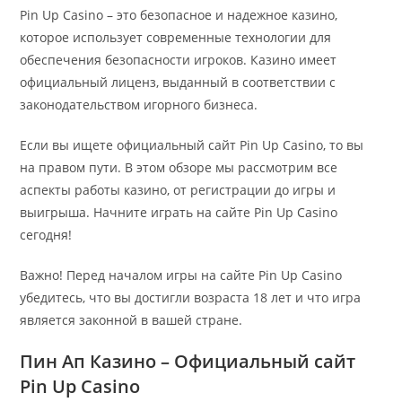
Pin Up Casino – это безопасное и надежное казино,
которое использует современные технологии для
обеспечения безопасности игроков. Казино имеет
официальный лиценз, выданный в соответствии с
законодательством игорного бизнеса.
Если вы ищете официальный сайт Pin Up Casino, то вы
на правом пути. В этом обзоре мы рассмотрим все
аспекты работы казино, от регистрации до игры и
выигрыша. Начните играть на сайте Pin Up Casino
сегодня!
Важно! Перед началом игры на сайте Pin Up Casino
убедитесь, что вы достигли возраста 18 лет и что игра
является законной в вашей стране.
Пин Ап Казино – Официальный сайт
Pin Up Casino