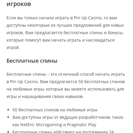
игроков
Если вы только начали играть в Pin Up Casino, то вам
доступны некоторые из лучших предложений для новых
игроков. Вам предлагается бесплатные спины и бонусы,
которые помогут вам начать играть и наслаждаться
игрой.
Бесплатные спины
Бесплатные спины – это отличный способ начать играть
в Pin Up Casino. Вам предлагается 50 бесплатных спинов
на любимые игры, которые вы можете использовать для
игры и наращивания своих навыков.
50 бесплатных спинов на любимые игры
Вам доступны игры от ведущих разработчиков, таких
как NetEnt, Microgaming и Pragmatic Play
Бесплатные спины действуют на протяжении 24