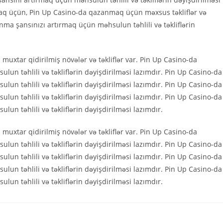
ırmaq üçün, Pin Up Casino-da qazanmaq üçün məxsus təkliflər və
a şansınızı artırmaq üçün məhsulun təhlili və təkliflərin
xtar qidirilmiş növələr və təkliflər var. Pin Up Casino-da
n təhlili və təkliflərin dəyişdirilməsi lazımdır. Pin Up Casino-da
n təhlili və təkliflərin dəyişdirilməsi lazımdır. Pin Up Casino-da
n təhlili və təkliflərin dəyişdirilməsi lazımdır. Pin Up Casino-da
 təhlili və təkliflərin dəyişdirilməsi lazımdır.
xtar qidirilmiş növələr və təkliflər var. Pin Up Casino-da
n təhlili və təkliflərin dəyişdirilməsi lazımdır. Pin Up Casino-da
n təhlili və təkliflərin dəyişdirilməsi lazımdır. Pin Up Casino-da
n təhlili və təkliflərin dəyişdirilməsi lazımdır. Pin Up Casino-da
 təhlili və təkliflərin dəyişdirilməsi lazımdır.