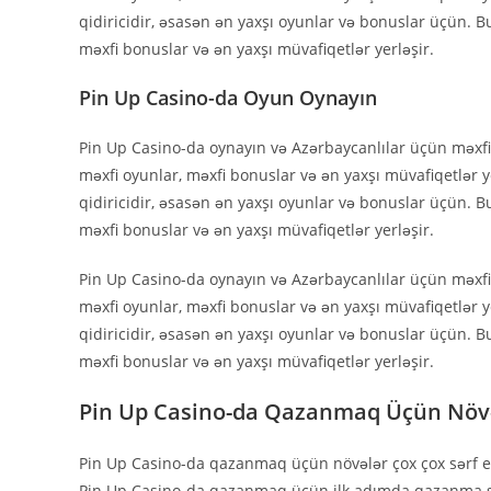
qidiricidir, əsasən ən yaxşı oyunlar və bonuslar üçün. Bu
məxfi bonuslar və ən yaxşı müvafiqetlər yerləşir.
Pin Up Casino-da Oyun Oynayın
Pin Up Casino-da oynayın və Azərbaycanlılar üçün məxfi qi
məxfi oyunlar, məxfi bonuslar və ən yaxşı müvafiqetlər y
qidiricidir, əsasən ən yaxşı oyunlar və bonuslar üçün. Bu
məxfi bonuslar və ən yaxşı müvafiqetlər yerləşir.
Pin Up Casino-da oynayın və Azərbaycanlılar üçün məxfi qi
məxfi oyunlar, məxfi bonuslar və ən yaxşı müvafiqetlər y
qidiricidir, əsasən ən yaxşı oyunlar və bonuslar üçün. Bu
məxfi bonuslar və ən yaxşı müvafiqetlər yerləşir.
Pin Up Casino-da Qazanmaq Üçün Növəl
Pin Up Casino-da qazanmaq üçün növələr çox çox sərf edil
Pin Up Casino-da qazanmaq üçün ilk adımda qazanma şans