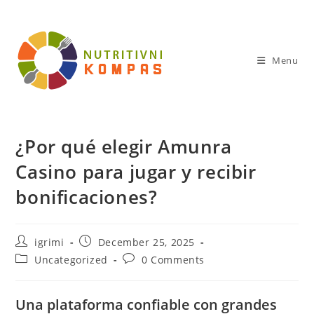
Skip
to
content
Menu
¿Por qué elegir Amunra
Casino para jugar y recibir
bonificaciones?
Post
Post
igrimi
December 25, 2025
author:
published:
Post
Post
Uncategorized
0 Comments
category:
comments:
Una plataforma confiable con grandes