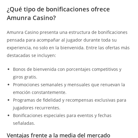
¿Qué tipo de bonificaciones ofrece
Amunra Casino?
Amunra Casino presenta una estructura de bonificaciones
pensada para acompañar al jugador durante toda su
experiencia, no solo en la bienvenida. Entre las ofertas más
destacadas se incluyen:
Bonos de bienvenida con porcentajes competitivos y
giros gratis.
Promociones semanales y mensuales que renuevan la
emoción constantemente.
Programas de fidelidad y recompensas exclusivas para
jugadores recurrentes.
Bonificaciones especiales para eventos y fechas
señaladas.
Ventajas frente a la media del mercado