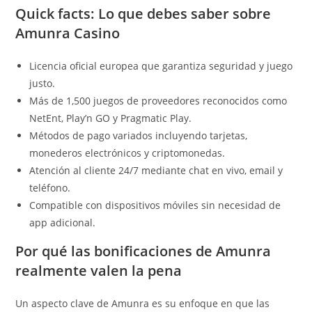
Quick facts: Lo que debes saber sobre
Amunra Casino
Licencia oficial europea que garantiza seguridad y juego
justo.
Más de 1,500 juegos de proveedores reconocidos como
NetEnt, Play’n GO y Pragmatic Play.
Métodos de pago variados incluyendo tarjetas,
monederos electrónicos y criptomonedas.
Atención al cliente 24/7 mediante chat en vivo, email y
teléfono.
Compatible con dispositivos móviles sin necesidad de
app adicional.
Por qué las bonificaciones de Amunra
realmente valen la pena
Un aspecto clave de Amunra es su enfoque en que las