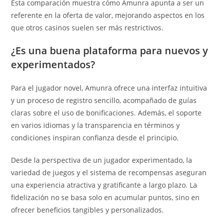
Esta comparación muestra cómo Amunra apunta a ser un
referente en la oferta de valor, mejorando aspectos en los
que otros casinos suelen ser más restrictivos.
¿Es una buena plataforma para nuevos y
experimentados?
Para el jugador novel, Amunra ofrece una interfaz intuitiva
y un proceso de registro sencillo, acompañado de guías
claras sobre el uso de bonificaciones. Además, el soporte
en varios idiomas y la transparencia en términos y
condiciones inspiran confianza desde el principio.
Desde la perspectiva de un jugador experimentado, la
variedad de juegos y el sistema de recompensas aseguran
una experiencia atractiva y gratificante a largo plazo. La
fidelización no se basa solo en acumular puntos, sino en
ofrecer beneficios tangibles y personalizados.