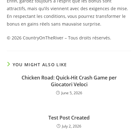
Enfin, gardez toujours à l’esprit que les bonus sont
attractifs, mais qu’ils viennent avec des exigences de mise.
En respectant les conditions, vous pourrez transformer le
bonus en gains réels sans mauvaise surprise.
© 2026 CountryOnTheRiver – Tous droits réservés.
YOU MIGHT ALSO LIKE
Chicken Road: Quick‑Hit Crash Game per
Giocatori Veloci
June 5, 2026
Test Post Created
July 2, 2026