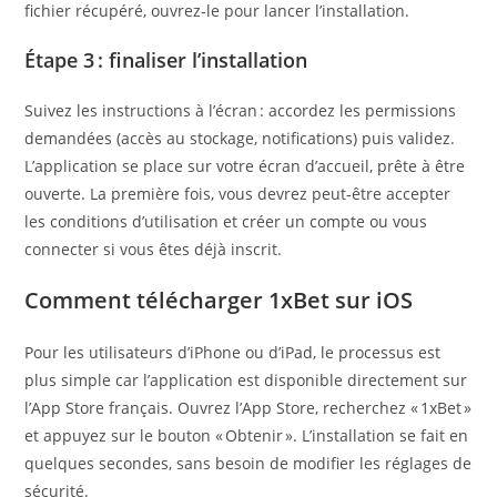
fichier récupéré, ouvrez‑le pour lancer l’installation.
Étape 3 : finaliser l’installation
Suivez les instructions à l’écran : accordez les permissions
demandées (accès au stockage, notifications) puis validez.
L’application se place sur votre écran d’accueil, prête à être
ouverte. La première fois, vous devrez peut‑être accepter
les conditions d’utilisation et créer un compte ou vous
connecter si vous êtes déjà inscrit.
Comment télécharger 1xBet sur iOS
Pour les utilisateurs d’iPhone ou d’iPad, le processus est
plus simple car l’application est disponible directement sur
l’App Store français. Ouvrez l’App Store, recherchez « 1xBet »
et appuyez sur le bouton « Obtenir ». L’installation se fait en
quelques secondes, sans besoin de modifier les réglages de
sécurité.