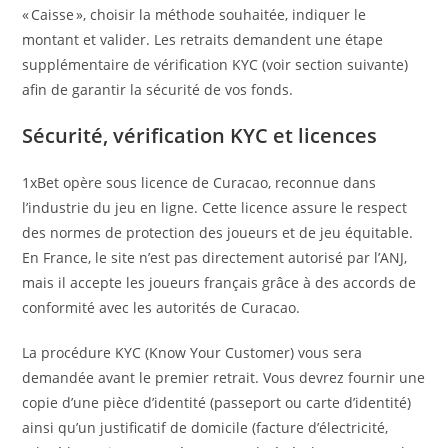
« Caisse », choisir la méthode souhaitée, indiquer le
montant et valider. Les retraits demandent une étape
supplémentaire de vérification KYC (voir section suivante)
afin de garantir la sécurité de vos fonds.
Sécurité, vérification KYC et licences
1xBet opère sous licence de Curacao, reconnue dans
l’industrie du jeu en ligne. Cette licence assure le respect
des normes de protection des joueurs et de jeu équitable.
En France, le site n’est pas directement autorisé par l’ANJ,
mais il accepte les joueurs français grâce à des accords de
conformité avec les autorités de Curacao.
La procédure KYC (Know Your Customer) vous sera
demandée avant le premier retrait. Vous devrez fournir une
copie d’une pièce d’identité (passeport ou carte d’identité)
ainsi qu’un justificatif de domicile (facture d’électricité,