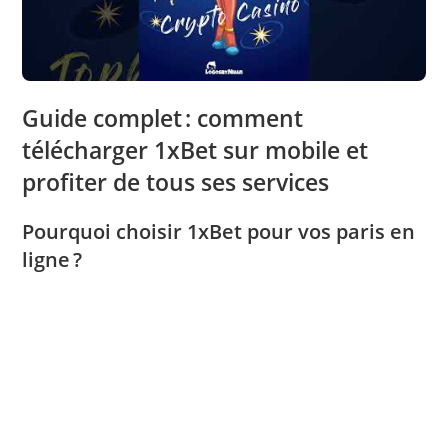
Guide complet : comment
télécharger 1xBet sur mobile et
profiter de tous ses services
Pourquoi choisir 1xBet pour vos paris en
ligne ?