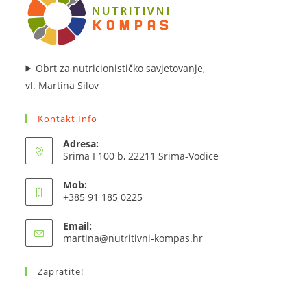
Obrt za nutricionističko savjetovanje,
vl. Martina Silov
Kontakt Info
Adresa:
Srima I 100 b, 22211 Srima-Vodice
Mob:
+385 91 185 0225
Email:
Opens
martina@nutritivni-kompas.hr
in
your
Zapratite!
application