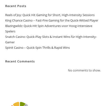
Recent Posts
Reels of Joy: Quick Hit Gaming for Short, High‑Intensity Sessions
King Chance Casino – Fast‑Fire Gaming for the Quick‑Witted Player
Blazingwildz: Quick‑Hit Spin Adventures voor Hoog‑Intensieve
Spelers
Snatch Casino: Quick‑Play Slots & Instant Wins für High‑Intensity-
Gamer
Spinit Casino – Quick‑Spin Thrills & Rapid Wins
Recent Comments
No comments to show.