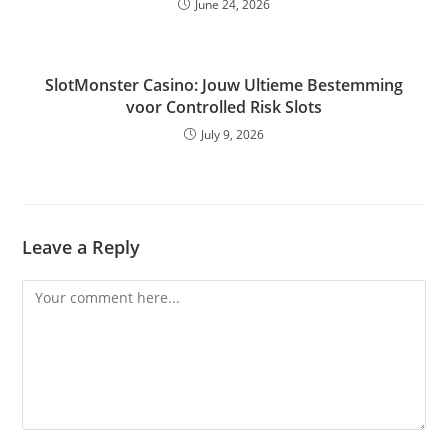
June 24, 2026
SlotMonster Casino: Jouw Ultieme Bestemming
voor Controlled Risk Slots
July 9, 2026
Leave a Reply
Comment