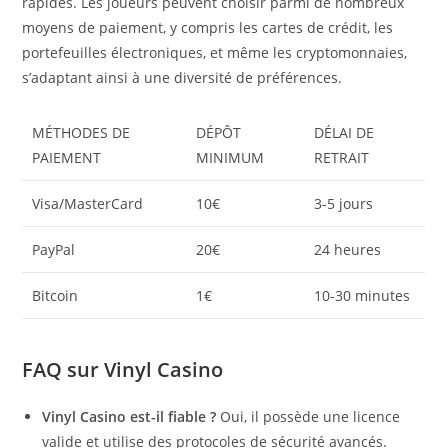
rapides. Les joueurs peuvent choisir parmi de nombreux
moyens de paiement, y compris les cartes de crédit, les
portefeuilles électroniques, et même les cryptomonnaies,
s’adaptant ainsi à une diversité de préférences.
MÉTHODES DE
DÉPÔT
DÉLAI DE
PAIEMENT
MINIMUM
RETRAIT
Visa/MasterCard
10€
3-5 jours
PayPal
20€
24 heures
Bitcoin
1€
10-30 minutes
FAQ sur Vinyl Casino
Vinyl Casino est-il fiable ?
Oui, il possède une licence
valide et utilise des protocoles de sécurité avancés.