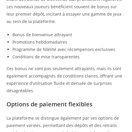
Les nouveaux joueurs bénéficient souvent de bonus sur
leur premier dépôt, incitant à essayer une gamme de jeux
au sein de la plateforme.
Bonus de bienvenue attrayant
Promotions hebdomadaires
Programme de fidélité avec récompenses exclusives
Conditions de mise transparentes
Ces bonus ne sont pas seulement attrayants, mais ils sont
également accompagnés de conditions claires, offrant une
expérience d’utilisation fluide et dénuée de surprises
désagréables.
Options de paiement flexibles
La plateforme se distingue également par ses options de
paiement variées, permettant des dépôts et des retraits