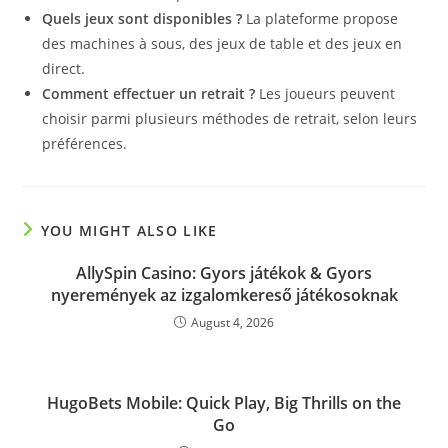
Quels jeux sont disponibles ?
La plateforme propose
des machines à sous, des jeux de table et des jeux en
direct.
Comment effectuer un retrait ?
Les joueurs peuvent
choisir parmi plusieurs méthodes de retrait, selon leurs
préférences.
YOU MIGHT ALSO LIKE
AllySpin Casino: Gyors játékok & Gyors
nyeremények az izgalomkereső játékosoknak
August 4, 2026
HugoBets Mobile: Quick Play, Big Thrills on the
Go