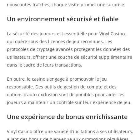
nouveautés fraîches, chaque visite promet une surprise.
Un environnement sécurisé et fiable
La sécurité des joueurs est essentielle pour Vinyl Casino,
qui opère sous des licences de jeu reconnues. Les
protocoles de cryptage avancés protègent les données des
utilisateurs, offrant une couche de sécurité supplémentaire
dans le cadre de leurs transactions.
En outre, le casino s’engage à promouvoir le jeu
responsable. Des outils de gestion de compte et des
options d’auto-exclusion sont disponibles pour aider les
joueurs à maintenir un contrôle sur leur expérience de jeu.
Une expérience de bonus enrichissante
Vinyl Casino offre une variété d’incitations à ses utilisateurs,
allant des bonus de bienvenue aux promotions régulières.