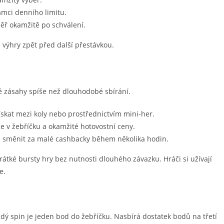
mci denního limitu.
ěř okamžitě po schválení.
 výhry zpět před další přestávkou.
té zásahy spíše než dlouhodobé sbírání.
získat mezi koly nebo prostřednictvím mini‑her.
e v žebříčku a okamžité hotovostní ceny.
 se směnit za malé cashbacky během několika hodin.
krátké bursty hry bez nutnosti dlouhého závazku. Hráči si užívají
e.
dý spin je jeden bod do žebříčku. Nasbírá dostatek bodů na třetí