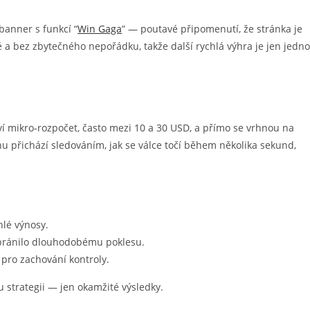
 banner s funkcí “
Win Gaga
” — poutavé připomenutí, že stránka je
 a bez zbytečného nepořádku, takže další rychlá výhra je jen jedno
ví mikro‑rozpočet, často mezi 10 a 30 USD, a přímo se vrhnou na
inu přichází sledováním, jak se válce točí během několika sekund,
hlé výnosy.
abránilo dlouhodobému poklesu.
pro zachování kontroly.
 strategii — jen okamžité výsledky.