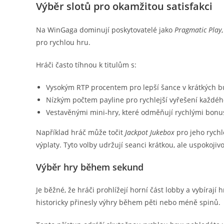
Výběr slotů pro okamžitou satisfakci
Na WinGaga dominují poskytovatelé jako
Pragmatic Play
pro rychlou hru.
Hráči často tíhnou k titulům s:
Vysokým RTP procentem pro lepší šance v krátkých b
Nízkým počtem payline pro rychlejší vyřešení každéh
Vestavěnými mini‑hry, které odměňují rychlými bonu
Například hráč může točit
Jackpot Jukebox
pro jeho rych
výplaty. Tyto volby udržují seanci krátkou, ale uspokojiv
Výběr hry během sekund
Je běžné, že hráči prohlížejí horní část lobby a vybírají 
historicky přinesly výhry během pěti nebo méně spinů.