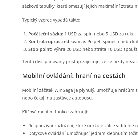
sázkové tabulky, které omezují jejich maximální ztrátu n
Typický vzorec vypadá takto:
Počáteční sázka:
1 USD za spin nebo 5 USD za ruku.
Kontrola uprostřed seance:
Po pěti spinech nebo kolec
Stop‑point:
Výhra 20 USD nebo ztráta 10 USD spouští
Tento disciplinovaný přístup zajišťuje, že se nikdy neza
Mobilní ovládání: hraní na cestách
Mobilní zážitek WinGaga je plynulý, umožňuje hráčům spu
nebo čekají na zastávce autobusu.
Klíčové mobilní funkce zahrnují:
Responzivní rozložení, které udržuje válce viditelné
Dotykové ovládání umožňující jedním klepnutím točit