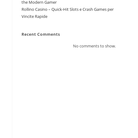
the Modern Gamer
Rollino Casino – Quick‑Hit Slots e Crash Games per
Vincite Rapide
Recent Comments
No comments to show.