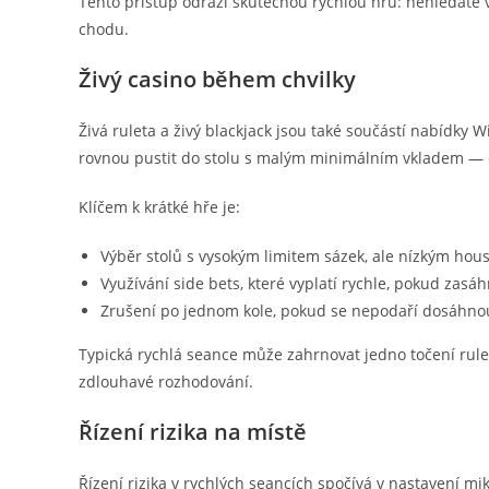
Tento přístup odráží skutečnou rychlou hru: nehledáte 
chodu.
Živý casino během chvilky
Živá ruleta a živý blackjack jsou také součástí nabídky
rovnou pustit do stolu s malým minimálním vkladem — č
Klíčem k krátké hře je:
Výběr stolů s vysokým limitem sázek, ale nízkým hou
Využívání side bets, které vyplatí rychle, pokud zasá
Zrušení po jednom kole, pokud se nepodaří dosáhnou
Typická rychlá seance může zahrnovat jedno točení rule
zdlouhavé rozhodování.
Řízení rizika na místě
Řízení rizika v rychlých seancích spočívá v nastavení m