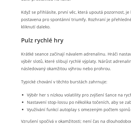
Když se přihlásíte, první věc, která upoutá pozornost, je
postavena pro spontánní triumfy. Rozhraní je přehledné
kliknutí daleko.
Pulz rychlé hry
Krátké seance začínají návalem adrenalinu. Hráči nasta
výběr slotů, které slibují rychlé výplaty. Nárůst adrenal
následovaný okamžitou výhrou nebo prohrou.
Typické chování v těchto burstách zahrnuje:
Výběr her s nízkou volatility pro zvýšení šance na ryc
Nastavení stop-lossu po několika točeních, aby se z
Využívání funkcí autoplay s omezeným počtem spinů 
Vzrušení spočívá v okamžitosti; není čas na dlouhodobou