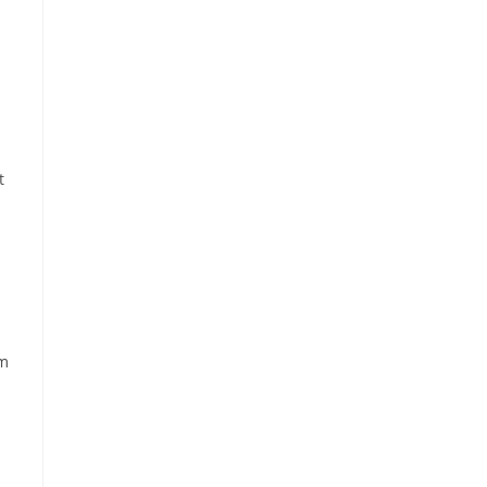
m
t
em