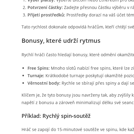
Potvrzení částky:
Zadejte přesnou částku výběru v rá
Přijetí prostředků:
Prostředky dorazí na váš účet tém
Tato rychlost dokonale odpovídá hráčům, kteří chtějí své
Bonusy, které udrží rytmus
Rychlí hráči často hledají bonusy, které odmění okamži
Free Spins:
Mnoho slotů nabízí free spins, které lze 
Turnaje:
Krátkodobé turnaje poskytují okamžité pozic
Věrnostní body:
Rychle se sbírají přes spiny a dají
Klíčem je, že tyto bonusy jsou navrženy tak, aby zvýšily 
napětí z bonusu a zároveň minimalizují délku své seanc
Příklad: Rychlý spin‑soutěž
Hráč se zapojí do 15‑minutové soutěže ve spinu, kde kaž