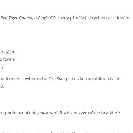
,
Red Tiger Gaming
a
Play’n GO
, každý přinášející rychlou akci ideální
urstách.
o točení.
sy.
lou frekvenci výher nebo
Fire Spin
pro nízkou volatilitu a časté
ou.
hru podle označení „
quick win
“. Rozhraní zvýrazňuje hry, které