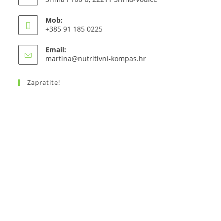
Mob:
+385 91 185 0225
Email:
Opens
martina@nutritivni-kompas.hr
in
your
Zapratite!
application