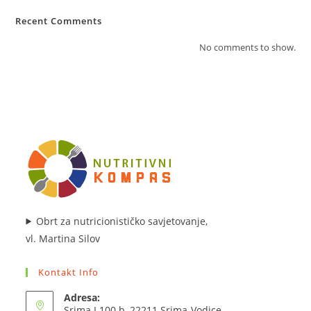
Recent Comments
No comments to show.
Obrt za nutricionističko savjetovanje,
vl. Martina Silov
Kontakt Info
Adresa:
Srima I 100 b, 22211 Srima-Vodice