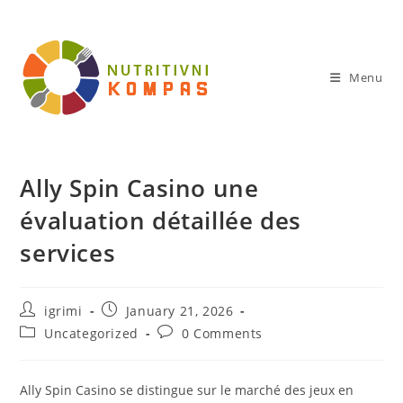
Skip
to
content
Menu
Ally Spin Casino une
évaluation détaillée des
services
Post
Post
igrimi
January 21, 2026
author:
published:
Post
Post
Uncategorized
0 Comments
category:
comments:
Ally Spin Casino se distingue sur le marché des jeux en