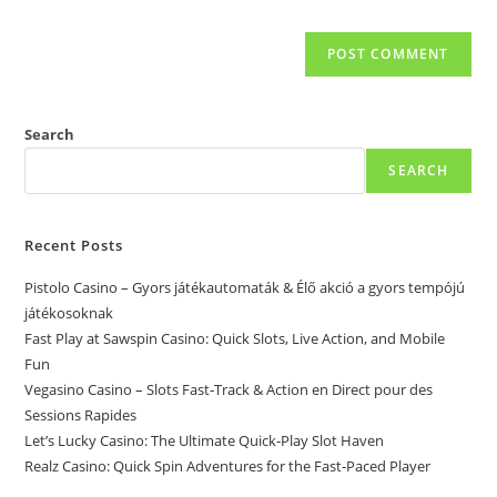
Search
SEARCH
Recent Posts
Pistolo Casino – Gyors játékautomaták & Élő akció a gyors tempójú
játékosoknak
Fast Play at Sawspin Casino: Quick Slots, Live Action, and Mobile
Fun
Vegasino Casino – Slots Fast‑Track & Action en Direct pour des
Sessions Rapides
Let’s Lucky Casino: The Ultimate Quick‑Play Slot Haven
Realz Casino: Quick Spin Adventures for the Fast‑Paced Player