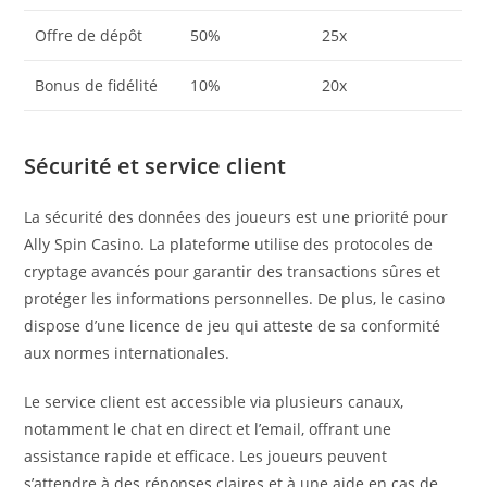
Offre de dépôt
50%
25x
Bonus de fidélité
10%
20x
Sécurité et service client
La sécurité des données des joueurs est une priorité pour
Ally Spin Casino. La plateforme utilise des protocoles de
cryptage avancés pour garantir des transactions sûres et
protéger les informations personnelles. De plus, le casino
dispose d’une licence de jeu qui atteste de sa conformité
aux normes internationales.
Le service client est accessible via plusieurs canaux,
notamment le chat en direct et l’email, offrant une
assistance rapide et efficace. Les joueurs peuvent
s’attendre à des réponses claires et à une aide en cas de