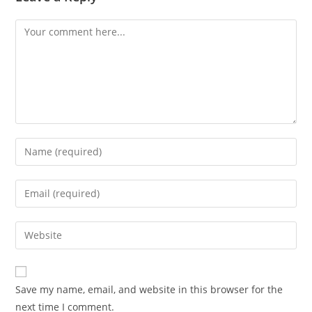
Comment
Enter
your
name
Enter
or
your
username
email
Enter
to
address
your
comment
to
website
comment
URL
Save my name, email, and website in this browser for the
(optional)
next time I comment.