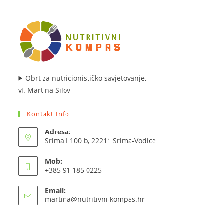
Obrt za nutricionističko savjetovanje,
vl. Martina Silov
Kontakt Info
Adresa:
Srima I 100 b, 22211 Srima-Vodice
Mob:
+385 91 185 0225
Email:
Opens
martina@nutritivni-kompas.hr
in
your