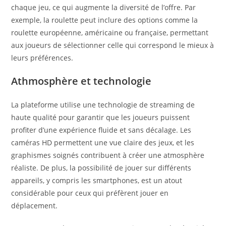
chaque jeu, ce qui augmente la diversité de l’offre. Par
exemple, la roulette peut inclure des options comme la
roulette européenne, américaine ou française, permettant
aux joueurs de sélectionner celle qui correspond le mieux à
leurs préférences.
Athmosphère et technologie
La plateforme utilise une technologie de streaming de
haute qualité pour garantir que les joueurs puissent
profiter d’une expérience fluide et sans décalage. Les
caméras HD permettent une vue claire des jeux, et les
graphismes soignés contribuent à créer une atmosphère
réaliste. De plus, la possibilité de jouer sur différents
appareils, y compris les smartphones, est un atout
considérable pour ceux qui préfèrent jouer en
déplacement.