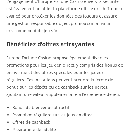
L’engagement d’Europe Fortune Casino envers la sécurité
est également notable. La plateforme utilise un chiffrement
avancé pour protéger les données des joueurs et assure
une gestion responsable du jeu, promouvant ainsi un
environnement de jeu sûr.
Bénéficiez d’offres attrayantes
Europe Fortune Casino propose également diverses
promotions pour les jeux en direct, y compris des bonus de
bienvenue et des offres spéciales pour les joueurs
réguliers. Ces incitations peuvent prendre la forme de
bonus sur les dépôts ou de cashback sur les pertes,
ajoutant une valeur supplémentaire à l’expérience de jeu.
Bonus de bienvenue attractif
Promotion régulière sur les jeux en direct
Offres de cashback
Programme de fidélité