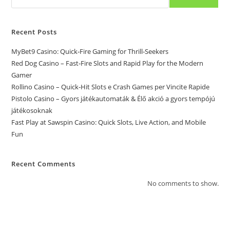
Recent Posts
MyBet9 Casino: Quick‑Fire Gaming for Thrill‑Seekers
Red Dog Casino – Fast‑Fire Slots and Rapid Play for the Modern
Gamer
Rollino Casino – Quick‑Hit Slots e Crash Games per Vincite Rapide
Pistolo Casino – Gyors játékautomaták & Élő akció a gyors tempójú
játékosoknak
Fast Play at Sawspin Casino: Quick Slots, Live Action, and Mobile
Fun
Recent Comments
No comments to show.